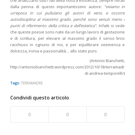
che analizzano tutti i lati della nostra esistenza, sempre filtrati
dalla penna di questo importantissimo autore:
“viviamo in
un’epoca in cui pullulano gli autori di versi, e occorre
autodisciplina al massimo grado, perché sono venuti meno i
punti di riferimento della critica e dell’estetica”.
Infatti si vede
che queste poesie sono nate da un lungo lavoro di gestazione
e di scrittura, per elevare al massimo grado il senso lirico
racchiuso in ognuno di noi, e per equilibrare veemenza e
dolcezza, ironia e passionalità… allo stato puro.
(Antonio Bianchetti,
http://antoniobianchetti.wordpress.com/2012/10/18/terramadre-
di-andrea-temporelli/)
Tags:
TERRAMADRE
Condividi questo articolo