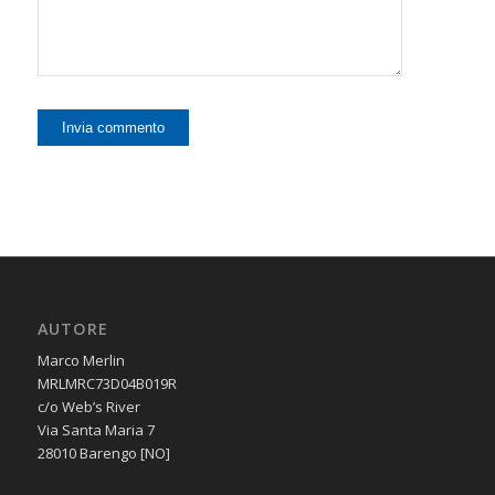
AUTORE
Marco Merlin
MRLMRC73D04B019R
c/o Web’s River
Via Santa Maria 7
28010 Barengo [NO]