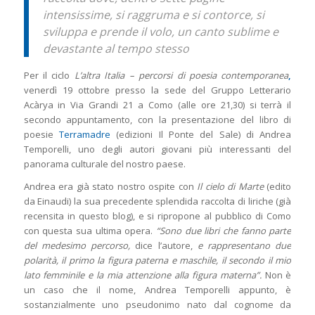
intensissime, si raggruma e si contorce, si
sviluppa e prende il volo, un canto sublime e
devastante al tempo stesso
Per il ciclo
L’altra Italia – percorsi di poesia contemporanea
,
venerdì 19 ottobre presso la sede del Gruppo Letterario
Acàrya in Via Grandi 21 a Como (alle ore 21,30) si terrà il
secondo appuntamento, con la presentazione del libro di
poesie
Terramadre
(edizioni Il Ponte del Sale) di Andrea
Temporelli, uno degli autori giovani più interessanti del
panorama culturale del nostro paese.
Andrea era già stato nostro ospite con
Il cielo di Marte
(edito
da Einaudi) la sua precedente splendida raccolta di liriche (già
recensita in questo blog), e si ripropone al pubblico di Como
con questa sua ultima opera.
“Sono due libri che fanno parte
del medesimo percorso,
dice l’autore,
e rappresentano due
polarità, il primo la figura paterna e maschile, il secondo il mio
lato femminile e la mia attenzione alla figura materna”.
Non è
un caso che il nome, Andrea Temporelli appunto, è
sostanzialmente uno pseudonimo nato dal cognome da