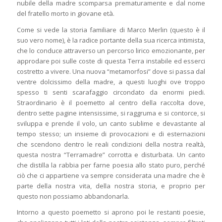
nubile della madre scomparsa prematuramente e dal nome
del fratello morto in giovane età.
Come si vede la storia familiare di Marco Merlin (questo è il
suo vero nome), è la radice portante della sua ricerca intimista,
che lo conduce attraverso un percorso lirico emozionante, per
approdare poi sulle coste di questa Terra instabile ed esserci
costretto a vivere. Una nuova “metamorfosi” dove si passa dal
ventre dolcissimo della madre, a questi luoghi ove troppo
spesso ti senti scarafaggio circondato da enormi piedi.
Straordinario è il poemetto al centro della raccolta dove,
dentro sette pagine intensissime, si raggruma e si contorce, si
sviluppa e prende il volo, un canto sublime e devastante al
tempo stesso; un insieme di provocazioni e di esternazioni
che scendono dentro le reali condizioni della nostra realtà,
questa nostra “Terramadre” corrotta e disturbata. Un canto
che distilla la rabbia per farne poesia allo stato puro, perché
ciò che ci appartiene va sempre considerata una madre che è
parte della nostra vita, della nostra storia, e proprio per
questo non possiamo abbandonarla.
Intorno a questo poemetto si aprono poi le restanti poesie,