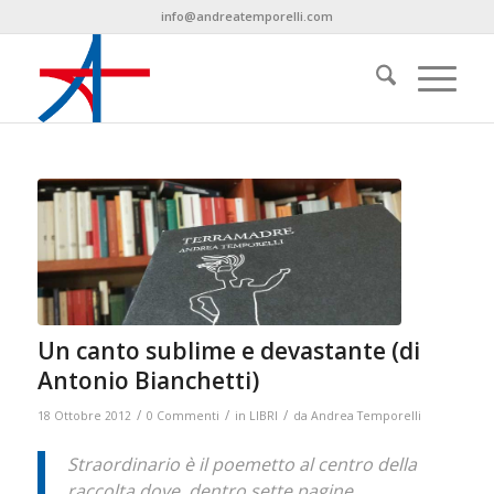
info@andreatemporelli.com
Un canto sublime e devastante (di
Antonio Bianchetti)
/
/
/
18 Ottobre 2012
0 Commenti
in
LIBRI
da
Andrea Temporelli
Straordinario è il poemetto al centro della
raccolta dove, dentro sette pagine