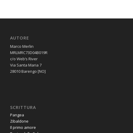
AUTORE
Marco Merlin
MRLMRC73D04B019R
c/o Web’s River
Via Santa Maria 7
28010 Barengo [NO]
SCRITTURA
Pangea
Zibaldone
Il primo amore