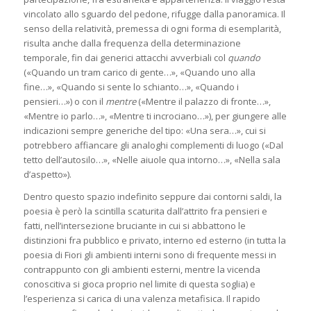
vincolato allo sguardo del pedone, rifugge dalla panoramica. Il
senso della relatività, premessa di ogni forma di esemplarità,
risulta anche dalla frequenza della determinazione
temporale, fin dai generici attacchi avverbiali col
quando
(«Quando un tram carico di gente…», «Quando uno alla
fine…», «Quando si sente lo schianto…», «Quando i
pensieri…») o con il
mentre
(«Mentre il palazzo di fronte…»,
«Mentre io parlo…», «Mentre ti incrociano…»), per giungere alle
indicazioni sempre generiche del tipo: «Una sera…», cui si
potrebbero affiancare gli analoghi complementi di luogo («Dal
tetto dell’autosilo…», «Nelle aiuole qua intorno…», «Nella sala
d’aspetto»).
Dentro questo spazio indefinito seppure dai contorni saldi, la
poesia è però la scintilla scaturita dall’attrito fra pensieri e
fatti, nell’intersezione bruciante in cui si abbattono le
distinzioni fra pubblico e privato, interno ed esterno (in tutta la
poesia di Fiori gli ambienti interni sono di frequente messi in
contrappunto con gli ambienti esterni, mentre la vicenda
conoscitiva si gioca proprio nel limite di questa soglia) e
l’esperienza si carica di una valenza metafisica. Il rapido