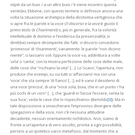
stipiti da un buio / a un altro buio / ti viene incontro questa
serietà»). Ebbene, con questo termine si definisce ancora una
volta la situazione archetipica della dicotomia vertiginosa che
si apre fra le parole e la voce (
Il discorso e la voce
è giusto il
primo titolo di
Chiarimenti
) o, più in generale, fra la volontà
intellettuale di dominio e l’evidenza (la presenzialità, si
direbbe) sempre dirompente dei fatti. «I discorsi concedono
‘promesse’ di ‘chiarimenti’, vanamente: le parole “non dicono
niente”, ci lasciano soli. Eppure la voce va, addirittura a volte
‘urla’ o ‘canta’, con la misera perfezione delle cose dette male,
delle cose che “rischiano la vita” […]. Lo ‘scavo’, l’apertura, non
produce che esempi, su cui tutti si ‘affacciano’ ma con una
‘voce’ che sta sempre ‘di fianco’ […], ed è vano il desiderio di
una voce ‘precisa’, di una “voce sola, buia, che in un punto / ha
più occhi di un coro” […], che ‘guardi in faccia’ l’essere, senta la
sua ‘luce’, veda le case che lo rispecchiano» (Bertoldo
[3]
). Ma in
tale disposizione a smascherare l’improvviso divergere delle
spiegazioni e della voce, non c’è nessuna attitudine
decadente, nessun orientamento nichilistico. Anzi, siamo di
fronte a un’apertura di vero ascolto, pronta a ogni possibilità,
persino a un ipotetico varco metafisico, dal momento che a