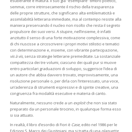
esuberante e matura. Il suo già “esemplare” timbro poetico,
semmai, corre intrinsecamente il rischio della trasparenza
delle proprie strutture, che significano alta emblematicità e
assimilabilità letteraria immediate, ma al contempo resiste alla
maniera preservando il nucleo non risolto che resta il segreto
propulsore dei suoi versi. A stupire, nell’insieme, è infatti
anzitutto il senso di una forte motivazione complessiva, come
di chi riuscisse a circoscrivere i propri motivi stilistici e tematici
con determinazione e, insieme, con vibrante partecipazione,
vis à vis
, senza strategie letterarie premeditate. La sostanziale
compattezza dei tre volumi, ciascuno dei quali pur si muove
entro particolari graduazioni di sviluppo, suggerisce l’idea di
un autore che abbia davvero trovato, improvvisamente, una
risoluzione personale o, per dirla con l’interessato, una voce,
un’aderenza di strumenti espressivi e di spinte creative, una
congruenza fra modalità esecutive e materia di canto.
Naturalmente, nessuno crede a un
exploit
che non sia stato
preparato da un personale tirocinio, in qualunque forma esso
si sia attuato.
In realtà, il libro d’esordio di Fiori è
Case
, edito nel 1986 per le
Edizioni S. Marco dei Giustiniani, ma si tratta di una
plaquette