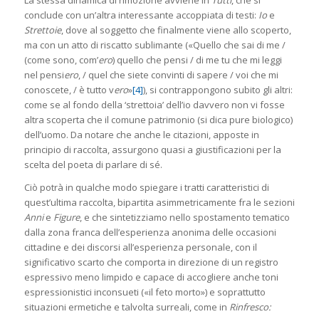
La stessa dinamica di rimozione avviene in
Tutti
, che si
conclude con un’altra interessante accoppiata di testi:
Io
e
Strettoie
, dove al soggetto che finalmente viene allo scoperto,
ma con un atto di riscatto sublimante («Quello che sai di me /
(come sono, com’
ero
) quello che pensi / di me tu che mi leggi
nel pensi
ero
, / quel che siete convinti di sapere / voi che mi
conoscete, / è tutto v
ero
»
[4]
), si contrappongono subito gli altri:
come se al fondo della ‘strettoia’ dell’io davvero non vi fosse
altra scoperta che il comune patrimonio (si dica pure biologico)
dell’uomo. Da notare che anche le citazioni, apposte in
principio di raccolta, assurgono quasi a giustificazioni per la
scelta del poeta di parlare di sé.
Ciò potrà in qualche modo spiegare i tratti caratteristici di
quest’ultima raccolta, bipartita asimmetricamente fra le sezioni
Anni
e
Figure
, e che sintetizziamo nello spostamento tematico
dalla zona franca dell’esperienza anonima delle occasioni
cittadine e dei discorsi all’esperienza personale, con il
significativo scarto che comporta in direzione di un registro
espressivo meno limpido e capace di accogliere anche toni
espressionistici inconsueti («il feto morto») e soprattutto
situazioni ermetiche e talvolta surreali, come in
Rinfresco: