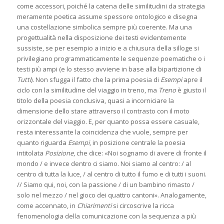
come accessori, poiché la catena delle similitudini da strategia
meramente poetica assume spessore ontologico e disegna
una costellazione simbolica sempre più coerente. Ma una
progettualità nella disposizione dei testi evidentemente
sussiste, se per esempio a inizio e a chiusura della silloge si
privilegiano programmaticamente le sequenze poematiche o i
testi più ampi (e lo stesso avviene in base alla bipartizione di
Tutti
). Non sfugga il fatto che la prima poesia di
Esempi
apre il
ciclo con la similitudine del viaggio in treno, ma
Treno
è giusto il
titolo della poesia conclusiva, quasi a incorniciare la
dimensione dello stare attraverso il contrasto con il moto
orizzontale del viaggio. E, per quanto possa essere casuale,
resta interessante la coincidenza che vuole, sempre per
quanto riguarda
Esempi
, in posizione centrale la poesia
intitolata
Posizione
, che dice: «Noi sognamo di avere di fronte il
mondo / e invece dentro ci siamo. Noi siamo al centro: / al
centro di tutta la luce, / al centro di tutto il fumo e di tutti i suoni.
// Siamo qui, noi, con la passione / di un bambino rimasto /
solo nel mezzo / nel gioco dei quattro cantoni». Analogamente,
come accennato, in
Chiarimenti
si circoscrive la ricca
fenomenologia della comunicazione con la sequenza a più