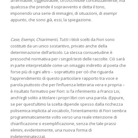
affermabile, oggettivabile, circoscrivibile concettualmente, ma
qualcosa che prende il sopravvento e detta il tono,
imponendo una serie di immagini, di situazioni, di
esempi
appunto, che sono già, essi, la spiegazione.
Case, Esempi, Chiarimenti, Tutti
: i titoli scelti da Fiori sono
costituiti da un unico sostantivo, privato anche della
determinazione dell’articolo. La stessa consuetudine è
pressoché normativa per i singoli testi delle raccolte. Ciò sarà
in parte interpretabile come un omaggio indiretto al poeta che
forse più di ogni altro – soprattutto per ciò che riguarda
l’apprendimento di questo particolare rapporto tra voce e
parola piuttosto che per l’influenza letteraria vera e propria –
è risultato formativo per Fiori: si fa riferimento a Franco Loi,
anch’egli solito a titolare i propri libri con una parola. (Eppure,
se per quest’ultimo la scelta dipende spesso dalla ricchezza
polisemica implicita al vocabolo, l’orientamento di Fiori sembra
programmaticamente volto verso una reale intenzione di
chiarificazione o esemplificazione, senza che tale prassi
elimini, evidentemente, una nuova forma di
indeterminatezza).