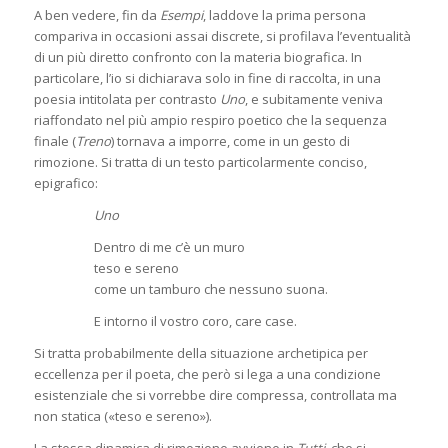
A ben vedere, fin da
Esempi
, laddove la prima persona
compariva in occasioni assai discrete, si profilava l’eventualità
di un più diretto confronto con la materia biografica. In
particolare, l’io si dichiarava solo in fine di raccolta, in una
poesia intitolata per contrasto
Uno
, e subitamente veniva
riaffondato nel più ampio respiro poetico che la sequenza
finale (
Treno
) tornava a imporre, come in un gesto di
rimozione. Si tratta di un testo particolarmente conciso,
epigrafico:
Uno
Dentro di me c’è un muro
teso e sereno
come un tamburo che nessuno suona.
E intorno il vostro coro, care case.
Si tratta probabilmente della situazione archetipica per
eccellenza per il poeta, che però si lega a una condizione
esistenziale che si vorrebbe dire compressa, controllata ma
non statica («teso e sereno»).