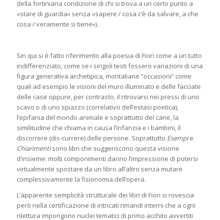
della fortiniana condizione di chi si trova a un certo punto a
«stare di guardia» senza «sapere / cosa c’è da salvare, a che
cosa / veramente si tiene»).
Sin qui si è fatto riferimento alla poesia di Fiori come a un tutto
indifferenziato, come se i singoli testi fossero variazioni di una
figura generativa archetipica, montaliane “occasioni” come
quali ad esempio le visioni del muro illuminato e delle facciate
delle case oppure, per contrasto, il ritrovarsi nei pressi di uno
scavo o di uno spiazzo (correlativo dell’estasi poetica),
l’epifania del mondo animale e soprattutto del cane, la
similitudine che chiama in causa l’infanzia e i bambini, il
discorrere (dis-currere) delle persone. Soprattutto
Esempi
e
Chiarimenti
sono libri che suggeriscono questa visione
d’insieme: molti componimenti danno l’impressione di potersi
virtualmente spostare da un libro all’altro senza mutare
complessivamente la fisionomia dell’opera.
L’apparente semplicità strutturale dei libri di Fiori si rovescia
però nella certificazione di intricati rimandi interni che a ogni
rilettura impongono nuclei tematici di primo acchito avvertiti