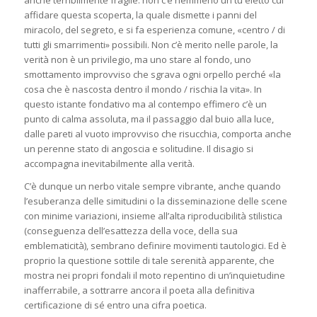
affidare questa scoperta, la quale dismette i panni del
miracolo, del segreto, e si fa esperienza comune, «centro / di
tutti gli smarrimenti» possibili. Non c’è merito nelle parole, la
verità non è un privilegio, ma uno stare al fondo, uno
smottamento improvviso che sgrava ogni orpello perché «la
cosa che è nascosta dentro il mondo / rischia la vita». In
questo istante fondativo ma al contempo effimero c’è un
punto di calma assoluta, ma il passaggio dal buio alla luce,
dalle pareti al vuoto improvviso che risucchia, comporta anche
un perenne stato di angoscia e solitudine. Il disagio si
accompagna inevitabilmente alla verità.
C’è dunque un nerbo vitale sempre vibrante, anche quando
l’esuberanza delle simitudini o la disseminazione delle scene
con minime variazioni, insieme all’alta riproducibilità stilistica
(conseguenza dell’esattezza della voce, della sua
emblematicità), sembrano definire movimenti tautologici. Ed è
proprio la questione sottile di tale serenità apparente, che
mostra nei propri fondali il moto repentino di un’inquietudine
inafferrabile, a sottrarre ancora il poeta alla definitiva
certificazione di sé entro una cifra poetica.