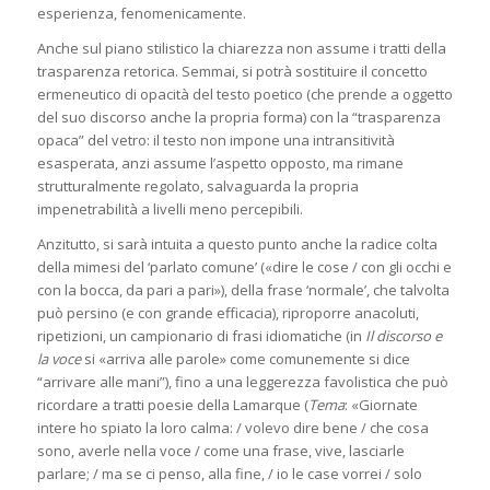
esperienza, fenomenicamente.
Anche sul piano stilistico la chiarezza non assume i tratti della
trasparenza retorica. Semmai, si potrà sostituire il concetto
ermeneutico di opacità del testo poetico (che prende a oggetto
del suo discorso anche la propria forma) con la “trasparenza
opaca” del vetro: il testo non impone una intransitività
esasperata, anzi assume l’aspetto opposto, ma rimane
strutturalmente regolato, salvaguarda la propria
impenetrabilità a livelli meno percepibili.
Anzitutto, si sarà intuita a questo punto anche la radice colta
della mimesi del ‘parlato comune’ («dire le cose / con gli occhi e
con la bocca, da pari a pari»), della frase ‘normale’, che talvolta
può persino (e con grande efficacia), riproporre anacoluti,
ripetizioni, un campionario di frasi idiomatiche (in
Il discorso e
la voce
si «arriva alle parole» come comunemente si dice
“arrivare alle mani”), fino a una leggerezza favolistica che può
ricordare a tratti poesie della Lamarque (
Tema
: «Giornate
intere ho spiato la loro calma: / volevo dire bene / che cosa
sono, averle nella voce / come una frase, vive, lasciarle
parlare; / ma se ci penso, alla fine, / io le case vorrei / solo