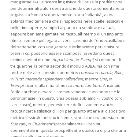
mangiarmele»). La ricerca linguistica di Fiori (e la predilezione
per determinati autori deriva anche da questa consentaneità
linguistica) è volta scopertamente a una ‘italianità’, a una
solarità mediterranea che si rispecchia nelle scelte lessicali e
nelle rime aperte, semplici al punto da sembrare casuali,
seppure ben amalgamate nel testo, all’interno di un impianto
ritmico sempre più legato ai versi canonici dell’endecasillabo e
del settenario, con una generale inclinazione per le misure
brevi in cui possono essere scomposti. Si vedano questi
minimi esempi di rime:
Apparizione,
in
Esempi
, si compone di
tre quartine, la prima secondo il modulo ABBA, ma con rime
anche nelle altre, persino ipermetre:
consolano : parola
;
Buio
,
in
Tutti
:
merende : splendere : offendere
, mentre
Uno
, in
Esempi
, ricorre alla rima al mezzo
muro: tamburo
. Ancor più
facile sarebbe rilevare sistematicamente le assonanze e le
paronomasie (in quest’ultima poesia abbiamo «il vostro coro,
care case»), mentre, per evincere definitivamente anche
l’acuta ricerca stilistica di Fiori per quanto attiene al dispositivo
metrico-lessicale nel suo insieme, si noti che una poesia come
Due cani
, in
Chiarimenti
(probabilmente il libro più
sperimentale in questa prospettiva), è qualcosa di più che una
semplice allusione al sonetto: