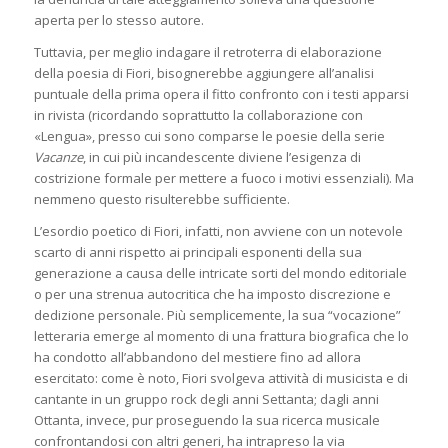
aperta per lo stesso autore.
Tuttavia, per meglio indagare il retroterra di elaborazione
della poesia di Fiori, bisognerebbe aggiungere all’analisi
puntuale della prima opera il fitto confronto con i testi apparsi
in rivista (ricordando soprattutto la collaborazione con
«Lengua», presso cui sono comparse le poesie della serie
Vacanze
, in cui più incandescente diviene l’esigenza di
costrizione formale per mettere a fuoco i motivi essenziali). Ma
nemmeno questo risulterebbe sufficiente.
L’esordio poetico di Fiori, infatti, non avviene con un notevole
scarto di anni rispetto ai principali esponenti della sua
generazione a causa delle intricate sorti del mondo editoriale
o per una strenua autocritica che ha imposto discrezione e
dedizione personale. Più semplicemente, la sua “vocazione”
letteraria emerge al momento di una frattura biografica che lo
ha condotto all’abbandono del mestiere fino ad allora
esercitato: come è noto, Fiori svolgeva attività di musicista e di
cantante in un gruppo rock degli anni Settanta; dagli anni
Ottanta, invece, pur proseguendo la sua ricerca musicale
confrontandosi con altri generi, ha intrapreso la via