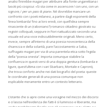
analisi finirebbe magari per attribuire alla fonte ungarettiana i
lasciti più cospicui: «Si sta come in ascens
ore
/ con uno, con un
sign
ore
, /
p
er un
p
aio di
p
iani». Né dovrebbe mancare un
confronto con i poeti milanesi, a partire dagli esponenti della
‘linea lombarda’ fino ai loro eredi, con quell’idea sempre
rinascente di un (raboniano?) romanzo cittadino giostrato su
registri colloquali, seppure in Fiori riattualizzato secondo una
visuale ed una voce indiscutibilmente originali. Meno certo,
invece, sempre all’interno di una poesia novecentesca della
chiarezza e della solarità, pare l’accostamento a Saba,
suffragato magari per via di una parentela etica sotto l’egida
della “poesia onesta”. Importa comunque stabilire la
confluenza in questi versi di una doppia genitura (lombarda e
ligure, quest’ultima con i vari Sbarbaro, Montale e Caproni),
che trova conforto anche nei dati biografici del poeta: queste
le coordinate generali di una poesia comunque non
esplicabile meramente entro un contesto letterario.
L’istante che si apre come una voragine nel mezzo dei discorsi
e ci lascia nell’evidenza dei fatti è sì luminoso e liberante, ma
anche terribilmente fragile: non c’è nemmeno un tu eletto cui