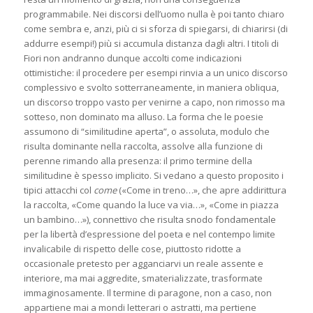
programmabile. Nei discorsi dell’uomo nulla è poi tanto chiaro
come sembra e, anzi, più ci si sforza di spiegarsi, di chiarirsi (di
addurre esempi!) più si accumula distanza dagli altri. I titoli di
Fiori non andranno dunque accolti come indicazioni
ottimistiche: il procedere per esempi rinvia a un unico discorso
complessivo e svolto sotterraneamente, in maniera obliqua,
un discorso troppo vasto per venirne a capo, non rimosso ma
sotteso, non dominato ma alluso. La forma che le poesie
assumono di “similitudine aperta”, o assoluta, modulo che
risulta dominante nella raccolta, assolve alla funzione di
perenne rimando alla presenza: il primo termine della
similitudine è spesso implicito. Si vedano a questo proposito i
tipici attacchi col
come
(«Come in treno…», che apre addirittura
la raccolta, «Come quando la luce va via…», «Come in piazza
un bambino…»), connettivo che risulta snodo fondamentale
per la libertà d’espressione del poeta e nel contempo limite
invalicabile di rispetto delle cose, piuttosto ridotte a
occasionale pretesto per agganciarvi un reale assente e
interiore, ma mai aggredite, smaterializzate, trasformate
immaginosamente. Il termine di paragone, non a caso, non
appartiene mai a mondi letterari o astratti, ma pertiene