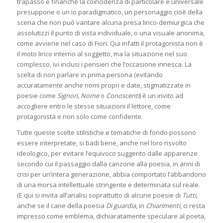
trapasso e finanche la coincidenza di particolare e universale
presuppone o un io paradigmatico, un personaggio cioè della
scena che non può vantare alcuna presa lirico-demiurgica che
assolutizzi il punto di vista individuale, o una visuale anonima,
come avviene nel caso di Fiori. Qui infatti il protagonista non è
il moto lirico interno al soggetto, ma la situazione nel suo
complesso, ivi inclusi i pensieri che l’occasione innesca. La
scelta di non parlare in prima persona (evitando
accuratamente anche nomi propri e date, stigmatizzate in
poesie come
Signori
,
Nome
o
Conoscenti
) è un invito ad
accogliere entro le stesse situazioni il lettore, come
protagonista e non solo come confidente.
Tutte queste scelte stilistiche e tematiche di fondo possono
essere interpretate, si badi bene, anche nel loro risvolto
ideologico, per evitare l’equivoco suggerito dalle apparenze
secondo cui il passaggio dalla canzone alla poesia, in anni di
crisi per un’intera generazione, abbia comportato l’abbandono
di una morsa intellettuale stringente e determinata sul reale.
(E qui si invita all’analisi soprattutto di alcune poesie di
Tutti
,
anche se il cane della poesia
Di guardia
, in
Chiarimenti
, ci resta
impresso come emblema, dichiaratamente speculare al poeta,