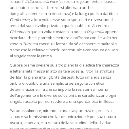
“quadri”
Il discorso e la voce
(costruita regolarmente in base a
una matrice strofica di tre versi alternata anche
tipograficamente con la rientranza) e la lunga poesia dal titolo
Conferenze
; a loro volta esse sono speculari e rovesciano il
tema dal suo risvolto privato a quello pubblico. Al centro di
Chiarimenti
questa volta troviamo la poesia
Di guardia
appena
ricordata, che si potrebbe mettere a raffronto con
La volta del
cane
in
Tutti
; ma continui il lettore da sé a tessere le molteplici
trame che la relativa “libertà” contestuale riconosciuta da Fiori
al singolo testo legittima.
Qui ora preme svelare su altro piano la dialettica fra chiarezza
e letterarietà messa in atto da tale poesia. I titoli, la struttura
dei libri, la piena intelligibilità dei testi: tutto rimanda senza
ombra di dubbio a una semplicità perseguita con etica
determinazione, ma che sa imporsi la resistenza interna
dell’argomento e le diverse soluzioni che caratterizzano ogni
singola raccolta per non cedere a una spontaneità irriflessa.
Paradossalmente, mirando a una trasparenza espressiva,
l’autore sa benissimo che la comunicazione è per sua natura
oscura, impervia, e la rottura della solitudine dell’individuo
resta un momento di grazia, non una conseguenza