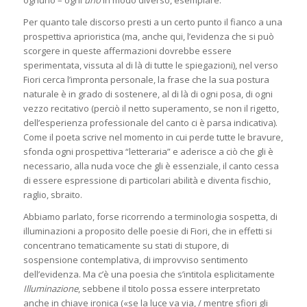
ognuno – ogni
uno
in modo diverso, esemplare.
Per quanto tale discorso presti a un certo punto il fianco a una
prospettiva aprioristica (ma, anche qui, l’evidenza che si può
scorgere in queste affermazioni dovrebbe essere
sperimentata, vissuta al di là di tutte le spiegazioni), nel verso
Fiori cerca l’impronta personale, la frase che la sua postura
naturale è in grado di sostenere, al di là di ogni posa, di ogni
vezzo recitativo (perciò il netto superamento, se non il rigetto,
dell’esperienza professionale del canto ci è parsa indicativa).
Come il poeta scrive nel momento in cui perde tutte le bravure,
sfonda ogni prospettiva “letteraria” e aderisce a ciò che gli è
necessario, alla nuda voce che gli è essenziale, il canto cessa
di essere espressione di particolari abilità e diventa fischio,
raglio, sbraito.
Abbiamo parlato, forse ricorrendo a terminologia sospetta, di
illuminazioni a proposito delle poesie di Fiori, che in effetti si
concentrano tematicamente su stati di stupore, di
sospensione contemplativa, di improvviso sentimento
dell’evidenza. Ma c’è una poesia che s’intitola esplicitamente
Illuminazione
, sebbene il titolo possa essere interpretato
anche in chiave ironica («se la luce va via, / mentre sfiori gli