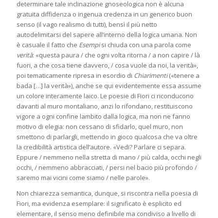
determinare tale inclinazione gnoseologica non è alcuna
gratuita diffidenza o ingenua credenza in un generico buon
senso (il vago realismo di tutti), bensì il più netto
autodelimitarsi del sapere all’interno della logica umana. Non
è casuale il fatto che
Esempi
si chiuda con una parola come
verità
: «questa paura / che ogni volta ritorna / a non capire / là
fuori, a che cosa tiene davvero, / cosa vuole da noi, la verità»,
poi tematicamente ripresa in esordio di
Chiarimenti
(«tenere a
bada […] la verità»), anche se qui evidentemente essa assume
un colore interamente laico. Le poesie di Fiori ci riconducono
davanti al muro montaliano, anzi lo rifondano, restituiscono
vigore a ogni confine lambito dalla logica, ma non ne fanno
motivo di elegia: non cessano di sfidarlo, quel muro, non
smettono di parlargli, mettendo in gioco qualcosa che va oltre
la credibilità artistica dell’autore. «Vedi? Parlare ci separa.
Eppure / nemmeno nella stretta di mano / più calda, occhi negli
occhi, / nemmeno abbracciati, / persi nel bacio più profondo /
saremo mai vicini come siamo / nelle parole».
Non chiarezza semantica, dunque, si riscontra nella poesia di
Fiori, ma evidenza esemplare: il significato è esplicito ed
elementare, il senso meno definibile ma condiviso a livello di