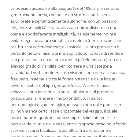
Le poesie successive alla
plaquette
del 1986 si presentano
generalmente brevi, composte da strofe di pochi versi,
equilibrate e semanticamente autonome, con un passo di
elegante semplicità e naturalezza, contraddistinte da una
piena e soddisfacente intelligibilità, palesemente inclini a
evitare ogni forzatura sintattica e metrica (non si riscontrano
più bruschi
enjambements
) o lessicale. La loro pronuncia è
pertanto netta e misurata ma, soprattutto, capace di rendere
con precisione la circostanza (per lo più elementare) con un
elevato grado di visibilità, per ricorrere a una categoria
calviniana. I verbi pertinenti alla visione sono non a caso assai
frequenti, insieme a tutte le forme ostensive della lingua,
ovvero i deittici del tipo
qui, questo
ecc. Altri verbi assai
indicativi sono inerenti allo stare, all’abitare, al prendere
posto, quasi a rendere il moto fondativo, in senso
antropologico e gnoseologico, messo in atto dalle poesie, in
cui non manca certo l’asse orizzontale del viaggio, il quale
però rimane in qualche modo sempre delimitato entro le
barriere dei muri e delle case, entro lo spazio cittadino, sfondo
scenico in cui si focalizza la dialettica fra alienazione e
partecipazione, fra estraneità e appartenenza: il viaggio resta