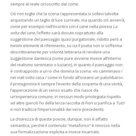
sempre al reale circoscritto dal
come
.
Ciò non toglie che la scena rappresentata si sollevi talvolta
acquistando un taglio di luce surreale, ma quando ciò avverrà,
come per esempio nell’incontro con il cane nella poesia
La
volta del cane
, l’effetto sarà dovuto soprattutto alla
suggestione del paesaggio quasi purgatoriale, ridotto però a
minimi elementi di riferimento, su cui il poeta non si sofferma
descrittivamente per volontà letteraria di rendere una
suggestione dantesca (come pure avviene invece all’interno
del realismo sereniano o luziano), in quanto il paesaggio non
è contrapposto a un io che domina la scena: «Io camminavo /
nei viali sotto casa / come in fondo all’oceano un palombaro»:
il protagonista è sempre l’evento della scoperta di una verità,
l’appercezione di un senso esatto che nasce da
un’esperienza comune, in nessun modo privilegiata rispetto
ad altre (perciò l’io della terza raccolta di Fiori si parifica a
Tutti
e non tradisce l’impersonalità dei versi precedenti).
La chiarezza di queste poesie, dunque, non è affatto
semantica, perché il contenuto “metaforico” è rimosso nella
sua formalizzazione esplicita e invece incarnato