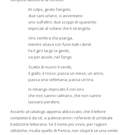
Di colpo, girato l’angolo,
due cani urlano, si avventano
uno sull’altro: due scoppi di spavento
impiccati al collare che li strangola.
Uno sembra che pianga,
mentre sbava con fuori tutti i denti.
Fa il giro largo la gente,
va per aiuole, nel fango.
Scatta di nuovo il verde,
il giallo, il rosso; passa un mese, un anno,
passa una settimana, passa un’ora.
Io rimango impiccato lì con loro
che non sanno calmarsi, che non sanno
lasciarsi perdere.
Accanto al catalogo appena abbozzato, che il lettore
completerà da sé, si paleseranno i referenti di un’ideale
tradizione letteraria. Se il nome più ovvio, per ragioni
stilistiche, risulta quello di Penna, non stupirà se una simile