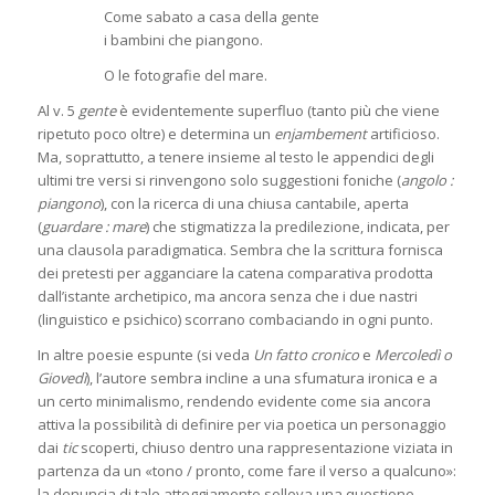
Come sabato a casa della gente
i bambini che piangono.
O le fotografie del mare.
Al v. 5
gente
è evidentemente superfluo (tanto più che viene
ripetuto poco oltre) e determina un
enjambement
artificioso.
Ma, soprattutto, a tenere insieme al testo le appendici degli
ultimi tre versi si rinvengono solo suggestioni foniche (
angolo :
piangono
), con la ricerca di una chiusa cantabile, aperta
(
guardare : mare
) che stigmatizza la predilezione, indicata, per
una clausola paradigmatica. Sembra che la scrittura fornisca
dei pretesti per agganciare la catena comparativa prodotta
dall’istante archetipico, ma ancora senza che i due nastri
(linguistico e psichico) scorrano combaciando in ogni punto.
In altre poesie espunte (si veda
Un fatto cronico
e
Mercoledì o
Giovedì
), l’autore sembra incline a una sfumatura ironica e a
un certo minimalismo, rendendo evidente come sia ancora
attiva la possibilità di definire per via poetica un personaggio
dai
tic
scoperti, chiuso dentro una rappresentazione viziata in
partenza da un «tono / pronto, come fare il verso a qualcuno»:
la denuncia di tale atteggiamento solleva una questione