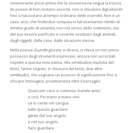
smemorante ancor prima che la coscienza ne segua la traccia
(le poesie di Fiori restano assorte, non si chiudono digradando
fino a riaccostarsi al tempo ordinario delle vicende). Non è un
caso, anzi, che l’individuo compaia in tali istantanee ridotto al
minimo grado di umanità, non nel senso dello svilimento, ma
del suo essere parificato e sovente sostituito dagli animali,
dagli oggetti, dalle case, dalle situazioni stesse.
Nella poesia
Guardie giurate
, si diceva, si rileva un non pieno
possesso degli strumenti espressivi, ancora non accordati
rispetto a questa nota intima. Alla similitudine implicita del
titolo, fanno seguito, in chiusura del testo, due altre
similitudini, che segnano un eccesso di significazione fino a
sfocare l’immagine, proiettandola oltre il bersaglio:
Quasi per caso si comincia: tramite amici
o così. Poi mano a mano uno
se lo sente nel sangue
tutto questo guardare
gente dal suo angolo
e nel suo angolo
farsi guardare.