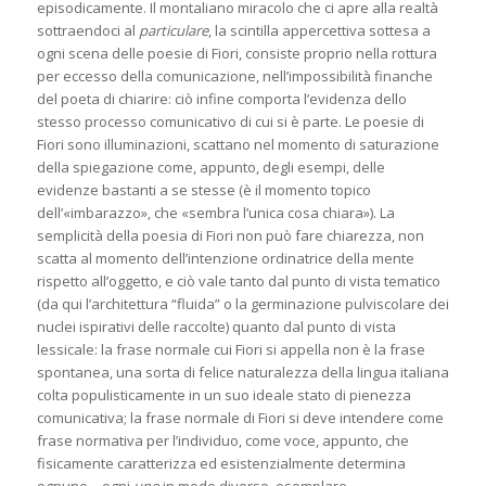
episodicamente. Il montaliano miracolo che ci apre alla realtà
sottraendoci al
particulare
, la scintilla appercettiva sottesa a
ogni scena delle poesie di Fiori, consiste proprio nella rottura
per eccesso della comunicazione, nell’impossibilità finanche
del poeta di chiarire: ciò infine comporta l’evidenza dello
stesso processo comunicativo di cui si è parte. Le poesie di
Fiori sono illuminazioni, scattano nel momento di saturazione
della spiegazione come, appunto, degli esempi, delle
evidenze bastanti a se stesse (è il momento topico
dell’«imbarazzo», che «sembra l’unica cosa chiara»). La
semplicità della poesia di Fiori non può fare chiarezza, non
scatta al momento dell’intenzione ordinatrice della mente
rispetto all’oggetto, e ciò vale tanto dal punto di vista tematico
(da qui l’architettura “fluida” o la germinazione pulviscolare dei
nuclei ispirativi delle raccolte) quanto dal punto di vista
lessicale: la frase normale cui Fiori si appella non è la frase
spontanea, una sorta di felice naturalezza della lingua italiana
colta populisticamente in un suo ideale stato di pienezza
comunicativa; la frase normale di Fiori si deve intendere come
frase normativa per l’individuo, come voce, appunto, che
fisicamente caratterizza ed esistenzialmente determina