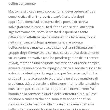
dell’insegnamento.
Ma, come si diceva poco sopra, non si deve cedere all’idea
semplicistica di un improvviso
exploit
: a tutela degli
approfondimenti sul retroterra della poesia di Fiori va
salvaguardata la continuità di fondo che si cela, ancor più
significativamente, sotto la crosta di esperienze tanto
differenti. In effetti, la rapida maturazione letteraria, con la
netta mancanza di foga sperimentale, si è giovata
dell’esperienza musicale acquisita negli anni Ottanta con il
gruppo degli
Stormy six
, la cui musica si poneva decisamente
su un piano innovativo (che ha peraltro goduto di un recente
revival
), tentando una originale commistione di generi sempre
animata da uno scoperto impegno politico e sociale di intuibile
estrazione ideologica. In seguito a quell’esperienza, Fiori ha
probabilmente accresciuto o portato a un grado maggiore di
problematicità personale la riflessione intorno alle tematiche
musicali, in particolare circa i rapporti che intercorrono fra il
mondo della canzone e quello della letteratura. Ma, più che
additare alcuni temi che non sono stati abbandonati nel
passaggio dalla canzone alla poesia (per esempio il tema
della
polis
, il rapporto fra parola e voce ecc.), interessa