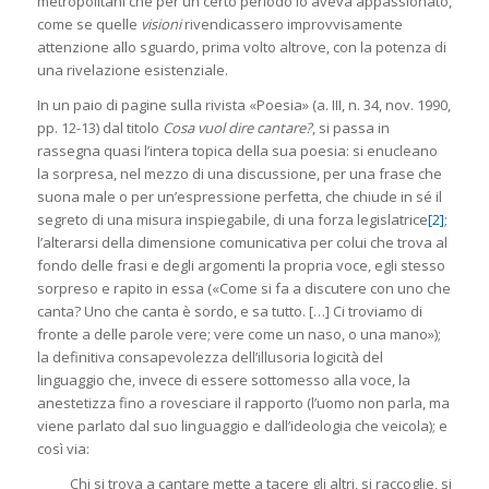
metropolitani che per un certo periodo lo aveva appassionato,
come se quelle
visioni
rivendicassero improvvisamente
attenzione allo sguardo, prima volto altrove, con la potenza di
una rivelazione esistenziale.
In un paio di pagine sulla rivista «Poesia» (a. III, n. 34, nov. 1990,
pp. 12-13) dal titolo
Cosa vuol dire cantare?
, si passa in
rassegna quasi l’intera topica della sua poesia: si enucleano
la sorpresa, nel mezzo di una discussione, per una frase che
suona male o per un’espressione perfetta, che chiude in sé il
segreto di una misura inspiegabile, di una forza legislatrice
[2]
;
l’alterarsi della dimensione comunicativa per colui che trova al
fondo delle frasi e degli argomenti la propria voce, egli stesso
sorpreso e rapito in essa («Come si fa a discutere con uno che
canta? Uno che canta è sordo, e sa tutto. […] Ci troviamo di
fronte a delle parole vere; vere come un naso, o una mano»);
la definitiva consapevolezza dell’illusoria logicità del
linguaggio che, invece di essere sottomesso alla voce, la
anestetizza fino a rovesciare il rapporto (l’uomo non parla, ma
viene parlato dal suo linguaggio e dall’ideologia che veicola); e
così via:
Chi si trova a cantare mette a tacere gli altri, si raccoglie, si