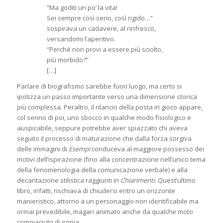
“Ma goditi un po’ la vita!
Sei sempre così serio, così rigido…”
sospirava un cadavere, al rinfresco,
versandomi l’aperitivo.
“Perché non provi a essere più sciolto,
più morbido?”
[…]
Parlare di biografismo sarebbe fuori luogo, ma certo si
ipotizza un passo importante verso una dimensione storica
più complessa. Peraltro, il rilancio della posta in gioco appare,
col senno di poi, uno sbocco in qualche modo fisiologico e
auspicabile, seppure potrebbe aver spiazzato chi aveva
seguito il processo di maturazione che dalla forza sorgiva
delle immagini di
Esempi
conduceva al maggiore possesso dei
motivi dell’ispirazione (fino alla concentrazione nell’unico tema
della fenomenologia della comunicazione verbale) e alla
decantazione stilistica raggiunti in
Chiarimenti
. Quest’ultimo
libro, infatti, rischiava di chiudersi entro un orizzonte
manieristico, attorno a un personaggio non identificabile ma
ormai prevedibile, magari animato anche da qualche moto
compiaciuto di ironia.