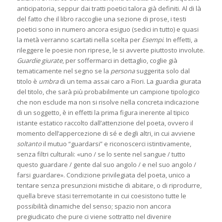
anticipatoria, seppur dai tratti poetici talora già definiti. Al di là
del fatto che il libro raccoglie una sezione di prose, i testi
poetici sono in numero ancora esiguo (sedici in tutto) e quasi
la metà verranno scartati nella scelta per
Esempi
. In effetti, a
rileggere le poesie non riprese, le si avverte piuttosto involute.
Guardie giurate
, per soffermarci in dettaglio, coglie già
tematicamente nel segno se la
persona
suggerita solo dal
titolo è
umbra
di un tema assai caro a Fiori. La guardia giurata
del titolo, che sarà più probabilmente un campione tipologico
che non esclude ma non si risolve nella concreta indicazione
di un soggetto, è in effetti la prima figura inerente al tipico
istante estatico raccolto dall’attenzione del poeta, ovvero il
momento dell’appercezione di sé e degli altri, in cui avviene
soltanto
il mutuo “guardarsi” e riconoscerci istintivamente,
senza filtri culturali: «uno / se lo sente nel sangue / tutto
questo guardare / gente dal suo angolo / e nel suo angolo /
farsi guardare». Condizione privilegiata del poeta, unico a
tentare senza presunzioni mistiche di abitare, o di riprodurre,
quella breve stasi terremotante in cui coesistono tutte le
possibilità dinamiche del senso; spazio non ancora
pregiudicato che pure ci viene sottratto nel divenire