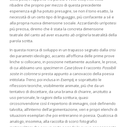
ribadire che proprio per mezzo di questa precedente
esperienza egli ha potuto presagire, se non il tono esatto, la
necessità di un certo tipo di linguaggio, più confacente a sé e
alla propria nuova dimensione sociale. Azzardando un’ipotesi
più precisa, diremo che è stata la concreta dimensione
teatrale del canto ad aver esaurito
ab origine
la teatralità della
parola scritta.
In questa ricerca di sviluppo in un trapasso segnato dalla crisi
dei parametri ideologici, accanto all’officina delle prime prove
liriche si collocano, in posizione nettamente ausiliare, le prose,
di cui abbiamo uno
specimen
in
Case
(dove il racconto
Possibili
soste in colonne
si presta appunto a canovaccio della poesia
intitolata
Treno
, poi inclusa in
Esempi
), e soprattutto le
riflessioni teoriche, visibilmente animate, più che da un
tentativo di discettare, da una brama di chiarire, anzitutto a
uso personale, le ragioni della scrittura, quasi
circoscrivendone così il repertorio di immagini, cioè definendo
talvolta, all’interno dell’argomentazione, veri e propri elenchi di
situazioni esemplari che poi entreranno in poesia. Qualcosa di
analogo, insomma, alla raccolta di scorci fotografici