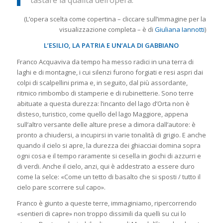
tastare la qualità dell’opera.
(L’opera scelta come copertina – cliccare sull’immagine per la
visualizzazione completa – è di
Giuliana Iannotti
)
L’ESILIO, LA PATRIA E UN’ALA DI GABBIANO
Franco Acquaviva da tempo ha messo radici in una terra di
laghi e di montagne, i cui silenzi furono forgiati e resi aspri dai
colpi di scalpellini prima e, in seguito, dal più assordante,
ritmico rimbombo di stamperie e di rubinetterie. Sono terre
abituate a questa durezza: l’incanto del lago d’Orta non è
disteso, turistico, come quello del lago Maggiore, appena
sull’altro versante delle alture prese a dimora dall’autore: è
pronto a chiudersi, a incupirsi in varie tonalità di grigio. E anche
quando il cielo si apre, la durezza dei ghiacciai domina sopra
ogni cosa e il tempo raramente si cesella in giochi di azzurri e
di verdi. Anche il cielo, anzi, qui è addestrato a essere duro
come la selce: «Come un tetto di basalto che si sposti / tutto il
cielo pare scorrere sul capo».
Franco è giunto a queste terre, immaginiamo, ripercorrendo
«sentieri di capre» non troppo dissimili da quelli su cui lo