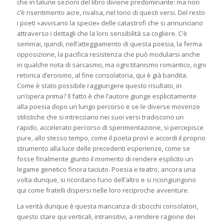
che in talune sezioni del libro diviene predominante: ma non
c’è risentimento acre, rivalsa, nel tono di questi versi. Del resto
i poeti «avvisano la specie» delle catastrofi che si annunciano
attraverso i dettagli che la loro sensibilità sa cogliere. C’è
semmai, quindi, nell’atteggiamento di questa poesia, la ferma
opposizione, la pacifica resistenza che può modularsi anche
in qualche nota di sarcasmo, ma ogni titanismo romantico, ogni
retorica d’eroismo, al fine consolatoria, qui è già bandita.
Come è stato possibile raggiungere questo risultato, in
un’opera prima? Il fatto è che l’autore giunge esplicitamente
alla poesia dopo un lungo percorso e se le diverse movenze
stilistiche che si intrecciano nei suoi versi tradiscono un
rapido, accelerato percorso di sperimentazione, si percepisce
pure, allo stesso tempo, come il poeta provi e accordi il proprio
strumento alla luce delle precedenti esperienze, come se
fosse finalmente giunto il momento di rendere esplicito un
legame genetico finora taciuto. Poesia e teatro, ancora una
volta dunque, si ricordano l’uno dell’altro e si ricongiungono
qui come fratelli dispersi nelle loro reciproche avventure.
La verità dunque è questa mancanza di sbocchi consolatori,
questo stare qui verticali, intransitivi, a rendere ragione dei