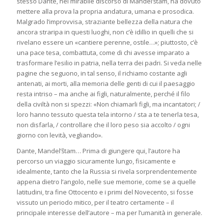
stesso Dante, nel mirabile discorso di Mandel’štam, ha dovuto
mettere alla prova la propria andatura, umana e prosodica.
Malgrado l’improvvisa, straziante bellezza della natura che
ancora straripa in questi luoghi, non c’è idillio in quelli che si
rivelano essere un «cantiere perenne, ostile…»; piuttosto, c’è
una pace tesa, combattuta, come di chi avesse imparato a
trasformare l’esilio in patria, nella terra dei padri. Si veda nelle
pagine che seguono, in tal senso, il richiamo costante agli
antenati, ai morti, alla memoria delle genti di cui il paesaggio
resta intriso – ma anche ai figli, naturalmente, perché il filo
della civiltà non si spezzi: «Non chiamarli figli, ma incantatori; /
loro hanno tessuto questa tela intorno / sta a te tenerla tesa,
non disfarla, / controllare che il loro peso sia accolto / ogni
giorno con levità, vegliando».
Dante, Mandel’štam… Prima di giungere qui, l’autore ha
percorso un viaggio sicuramente lungo, fisicamente e
idealmente, tanto che la Russia si rivela sorprendentemente
appena dietro l’angolo, nelle sue memorie, come se a quelle
latitudini, tra fine Ottocento e i primi del Novecento, si fosse
vissuto un periodo mitico, per il teatro certamente – il
principale interesse dell’autore – ma per l’umanità in generale.