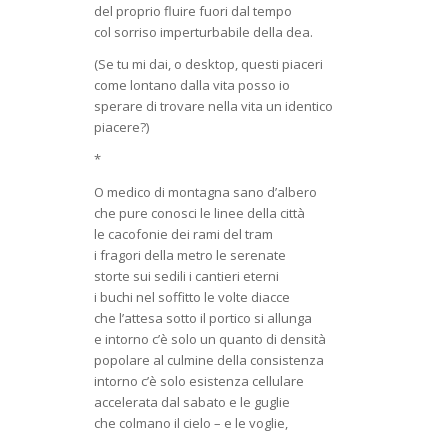
del proprio fluire fuori dal tempo
col sorriso imperturbabile della dea.
(Se tu mi dai, o desktop, questi piaceri
come lontano dalla vita posso io
sperare di trovare nella vita un identico
piacere?)
*
O medico di montagna sano d’albero
che pure conosci le linee della città
le cacofonie dei rami del tram
i fragori della metro le serenate
storte sui sedili i cantieri eterni
i buchi nel soffitto le volte diacce
che l’attesa sotto il portico si allunga
e intorno c’è solo un quanto di densità
popolare al culmine della consistenza
intorno c’è solo esistenza cellulare
accelerata dal sabato e le guglie
che colmano il cielo – e le voglie,