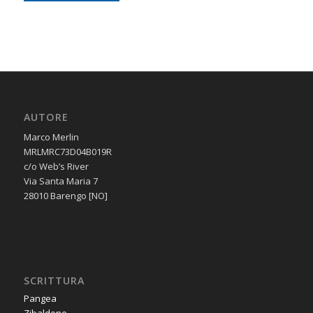
AUTORE
Marco Merlin
MRLMRC73D04B019R
c/o Web’s River
Via Santa Maria 7
28010 Barengo [NO]
SCRITTURA
Pangea