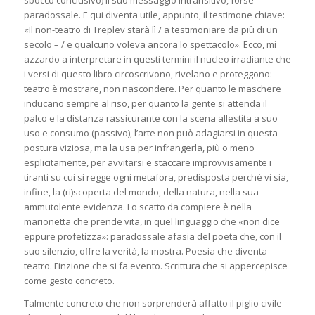
paradossale. E qui diventa utile, appunto, il testimone chiave:
«Il non-teatro di Treplëv starà lì / a testimoniare da più di un
secolo – / e qualcuno voleva ancora lo spettacolo». Ecco, mi
azzardo a interpretare in questi termini il nucleo irradiante che
i versi di questo libro circoscrivono, rivelano e proteggono:
teatro è mostrare, non nascondere. Per quanto le maschere
inducano sempre al riso, per quanto la gente si attenda il
palco e la distanza rassicurante con la scena allestita a suo
uso e consumo (passivo), l’arte non può adagiarsi in questa
postura viziosa, ma la usa per infrangerla, più o meno
esplicitamente, per avvitarsi e staccare improvvisamente i
tiranti su cui si regge ogni metafora, predisposta perché vi sia,
infine, la (ri)scoperta del mondo, della natura, nella sua
ammutolente evidenza. Lo scatto da compiere è nella
marionetta che prende vita, in quel linguaggio che «non dice
eppure profetizza»: paradossale afasia del poeta che, con il
suo silenzio, offre la verità, la mostra. Poesia che diventa
teatro. Finzione che si fa evento. Scrittura che si appercepisce
come gesto concreto.
Talmente concreto che non sorprenderà affatto il piglio civile