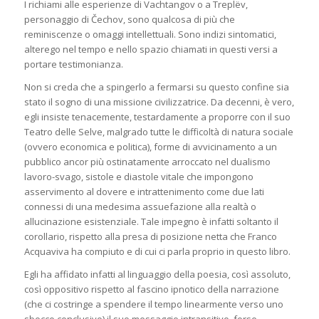
I richiami alle esperienze di Vachtangov o a Treplëv,
personaggio di Čechov, sono qualcosa di più che
reminiscenze o omaggi intellettuali. Sono indizi sintomatici,
alterego nel tempo e nello spazio chiamati in questi versi a
portare testimonianza.
Non si creda che a spingerlo a fermarsi su questo confine sia
stato il sogno di una missione civilizzatrice. Da decenni, è vero,
egli insiste tenacemente, testardamente a proporre con il suo
Teatro delle Selve, malgrado tutte le difficoltà di natura sociale
(ovvero economica e politica), forme di avvicinamento a un
pubblico ancor più ostinatamente arroccato nel dualismo
lavoro-svago, sistole e diastole vitale che impongono
asservimento al dovere e intrattenimento come due lati
connessi di una medesima assuefazione alla realtà o
allucinazione esistenziale. Tale impegno è infatti soltanto il
corollario, rispetto alla presa di posizione netta che Franco
Acquaviva ha compiuto e di cui ci parla proprio in questo libro.
Egli ha affidato infatti al linguaggio della poesia, così assoluto,
così oppositivo rispetto al fascino ipnotico della narrazione
(che ci costringe a spendere il tempo linearmente verso uno
sbocco conclusivo) il suo messaggio intransitivo, forse