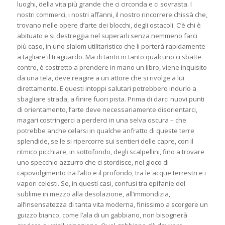
luoghi, della vita più grande che ci circonda e ci sovrasta. I
nostri commerci, i nostri affanni, il nostro rincorrere chissà che,
trovano nelle opere d’arte dei blocchi, degli ostacoli. C’è chi è
abituato e si destreggia nel superarli senza nemmeno farci
più caso, in uno slalom utilitaristico che li porterà rapidamente
a tagliare il traguardo. Ma di tanto in tanto qualcuno ci sbatte
contro, è costretto a prendere in mano un libro, viene inquisito
da una tela, deve reagire a un attore che si rivolge a lui
direttamente. E questi intoppi salutari potrebbero indurlo a
sbagliare strada, a finire fuori pista. Prima di darci nuovi punti
di orientamento, l’arte deve necessariamente disorientarci,
magari costringerci a perderci in una selva oscura – che
potrebbe anche celarsi in qualche anfratto di queste terre
splendide, se le si ripercorre sui sentieri delle capre, con il
ritmico picchiare, in sottofondo, degli scalpellini, fino a trovare
uno specchio azzurro che ci stordisce, nel gioco di
capovolgimento tra l’alto e il profondo, tra le acque terrestri e i
vapori celesti. Se, in questi casi, confusi tra epifanie del
sublime in mezzo alla desolazione, all’immondizia,
all’insensatezza di tanta vita moderna, finissimo a scorgere un
guizzo bianco, come l’ala di un gabbiano, non bisognerà