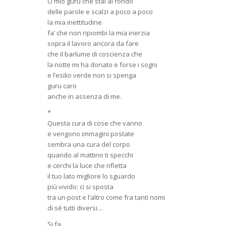
O mio guru che stai al fondo
delle parole e scalzi a poco a poco
la mia inettitudine
fa’ che non ripiombi la mia inerzia
sopra il lavoro ancora da fare
che il barlume di coscienza che
la notte mi ha donato e forse i sogni
e l’esilio verde non si spenga
guru caro
anche in assenza di me.
*
Questa cura di cose che vanno
e vengono immagini postate
sembra una cura del corpo
quando al mattino ti specchi
e cerchi la luce che rifletta
il tuo lato migliore lo sguardo
più vivido; ci si sposta
tra un post e l’altro come fra tanti nomi
di sé tutti diversi…
Si fa