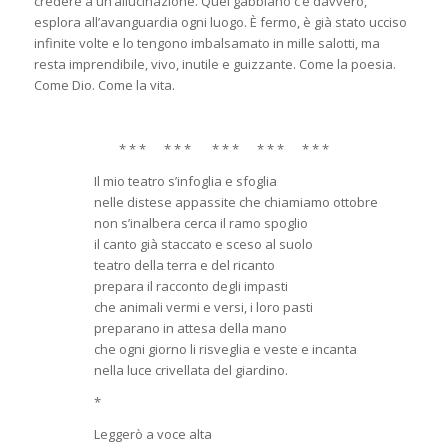
credere a un’allucinazione. Quel gabbiano c’è davvero,
esplora all’avanguardia ogni luogo. È fermo, è già stato ucciso
infinite volte e lo tengono imbalsamato in mille salotti, ma
resta imprendibile, vivo, inutile e guizzante. Come la poesia.
Come Dio. Come la vita.
* * * * * * * * * * * * * * *
Il mio teatro s’infoglia e sfoglia
nelle distese appassite che chiamiamo ottobre
non s’inalbera cerca il ramo spoglio
il canto già staccato e sceso al suolo
teatro della terra e del ricanto
prepara il racconto degli impasti
che animali vermi e versi, i loro pasti
preparano in attesa della mano
che ogni giorno li risveglia e veste e incanta
nella luce crivellata del giardino.
*
Leggerò a voce alta