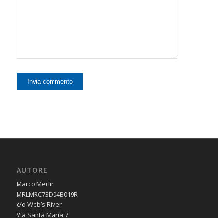
AUTORE
Marco Merlin
MRLMRC73D04B019R
c/o Web’s River
Via Santa Maria 7