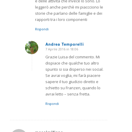
e delle attività che invece lo sono. Lo
leggerò anche perchè mi piaccciono le
storie che parlano delle famiglie e dei
rapporti tra i loro componenti
Rispondi
Andrea Temporelli
7 Aprile 2016 in 18:06
dice:
Grazie Luisa del commento. Mi
dispiace che qualche tuo altro
spunto si sia disperso nei social.
Se avrai voglia, mi farà piacere
sapere il tuo giudizio diretto e
schietto su Franzen, quando lo
avrai letto – senza fretta.
Rispondi