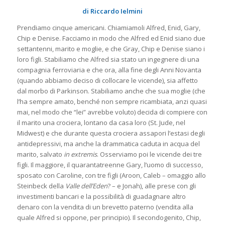
di Riccardo Ielmini
Prendiamo cinque americani. Chiamiamoli Alfred, Enid, Gary,
Chip e Denise. Facciamo in modo che Alfred ed Enid siano due
settantenni, marito e moglie, e che Gray, Chip e Denise siano i
loro figli. Stabiliamo che Alfred sia stato un ingegnere di una
compagnia ferroviaria e che ora, alla fine degli Anni Novanta
(quando abbiamo deciso di collocare le vicende), sia affetto
dal morbo di Parkinson. Stabiliamo anche che sua moglie (che
l’ha sempre amato, benché non sempre ricambiata, anzi quasi
mai, nel modo che “lei” avrebbe voluto) decida di compiere con
il marito una crociera, lontano da casa loro (St. Jude, nel
Midwest) e che durante questa crociera assapori l’estasi degli
antidepressivi, ma anche la drammatica caduta in acqua del
marito, salvato
in extremis
. Osserviamo poi le vicende dei tre
figli. Il maggiore, il quarantatreenne Gary, l’uomo di successo,
sposato con Caroline, con tre figli (Aroon, Caleb – omaggio allo
Steinbeck della
Valle dell’Eden
? – e Jonah), alle prese con gli
investimenti bancari e la possibilità di guadagnare altro
denaro con la vendita di un brevetto paterno (vendita alla
quale Alfred si oppone, per principio). Il secondogenito, Chip,