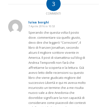
3
COMMENTI
luisa borghi
7 Aprile 2016 in 10:53
dice:
Sperando che questa volta il posto
dove. commentare sia quello giusto,
devo dire che leggerò “Correzioni”, il
libro di Franzen Jonathan, secondo
alcuni il migliore scrittore vivente in
America. Il post di stamattina sul blog di
Andrea Temporelli non farà che
affrettarne la scoperta e la lettura. Già
avevo letto delle recensioni su questo
libro che viene giudicato migliore del
successivo Libertà e qui mi aveva molto
incuriosito un termine che a me risulta
nuovo vale a dire Anedonia che
dovrebbe significare la non capacità di
considerare come piacevoli dei contesti