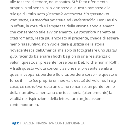
alle tessere di tenere, nel mosaico. Si è fatto riferimento,
proprio in tal senso, alla vicinanza di questo romanzo alla
trilogia di Philip Roth (
Pastorale americana
,
Ho sposato un
comunista, La macchia umana
) e ad
Underworld
di Don DeLillo.
In effetti, la coralità e l’ampiezza della visione sono elementi
che consentono tale avvicinamento.
Le correzioni
, rispetto ai
citati romanzi, resta più ancorato al presente, chiede di essere
meno riassuntivo, non vuole dare giustizia della storia
novecentesca dell’America, ma solo di fotografare uno
status
quo
, facendo balenare i fiochi bagliori di una resistenza di
valori (questo, sì, presente forse più in DeLillo che non in Roth).
A tratti questa voluta concentrazione nel presente sembra
quasi incepparsi, perdere fluidità, perdere corso – e questo è
forse il limite (se proprio un neo va trovato) del volume. In ogni
caso,
Le correzioni
resta un ottimo romanzo, un punto fermo
della narrativa americana che testimonia (ulteriormente) la
vitalità nell’ispirazione della letteratura anglosassone
contemporanea.
Tags:
FRANZEN
,
NARRATIVA CONTEMPORANEA