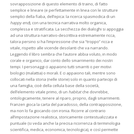
sovrapposizione di questo elemento di traino, di fatto
semplice e lineare (e perfettamente in linea con le strutture
semplici della fiaba, dell’epica: la ricerca spasmodica di un
happy end
), con una tecnica narrativa molto organica,
complessa e stratificata. La secchezza dei dialoghi si appoggia
ad una struttura narrativo-descrittiva estremamente ricca,
talora persino si ha l’impressione che sia “troppo” ricca e
vitale, rispetto alle vicende desolanti che va narrando.
Leggendo il libro sembra che l’autore abbia voluto, in modo
corale e organico, dar conto dello smarrimento dei nostri
tempi. I personaggi ci appaiono tutti smarriti o per motivi
biologici (malattia) o morali. E ci appaiono tali, mentre sono
collocati nella storia (nelle storie) solo in quanto partecipi di
una famiglia, cioè della cellula base della società,
dell’elemento vitale primo, di un
habitat
che dovrebbe,
ontologicamente, tenere al riparo, proprio, dagli smarrimenti.
Franzen gioca la carta del paradosso, della contrapposizione,
ma non lo fa giocando con ironia. Ricorre al contrario
all’impostazione realistica, storicamente contestualizzata e
puntuale (si veda anche la precisa ricorrenza di terminologia
scientifica, medica, economica, tecnologica), e così permette