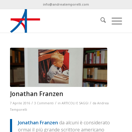
info@andreatemporelli.com
Jonathan Franzen
/
/
/
7 Aprile 2016
3 Commenti
in
ARTICOLI E SAGGI
da
Andrea
Temporelli
Jonathan Franzen
da alcuni è considerato
ormai il più grande scrittore americano