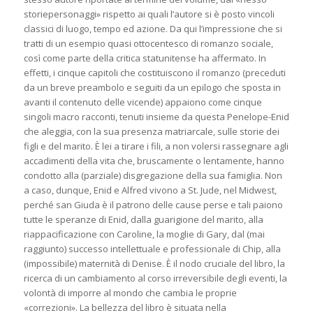
storiepersonaggi» rispetto ai quali l’autore si è posto vincoli
classici di luogo, tempo ed azione. Da qui l’impressione che si
tratti di un esempio quasi ottocentesco di romanzo sociale,
così come parte della critica statunitense ha affermato. In
effetti, i cinque capitoli che costituiscono il romanzo (preceduti
da un breve preambolo e seguiti da un epilogo che sposta in
avanti il contenuto delle vicende) appaiono come cinque
singoli macro racconti, tenuti insieme da questa Penelope-Enid
che aleggia, con la sua presenza matriarcale, sulle storie dei
figli e del marito. È lei a tirare i fili, a non volersi rassegnare agli
accadimenti della vita che, bruscamente o lentamente, hanno
condotto alla (parziale) disgregazione della sua famiglia. Non
a caso, dunque, Enid e Alfred vivono a St. Jude, nel Midwest,
perché san Giuda è il patrono delle cause perse e tali paiono
tutte le speranze di Enid, dalla guarigione del marito, alla
riappacificazione con Caroline, la moglie di Gary, dal (mai
raggiunto) successo intellettuale e professionale di Chip, alla
(impossibile) maternità di Denise. È il nodo cruciale del libro, la
ricerca di un cambiamento al corso irreversibile degli eventi, la
volontà di imporre al mondo che cambia le proprie
«correzioni». La bellezza del libro è situata nella