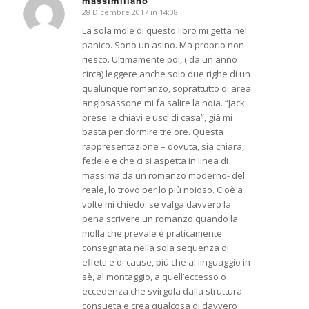
massimiliano
28 Dicembre 2017 in 14:08
dice:
La sola mole di questo libro mi getta nel
panico. Sono un asino. Ma proprio non
riesco. Ultimamente poi, ( da un anno
circa) leggere anche solo due righe di un
qualunque romanzo, soprattutto di area
anglosassone mi fa salire la noia. “Jack
prese le chiavi e uscì di casa”, già mi
basta per dormire tre ore. Questa
rappresentazione – dovuta, sia chiara,
fedele e che ci si aspetta in linea di
massima da un romanzo moderno- del
reale, lo trovo per lo più noioso. Cioè a
volte mi chiedo: se valga davvero la
pena scrivere un romanzo quando la
molla che prevale è praticamente
consegnata nella sola sequenza di
effetti e di cause, più che al linguaggio in
sè, al montaggio, a quell’eccesso o
eccedenza che svirgola dalla struttura
consueta e crea qualcosa di davvero