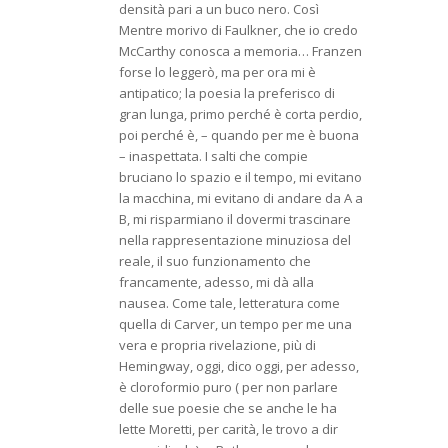
densità pari a un buco nero. Così
Mentre morivo di Faulkner, che io credo
McCarthy conosca a memoria… Franzen
forse lo leggerò, ma per ora mi è
antipatico; la poesia la preferisco di
gran lunga, primo perché è corta perdio,
poi perché è, – quando per me è buona
– inaspettata. I salti che compie
bruciano lo spazio e il tempo, mi evitano
la macchina, mi evitano di andare da A a
B, mi risparmiano il dovermi trascinare
nella rappresentazione minuziosa del
reale, il suo funzionamento che
francamente, adesso, mi dà alla
nausea. Come tale, letteratura come
quella di Carver, un tempo per me una
vera e propria rivelazione, più di
Hemingway, oggi, dico oggi, per adesso,
è cloroformio puro ( per non parlare
delle sue poesie che se anche le ha
lette Moretti, per carità, le trovo a dir