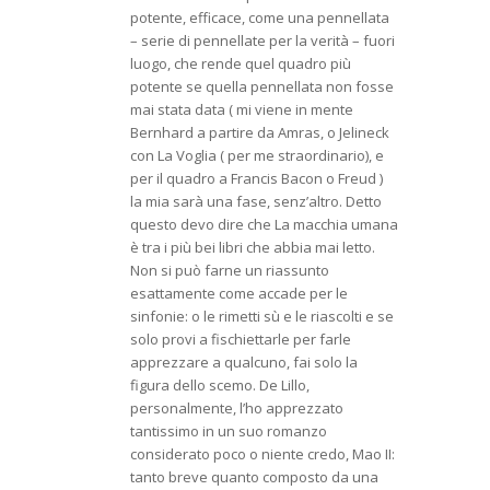
potente, efficace, come una pennellata
– serie di pennellate per la verità – fuori
luogo, che rende quel quadro più
potente se quella pennellata non fosse
mai stata data ( mi viene in mente
Bernhard a partire da Amras, o Jelineck
con La Voglia ( per me straordinario), e
per il quadro a Francis Bacon o Freud )
la mia sarà una fase, senz’altro. Detto
questo devo dire che La macchia umana
è tra i più bei libri che abbia mai letto.
Non si può farne un riassunto
esattamente come accade per le
sinfonie: o le rimetti sù e le riascolti e se
solo provi a fischiettarle per farle
apprezzare a qualcuno, fai solo la
figura dello scemo. De Lillo,
personalmente, l’ho apprezzato
tantissimo in un suo romanzo
considerato poco o niente credo, Mao II:
tanto breve quanto composto da una