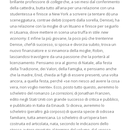
brillante professore di
college
che, a sei mesi dal conferimento
della cattedra, butta tutto all’aria per una relazione con una
studentessa e finisce a New York a scrivere (a tentare di) una
sceneggiatura, contrae debiti (coperti dalla sorella, Denise), ha
una relazione con la moglie di un lituano e finisce per seguirlo
in Lituania, dove mettere in scena una truffa in stile
new
economy
. E infine la più giovane, la poco più che trentenne
Denise,
chef
di successo, si sposa e divorzia subito, trova un
nuovo finanziatore e si innamora della moglie, Robin,
lasciandosi travolgere da una passione che la porterà al
licenziamento. Pensiamo ora al giorno di Natale, alla festa
della Tradizione, dei Valori, della Famiglia, e pensiamo anche
che la madre, Enid, chieda ai figli di essere presenti, una volta
ancora, a quella festa, perché «se non riesco ad avere la cosa
vera, non voglio niente». Ecco, posto tutto questo, avremmo lo
scheletro del romanzo
Le correzioni
, di Jonathan Franzen,
edito negli Stati Uniti con grande successo di critica e pubblico,
e pubblicato in Italia da Einaudi. Si diceva, avremmo lo
scheletro (peraltro già corposo) di questa specie di odissea
familiare, tutta americana. Lo scheletro di un’opera ben
costruita ed articolata, nata, secondo le indicazioni dello
stesso autore riportate al termine del volume, dal «nesso