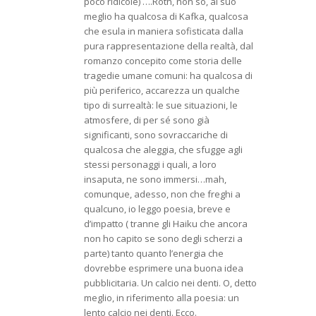
poco ridicole) ….Roth, non so, al suo
meglio ha qualcosa di Kafka, qualcosa
che esula in maniera sofisticata dalla
pura rappresentazione della realtà, dal
romanzo concepito come storia delle
tragedie umane comuni: ha qualcosa di
più periferico, accarezza un qualche
tipo di surrealtà: le sue situazioni, le
atmosfere, di per sé sono già
significanti, sono sovraccariche di
qualcosa che aleggia, che sfugge agli
stessi personaggi i quali, a loro
insaputa, ne sono immersi…mah,
comunque, adesso, non che freghi a
qualcuno, io leggo poesia, breve e
d’impatto ( tranne gli Haiku che ancora
non ho capito se sono degli scherzi a
parte) tanto quanto l’energia che
dovrebbe esprimere una buona idea
pubblicitaria. Un calcio nei denti. O, detto
meglio, in riferimento alla poesia: un
lento calcio nei denti. Ecco.