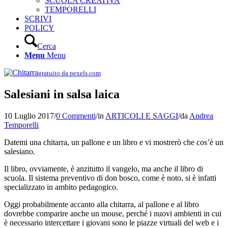
SCUOLA CREATIVA
TEMPORELLI
SCRIVI
POLICY
Cerca
Menu
Menu
gratuito da pexels.com
Salesiani in salsa laica
10 Luglio 2017
/
0 Commenti
/
in
ARTICOLI E SAGGI
/
da
Andrea
Temporelli
Datemi una chitarra, un pallone e un libro e vi mostrerò che cos’è un
salesiano.
Il libro, ovviamente, è anzitutto il vangelo, ma anche il libro di
scuola. Il sistema preventivo di don bosco, come è noto, si è infatti
specializzato in ambito pedagogico.
Oggi probabilmente accanto alla chitarra, al pallone e al libro
dovrebbe comparire anche un mouse, perché i nuovi ambienti in cui
è necessario intercettare i giovani sono le piazze virtuali del web e i