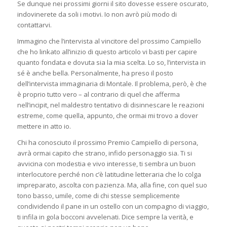
Se dunque nei prossimi giorni il sito dovesse essere oscurato,
indovinerete da soli i motivi. Io non avrò più modo di
contattarvi.
Immagino che l’intervista al vincitore del prossimo Campiello
che ho linkato all’inizio di questo articolo vi basti per capire
quanto fondata e dovuta sia la mia scelta. Lo so, l’intervista in
sé è anche bella. Personalmente, ha preso il posto
dell’intervista immaginaria di Montale. Il problema, però, è che
è proprio tutto vero – al contrario di quel che afferma
nell’incipit, nel maldestro tentativo di disinnescare le reazioni
estreme, come quella, appunto, che ormai mi trovo a dover
mettere in atto io.
Chi ha conosciuto il prossimo Premio Campiello di persona,
avrà ormai capito che strano, infido personaggio sia. Ti si
avvicina con modestia e vivo interesse, ti sembra un buon
interlocutore perché non c’è latitudine letteraria che lo colga
impreparato, ascolta con pazienza. Ma, alla fine, con quel suo
tono basso, umile, come di chi stesse semplicemente
condividendo il pane in un ostello con un compagno di viaggio,
ti infila in gola bocconi avvelenati. Dice sempre la verità, e