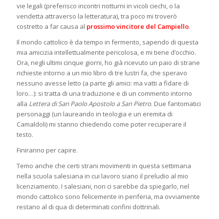
vie legali (preferisco incontri notturni in vicoli ciechi, o la
vendetta attraverso la letteratura), tra poco mi troverò
costretto a far causa al
prossimo vincitore
del Campiello
.
Il mondo cattolico è da tempo in fermento, sapendo di questa
mia amicizia intellettualmente pericolosa, e mi tiene d’occhio.
Ora, negli ultimi cinque giorni, ho già ricevuto un paio di strane
richieste intorno a un mio libro di tre lustri fa, che speravo
nessuno avesse letto (a parte gli amici: ma vatti a fidare di
loro…): si tratta di una traduzione e di un commento intorno
alla
Lettera di San Paolo Apostolo a San Pietro
. Due fantomatici
personaggi (un laureando in teologia e un eremita di
Camaldoli) mi stanno chiedendo come poter recuperare il
testo.
Finiranno per capire.
Temo anche che certi strani movimenti in questa settimana
nella scuola salesiana in cui lavoro siano il preludio al mio
licenziamento. I salesiani, non ci sarebbe da spiegarlo, nel
mondo cattolico sono felicemente in periferia, ma ovviamente
restano al di qua di determinati confini dottrinali.