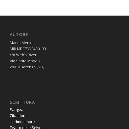
AUTORE
Marco Merlin
MRLMRC73D04B019R
c/o Web’s River
Via Santa Maria 7
28010 Barengo [NO]
SCRITTURA
Pangea
Zibaldone
Il primo amore
Teatro delle Selve