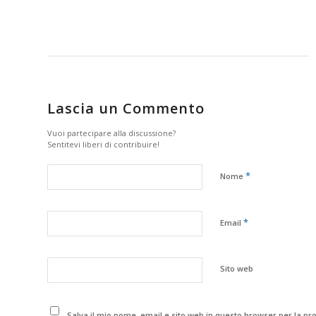
Lascia un Commento
Vuoi partecipare alla discussione?
Sentitevi liberi di contribuire!
*
Nome
*
Email
Sito web
Salva il mio nome, email e sito web in questo browser per la p