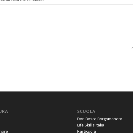
URA
SCUOLA
Don Bosco Borgomanero
e
Life Skill's Italia
amore
Rai Scuola