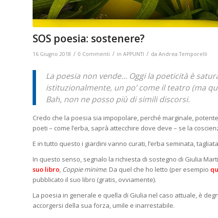
SOS poesia: sostenere?
/
/
/
16 Giugno 2018
0 Commenti
in
APPUNTI
da
Andrea Temporelli
La poesia non vende… Oggi la poeticità è satu
istituzionalmente, un po’ come il teatro (ma qua
Bah, non ne posso più di simili discorsi.
Credo che la poesia sia impopolare, perché marginale, potente
poeti – come l’erba, saprà attecchire dove deve – se la coscie
E in tutto questo i giardini vanno curati, l’erba seminata, taglia
In questo senso, segnalo la richiesta di sostegno di Giulia Mar
suo libro
,
Coppie minime
. Da quel che ho letto (per esempio
qu
pubblicato il suo libro (gratis, ovviamente).
La poesia in generale e quella di Giulia nel caso attuale, è degna
accorgersi della sua forza, umile e inarrestabile.