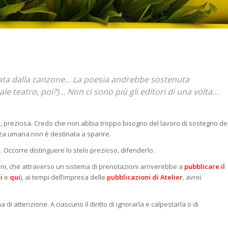
rata dalla canzone… La poesia andrebbe sostenuta
le teatro, poi?)… Non ci sono più gli editori di una volta…
, preziosa. Credo che non abbia troppo bisogno del lavoro di sostegno de
nza umana non è destinata a sparire.
ta. Occorre distinguere lo stelo prezioso, difenderlo.
tini, che attraverso un sistema di prenotazioni arriverebbe a
pubblicare il
i
e
qui
), ai tempi dell’impresa delle
pubblicazioni di Atelier
, avrei
 di attenzione. A ciascuno il diritto di ignorarla e calpestarla o di