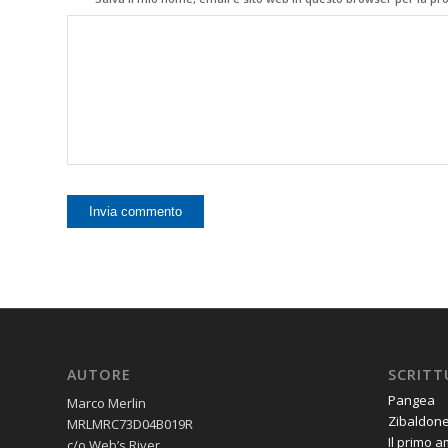
AUTORE
SCRITT
Pangea
Marco Merlin
Zibaldon
MRLMRC73D04B019R
Il primo 
c/o Web’s River