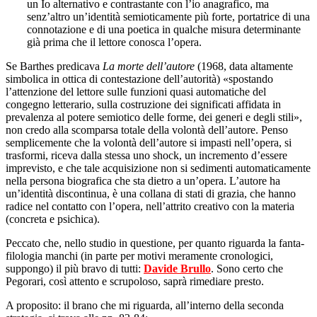
un Io alternativo e contrastante con l’io anagrafico, ma
senz’altro un’identità semioticamente più forte, portatrice di una
connotazione e di una poetica in qualche misura determinante
già prima che il lettore conosca l’opera.
Se Barthes predicava
La morte dell’autore
(1968, data altamente
simbolica in ottica di contestazione dell’autorità) «spostando
l’attenzione del lettore sulle funzioni quasi automatiche del
congegno letterario, sulla costruzione dei significati affidata in
prevalenza al potere semiotico delle forme, dei generi e degli stili»,
non credo alla scomparsa totale della volontà dell’autore. Penso
semplicemente che la volontà dell’autore si impasti nell’opera, si
trasformi, riceva dalla stessa uno shock, un incremento d’essere
imprevisto, e che tale acquisizione non si sedimenti automaticamente
nella persona biografica che sta dietro a un’opera. L’autore ha
un’identità discontinua, è una collana di stati di grazia, che hanno
radice nel contatto con l’opera, nell’attrito creativo con la materia
(concreta e psichica).
Peccato che, nello studio in questione, per quanto riguarda la fanta-
filologia manchi (in parte per motivi meramente cronologici,
suppongo) il più bravo di tutti:
Davide Brullo
. Sono certo che
Pegorari, così attento e scrupoloso, saprà rimediare presto.
A proposito: il brano che mi riguarda, all’interno della seconda