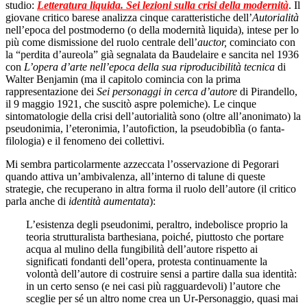
studio:
Letteratura liquida. Sei lezioni sulla crisi della modernità
. Il
giovane critico barese analizza cinque caratteristiche dell’
Autorialità
nell’epoca del postmoderno (o della modernità liquida), intese per lo
più come dismissione del ruolo centrale dell’
auctor,
cominciato con
la “perdita d’aureola” già segnalata da Baudelaire e sancita nel 1936
con
L’opera d’arte nell’epoca della sua riproducibilità tecnica
di
Walter Benjamin (ma il capitolo comincia con la prima
rappresentazione dei
Sei personaggi in cerca d’autore
di Pirandello,
il 9 maggio 1921, che suscitò aspre polemiche). Le cinque
sintomatologie della crisi dell’autorialità sono (oltre all’anonimato) la
pseudonimia, l’eteronimia, l’autofiction, la pseudobiblìa (o fanta-
filologia) e il fenomeno dei collettivi.
Mi sembra particolarmente azzeccata l’osservazione di Pegorari
quando attiva un’ambivalenza, all’interno di talune di queste
strategie, che recuperano in altra forma il ruolo dell’autore (il critico
parla anche di
identità aumentata
):
L’esistenza degli pseudonimi, peraltro, indebolisce proprio la
teoria strutturalista barthesiana, poiché, piuttosto che portare
acqua al mulino della fungibilità dell’autore rispetto ai
significati fondanti dell’opera, protesta continuamente la
volontà dell’autore di costruire sensi a partire dalla sua identità:
in un certo senso (e nei casi più ragguardevoli) l’autore che
sceglie per sé un altro nome crea un Ur-Personaggio, quasi mai