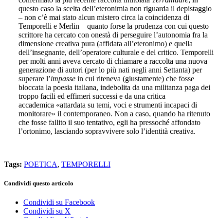
questo caso la scelta dell’eteronimia non riguarda il depistaggio
– non c’è mai stato alcun mistero circa la coincidenza di
Temporelli e Merlin – quanto forse la prudenza con cui questo
scrittore ha cercato con onestà di perseguire l’autonomia fra la
dimensione creativa pura (affidata all’eteronimo) e quella
dell’insegnante, dell’operatore culturale e del critico. Temporelli
per molti anni aveva cercato di chiamare a raccolta una nuova
generazione di autori (per lo più nati negli anni Settanta) per
superare l’
impasse
in cui riteneva (giustamente) che fosse
bloccata la poesia italiana, indebolita da una militanza paga dei
troppo facili ed effimeri successi e da una critica
accademica «attardata su temi, voci e strumenti incapaci di
monitorare» il contemporaneo. Non a caso, quando ha ritenuto
che fosse fallito il suo tentativo, egli ha pressoché affondato
l’ortonimo, lasciando sopravvivere solo l’identità creativa.
Tags:
POETICA
,
TEMPORELLI
Condividi questo articolo
Condividi su Facebook
Condividi su X