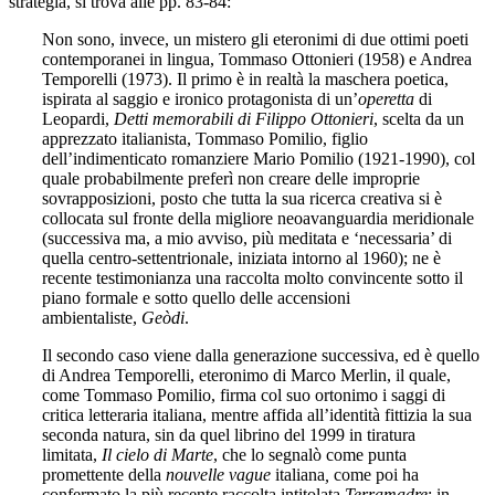
strategia, si trova alle pp. 83-84:
Non sono, invece, un mistero gli eteronimi di due ottimi poeti
contemporanei in lingua, Tommaso Ottonieri (1958) e Andrea
Temporelli (1973). Il primo è in realtà la maschera poetica,
ispirata al saggio e ironico protagonista di un’
operetta
di
Leopardi,
Detti memorabili di Filippo Ottonieri
, scelta da un
apprezzato italianista, Tommaso Pomilio, figlio
dell’indimenticato romanziere Mario Pomilio (1921-1990), col
quale probabilmente preferì non creare delle improprie
sovrapposizioni, posto che tutta la sua ricerca creativa si è
collocata sul fronte della migliore neoavanguardia meridionale
(successiva ma, a mio avviso, più meditata e ‘necessaria’ di
quella centro-settentrionale, iniziata intorno al 1960); ne è
recente testimonianza una raccolta molto convincente sotto il
piano formale e sotto quello delle accensioni
ambientaliste,
Geòdi
.
Il secondo caso viene dalla generazione successiva, ed è quello
di Andrea Temporelli, eteronimo di Marco Merlin, il quale,
come Tommaso Pomilio, firma col suo ortonimo i saggi di
critica letteraria italiana, mentre affida all’identità fittizia la sua
seconda natura, sin da quel librino del 1999 in tiratura
limitata,
Il cielo di Marte
, che lo segnalò come punta
promettente della
nouvelle vague
italiana
,
come poi ha
confermato la più recente raccolta intitolata
Terramadre
; in