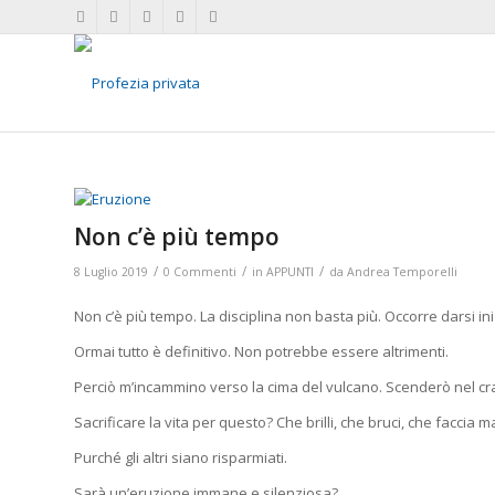
Non c’è più tempo
/
/
/
8 Luglio 2019
0 Commenti
in
APPUNTI
da
Andrea Temporelli
Non c’è più tempo. La disciplina non basta più. Occorre darsi ini
Ormai tutto è definitivo. Non potrebbe essere altrimenti.
Perciò m’incammino verso la cima del vulcano. Scenderò nel cra
Sacrificare la vita per questo? Che brilli, che bruci, che faccia m
Purché gli altri siano risparmiati.
Sarà un’eruzione immane e silenziosa?