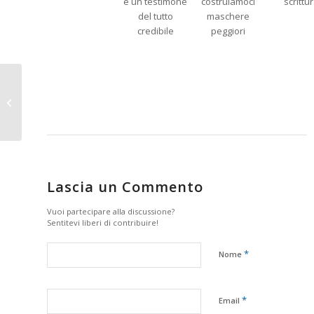
Sull’idea dell’Europa
interiore (di Massimo
Morasso)
Lascia un Commento
Vuoi partecipare alla discussione?
Sentitevi liberi di contribuire!
*
Nome
*
Email