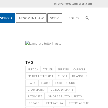
info@andreatemporelli.com
SCUOLA
ARGOMENTI A-Z
SCRIVI
POLICY
TAG
ANEDDA
ATELIER
BUFFONI
CAPRONI
CRITICA LETTERARIA
CUCCHI
DE ANGELIS
DIARIO
ESORDI
FIORI
GIUDICI
GRAMMATICA
IL CIELO DI MARTE
INTERVISTE
L'AMORE E TUTTO IL RESTO
LEOPARDI
LETTERATURA
LETTERE APERTE