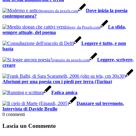
Dove inizia la poesia
gratuito da pexels.com
contemporanea?
La sfida,
libero, da Pexels.com
sempre attuale, del poema
Leggere è tutto, e non
basta
Leggere, scrivere,
gratuito da pexels.com
creare
Aforismi per una poesia con i piedi per terra (Turina)
Fatica amica
Danzare sul terremoto.
Intervista di Davide Brullo
0
commenti
Lascia un Commento