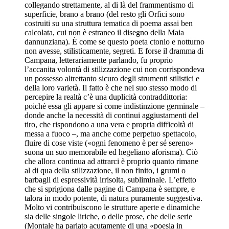
collegando strettamente, al di là del frammentismo di
superficie, brano a brano (del resto gli Orfici sono
costruiti su una struttura tematica di poema assai ben
calcolata, cui non è estraneo il disegno della Maia
dannunziana). È come se questo poeta ctonio e notturno
non avesse, stilisticamente, segreti. E forse il dramma di
Campana, letterariamente parlando, fu proprio
l’accanita volontà di stilizzazione cui non corrispondeva
un possesso altrettanto sicuro degli strumenti stilistici e
della loro varietà. Il fatto è che nel suo stesso modo di
percepire la realtà c’è una duplicità contraddittoria:
poiché essa gli appare sì come indistinzione germinale –
donde anche la necessità di continui aggiustamenti del
tiro, che rispondono a una vera e propria difficoltà di
messa a fuoco –, ma anche come perpetuo spettacolo,
fluire di cose viste («ogni fenomeno è per sé sereno»
suona un suo memorabile ed hegeliano aforisma). Ciò
che allora continua ad attrarci è proprio quanto rimane
al di qua della stilizzazione, il non finito, i grumi o
barbagli di espressività irrisolta, subliminale. L’effetto
che si sprigiona dalle pagine di Campana è sempre, e
talora in modo potente, di natura puramente suggestiva.
Molto vi contribuiscono le strutture aperte e dinamiche
sia delle singole liriche, o delle prose, che delle serie
(Montale ha parlato acutamente di una «poesia in