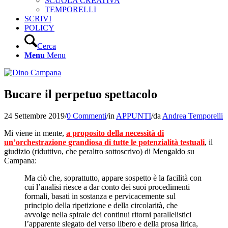
SCUOLA CREATIVA
TEMPORELLI
SCRIVI
POLICY
Cerca
Menu
Menu
Bucare il perpetuo spettacolo
24 Settembre 2019
/
0 Commenti
/
in
APPUNTI
/
da
Andrea Temporelli
Mi viene in mente,
a proposito della necessità di
un’orchestrazione grandiosa di tutte le potenzialità testuali
, il
giudizio (riduttivo, che peraltro sottoscrivo) di Mengaldo su
Campana:
Ma ciò che, soprattutto, appare sospetto è la facilità con
cui l’analisi riesce a dar conto dei suoi procedimenti
formali, basati in sostanza e pervicacemente sul
principio della ripetizione e della circolarità, che
avvolge nella spirale dei continui ritorni parallelistici
l’apparente slegato del verso libero e della prosa lirica,