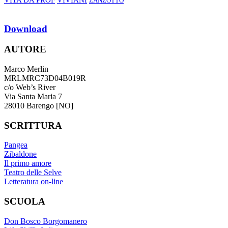
ZANZOTTO
Download
AUTORE
Marco Merlin
MRLMRC73D04B019R
c/o Web’s River
Via Santa Maria 7
28010 Barengo [NO]
SCRITTURA
Pangea
Zibaldone
Il primo amore
Teatro delle Selve
Letteratura on-line
SCUOLA
Don Bosco Borgomanero