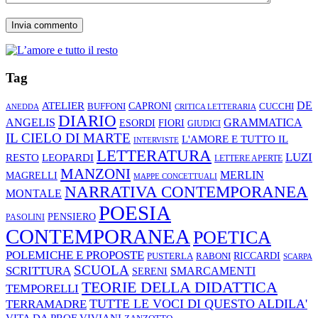
Tag
ATELIER
DE
CAPRONI
CUCCHI
BUFFONI
ANEDDA
CRITICA LETTERARIA
DIARIO
ANGELIS
GRAMMATICA
ESORDI
FIORI
GIUDICI
IL CIELO DI MARTE
L'AMORE E TUTTO IL
INTERVISTE
LETTERATURA
LUZI
RESTO
LEOPARDI
LETTERE APERTE
MANZONI
MERLIN
MAGRELLI
MAPPE CONCETTUALI
NARRATIVA CONTEMPORANEA
MONTALE
POESIA
PENSIERO
PASOLINI
CONTEMPORANEA
POETICA
POLEMICHE E PROPOSTE
RABONI
RICCARDI
PUSTERLA
SCARPA
SCUOLA
SCRITTURA
SMARCAMENTI
SERENI
TEORIE DELLA DIDATTICA
TEMPORELLI
TUTTE LE VOCI DI QUESTO ALDILA'
TERRAMADRE
VIVIANI
VITA DA PROF