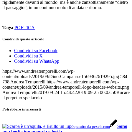
rigidamente davanti al mondo, ma è anche zanzottianamente “dietro
il paesaggio”, in un continuo moto di andata e ritorno.
Tags:
POETICA
Condividi questo articolo
Condividi su Facebook
Condividi su X
Condividi su WhatsApp
https://www.andreatemporelli.com/wp-
content/uploads/2019/09/Dino-Campana-e1569362619295.jpg
584
798
Andrea Temporelli
https://www.andreatemporelli.com/wp-
content/uploads/2015/09/andrea-temporelli-logo-header-website.png
Andrea Temporelli
2019-09-24 15:44:42
2019-09-25 00:03:50
Bucare
il perpetuo spettacolo
Potrebbero interessarti
Sono
gratuito da pexels.com
una bestia innamorata e ferita