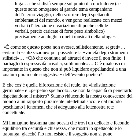
fuga… che si disfà sempre sul punto di concludere»): e
queste sono omogenee al grande tema campaniano
dell’eterno viaggio, dello scorrere degli spettacoli
emblematici del mondo, e vengono realizzate con mezzi
verbali (l’iterazione e variazione di poche cellule
verbali, perciò caricate di forte peso simbolico)
precisamente analoghi a quelli musicali della «fuga».
«È come se questo poeta non avesse, stilisticamente, segreti»…
evitare la «stilizzazione» per possedere la «varietà degli strumenti
stilistici»… «Ciò che continua ad attrarci è invece il non finito, i
barbagli di espressività irrisolta, subliminale»… C’è qualcosa di
importante in questo che non si può liquidare appellandosi a una
«natura puramente suggestiva» dell’evento poetico?
E che cos’è quella biforcazione del reale, tra «indistinzione
germinale» e «perpetuo spettacolo», se non la capacità di penetrarlo
rispettandone il mistero? Stiamo riducendo la nostra conoscenza del
mondo a un rapporto puramente intellettualistico: e dal mondo
peschiamo i fenomeni che si adeguano alla lettenostra rete
concettuale.
Mi immagino insomma una poesia che trovi un delicato e fecondo
equilibrio tra oscurità e chiarezza, che mostri lo spettacolo e lo
trapunga, giacché l’io non esiste e il soggetto non si pone