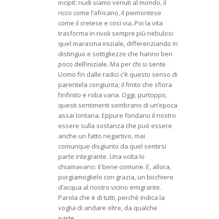
incipit: nudi siamo venuti al mondo, il
ricco come l’africano, il piemontese
come il cretese e così via..Poi la vita
trasforma in rivoli sempre più nebulosi
quel marasma iniziale, differenziando in
distinguo e sottigliezze che hanno ben
poco dell’iniziale. Ma per chi si sente
Uomo fin dalle radici c’è questo senso di
parentela congiunta; il finito che sfiora
l’infinito e roba varia. Oggi, purtoppo,
questi sentimenti sembrano di un’epoca
assai lontana. Eppure fondano il nostro
essere sulla sostanza che può essere
anche un fatto negartivo, mai
comunque disgiunto da quel sentirsi
parte integrante. Una volta lo
chiamavano: il bene comune. E, allora,
porgiamoglielo con grazia, un bicchiere
d’acqua al nostro vicino emigrante.
Parola che è di tutti, perchè indica la
voglia di andare oltre, da qualche
parte…