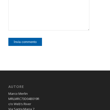
AUTORE
Marco Merlin
MRLMRC73D04B019R
c/o Web’s River
Via Santa Maria 7