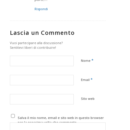
Rispondi
Lascia un Commento
Vuoi partecipare alla discussione?
Sentitevi liberi di contribuire!
*
Nome
*
Email
Sito web
Salva il mio nome, email e sito web in questo browser
per la prossima volta che commento.