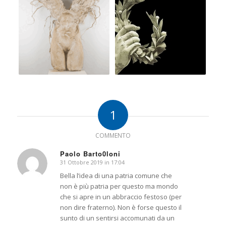
1
COMMENTO
Paolo Barto0loni
31 Ottobre 2019 in 17:04
dice:
Bella l’idea di una patria comune che
non è più patria per questo ma mondo
che si apre in un abbraccio festoso (per
non dire fraterno). Non è forse questo il
sunto di un sentirsi accomunati da un