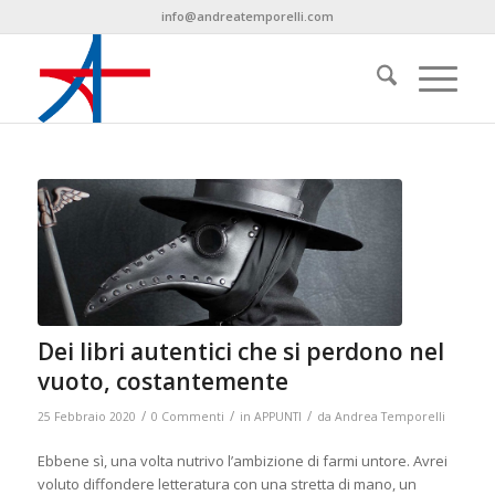
info@andreatemporelli.com
Dei libri autentici che si perdono nel
vuoto, costantemente
/
/
/
25 Febbraio 2020
0 Commenti
in
APPUNTI
da
Andrea Temporelli
Ebbene sì, una volta nutrivo l’ambizione di farmi untore. Avrei
voluto diffondere letteratura con una stretta di mano, un