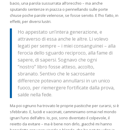
bacio, una parola sussurrata all’orecchio – ma anche
sputando sentenze in piazza o pennellando sulle porte
chiuse poche parole velenose, se fosse servito. E l’ho fatto, in
effetti, per diversi lustri.
Ho appestato un’intera generazione, e
attraverso di essa anche le altre. Li volevo
legati per sempre – i miei consanguinei – alla
ferocia dello sguardo reciproco, alla fame di
sapere, di sapersi. Sognavo che ogni
“nostro” libro fosse atteso, accolto,
sbranato. Sentivo che le sacrosante
differenze potevano annullarsi in un unico
fuoco, per riemergere fortificate dalla prova,
salde nella fede.
Ma poi ognuno ha trovato le proprie pasticche per curarsi, si è
sfebbrato. E, lucidi e vaccinati, camminiamo ormai nel mondo
ignari l’uno dell’altro. Io, poi, sono diventato il colpevole, il
reietto da evitare – ma è bene non dirlo, giacché mi hanno