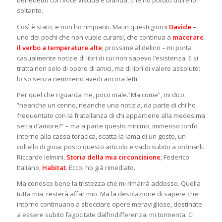
benedetto con voce viscida e blanda, che ho potuto udire io
soltanto.
Così è stato, e non ho rimpianti. Ma in questi giorni
Davide
–
uno dei pochi che non vuole curarsi, che continua a
macerare
il verbo a temperature alte
, prossime al delirio – mi porta
casualmente notizie di libri di cui non sapevo l’esistenza. E si
tratta non solo di opere di amici, ma di libri di valore assoluto:
lo so senza nemmeno averli ancora letti.
Per quel che riguarda me, poco male.”Ma come”, mi dico,
“neanche un cenno, neanche una notizia, da parte di chi ho
frequentato con la fratellanza di chi appartiene alla medesima
setta d’amore?” – ma a parte questo minimo, immenso tonfo
interno alla cassa toracica, scatta la lama di un gesto, un
coltello di gioia: posto questo articolo e vado subito a ordinarli.
Riccardo Ielmini,
Storia della mia circoncisione
; Federico
Italiano,
Habitat
. Ecco, ho già rimediato.
Ma conosco bene la tristezza che mi rimarrà addosso. Quella
tutta mia, resterà affar mio. Ma la desolazione di sapere che
intorno continuano a sbocciare opere meravigliose, destinate
a essere subito fagocitate dall’indifferenza, mi tormenta. Ci