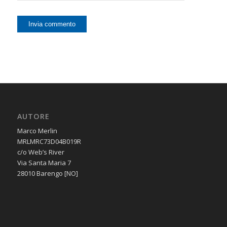
AUTORE
Marco Merlin
MRLMRC73D04B019R
c/o Web’s River
Via Santa Maria 7
28010 Barengo [NO]