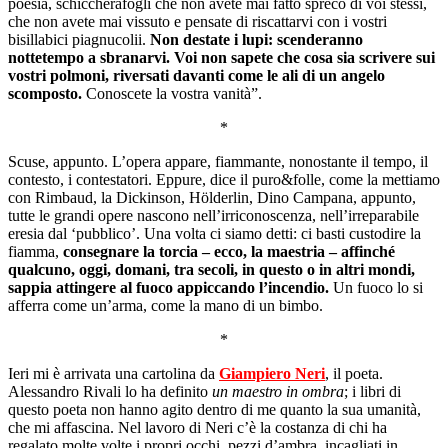
poesia, schiccherafogli che non avete mai fatto spreco di voi stessi,
che non avete mai vissuto e pensate di riscattarvi con i vostri
bisillabici piagnucolii.
Non destate i lupi: scenderanno
nottetempo a sbranarvi. Voi non sapete che cosa sia scrivere sui
vostri polmoni, riversati davanti come le ali di un angelo
scomposto.
Conoscete la vostra vanità”.
*
Scuse, appunto. L’opera appare, fiammante, nonostante il tempo, il
contesto, i contestatori. Eppure, dice il puro&folle, come la mettiamo
con Rimbaud, la Dickinson, Hölderlin, Dino Campana, appunto,
tutte le grandi opere nascono nell’irriconoscenza, nell’irreparabile
eresia dal ‘pubblico’. Una volta ci siamo detti: ci basti custodire la
fiamma,
consegnare la torcia – ecco, la maestria – affinché
qualcuno, oggi, domani, tra secoli, in questo o in altri mondi,
sappia attingere al fuoco appiccando l’incendio.
Un fuoco lo si
afferra come un’arma, come la mano di un bimbo.
*
Ieri mi è arrivata una cartolina da
Giampiero Neri
, il poeta.
Alessandro Rivali lo ha definito
un maestro in ombra
; i libri di
questo poeta non hanno agito dentro di me quanto la sua umanità,
che mi affascina. Nel lavoro di Neri c’è la costanza di chi ha
regalato molte volte i propri occhi, pezzi d’ambra, incagliati in