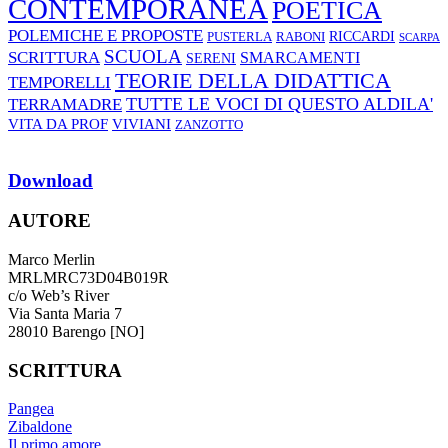
CONTEMPORANEA
POETICA
POLEMICHE E PROPOSTE
RABONI
RICCARDI
PUSTERLA
SCARPA
SCUOLA
SCRITTURA
SMARCAMENTI
SERENI
TEORIE DELLA DIDATTICA
TEMPORELLI
TUTTE LE VOCI DI QUESTO ALDILA'
TERRAMADRE
VIVIANI
VITA DA PROF
ZANZOTTO
Download
AUTORE
Marco Merlin
MRLMRC73D04B019R
c/o Web’s River
Via Santa Maria 7
28010 Barengo [NO]
SCRITTURA
Pangea
Zibaldone
Il primo amore