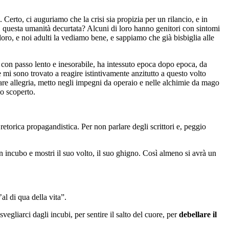
Certo, ci auguriamo che la crisi sia propizia per un rilancio, e in
à, questa umanità decurtata? Alcuni di loro hanno genitori con sintomi
 loro, e noi adulti la vediamo bene, e sappiamo che già bisbiglia alle
 con passo lento e inesorabile, ha intessuto epoca dopo epoca, da
 mi sono trovato a reagire istintivamente anzitutto a questo volto
re allegria, metto negli impegni da operaio e nelle alchimie da mago
lo scoperto.
 retorica propagandistica. Per non parlare degli scrittori e, peggio
un incubo e mostri il suo volto, il suo ghigno. Così almeno si avrà un
l di qua della vita”.
svegliarci dagli incubi, per sentire il salto del cuore, per
debellare il