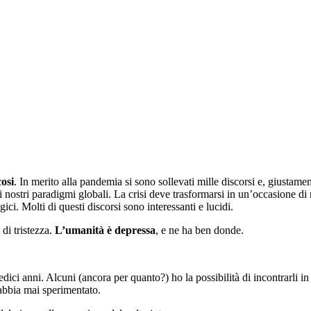
cosi
. In merito alla pandemia si sono sollevati mille discorsi e, giustament
ai nostri paradigmi globali. La crisi deve trasformarsi in un’occasione di
ci. Molti di questi discorsi sono interessanti e lucidi.
di tristezza.
L’umanità è depressa
, e ne ha ben donde.
redici anni. Alcuni (ancora per quanto?) ho la possibilità di incontrarli in 
 abbia mai sperimentato.