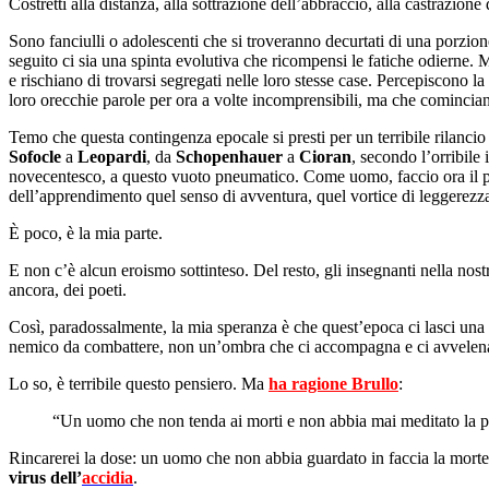
Costretti alla distanza, alla sottrazione dell’abbraccio, alla castrazione
Sono fanciulli o adolescenti che si troveranno decurtati di una porzion
seguito ci sia una spinta evolutiva che ricompensi le fatiche odierne. 
e rischiano di trovarsi segregati nelle loro stesse case. Percepiscono l
loro orecchie parole per ora a volte incomprensibili, ma che comincian
Temo che questa contingenza epocale si presti per un terribile rilanci
Sofocle
a
Leopardi
, da
Schopenhauer
a
Cioran
, secondo l’orribile
novecentesco, a questo vuoto pneumatico. Come uomo, faccio ora il poc
dell’apprendimento quel senso di avventura, quel vortice di leggerezza 
È poco, è la mia parte.
E non c’è alcun eroismo sottinteso. Del resto, gli insegnanti nella nostr
ancora, dei poeti.
Così, paradossalmente, la mia speranza è che quest’epoca ci lasci una ci
nemico da combattere, non un’ombra che ci accompagna e ci avvele
Lo so, è terribile questo pensiero. Ma
ha ragione Brullo
:
“Un uomo che non tenda ai morti e non abbia mai meditato la pro
Rincarerei la dose: un uomo che non abbia guardato in faccia la mort
virus dell’
accidia
.