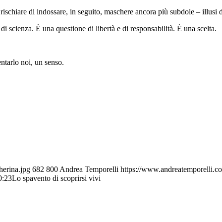
ischiare di indossare, in seguito, maschere ancora più subdole – illusi di
i scienza. È una questione di libertà e di responsabilità. È una scelta.
ntarlo noi, un senso.
herina.jpg
682
800
Andrea Temporelli
https://www.andreatemporelli.c
0:23
Lo spavento di scoprirsi vivi