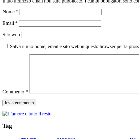
Il tuo indirizzo email non sarà pubblicato.
I campi obbligatori sono co
Nome
*
Email
*
Sito web
Salva il mio nome, email e sito web in questo browser per la pro
Commento
*
Tag