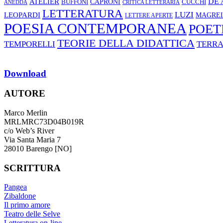
ATELIER
DE 
CAPRONI
CUCCHI
BUFFONI
ANEDDA
CRITICA LETTERARIA
LETTERATURA
LUZI
LEOPARDI
MAGREL
LETTERE APERTE
POESIA CONTEMPORANEA
POET
TEORIE DELLA DIDATTICA
TEMPORELLI
TERR
Download
AUTORE
Marco Merlin
MRLMRC73D04B019R
c/o Web’s River
Via Santa Maria 7
28010 Barengo [NO]
SCRITTURA
Pangea
Zibaldone
Il primo amore
Teatro delle Selve
Letteratura on-line