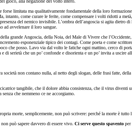
 del gioco, alla negazione del volto intero.
e forse limitata ma qualitativamente fondamentale della loro formazione. 
Ma, intanto, come curare le ferite, come compensare i volti ridotti a met
a presenza del nemico invisibile. L’ombra dell’angoscia si agita dietro di
o ad avvelenare il loro sangue.
o della grande Angoscia, della Noia, del Male di Vivere che l’Occidente,
 incremento esponenziale tipico dei contagi. Come poeta e come scrittore
o che posso. Lavo via dal volto le fatiche ogni mattino, cerco di porta
e di serietà che un po’ confonde e disorienta e un po’ invita a uscire al
a società non contano nulla, al netto degli slogan, delle frasi fatte, della
catrice tangibile, che il dolore abbia consistenza, che il virus diventi 
na senza che nemmeno ce ne accorgiamo.
pria morte, semplicemente, non può scrivere: perché la morte è tutto l’a
e non può sapere davvero di essere vivo.
Ci serve questo spavento
per 