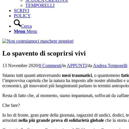
SCUOLA CREATIVA
TEMPORELLI
SCRIVI
POLICY
Cerca
Menu
Menu
Lo spavento di scoprirsi vivi
13 Novembre 2020
/
0 Commenti
/
in
APPUNTI
/
da
Andrea Temporelli
Stiamo tutti quanti attraversando
mesi traumatici
, o quantomeno
fati
l’improvvisa capriola che la natura ha imposto alle nostre abitudini e 
economici, gli innovatori più lungimiranti parlano in termini antropologi
Resta di fatto che, al momento, siamo impantanati, soffocati da zaffate 
Che fare?
Io ho di fronte, gran parte della giornata, ragazzini di undici, dodici, t
arruolati
nella più grande prova di solidarietà globale
che la storia