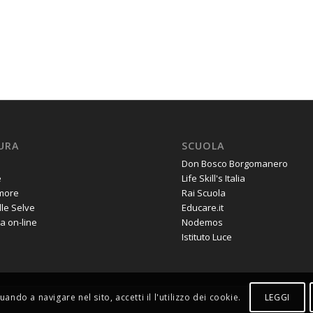
URA
SCUOLA
Don Bosco Borgomanero
e
Life Skill's Italia
amore
Rai Scuola
lle Selve
Educare.it
a on-line
Nodemos
Istituto Luce
LEGGI
uando a navigare nel sito, accetti il l'utilizzo dei cookie.