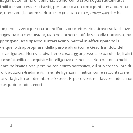
magari sotto forma di demenza senile, come si persegue l’autenticità?
i miti possono essere riscritti, per questo a un certo punto un apparente
e, rinnovata, la potenza di un mito (in quanto tale,
universale
) che ha
iungono, ovvero per entrare nell’orizzonte letterario attraverso la chiave
originaria ma conquistata, Marchesini non si affida solo alla narrativa, ma
trappongono, anzi spesso si intersecano, perché in effetti ripetono la
pre quello di appropriarsi della parola altrui (come Gesù fra i dotti del
 li trasfigurava. Non si capiva bene cosa aggiungesse alle parole degli altri,
nconfutabili»), di acquisire l’intelligenza del nemico. Non per nulla molti
are nell’imitazione, persino con spirito sarcastico, e il suo stesso libro di
e di traduzioni-tradimenti. Tale intelligenza mimetica, come raccontato nel
rsi dagli altri per diventare sé stessi. E, per diventare davvero adulti, no
ette: padri, madri, amori.