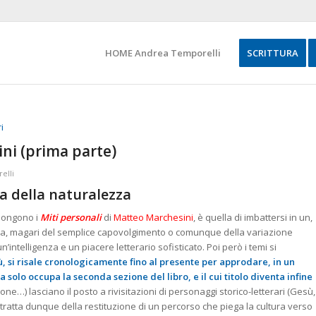
HOME Andrea Temporelli
SCRITTURA
ini (prima parte)
elli
a della naturalezza
mpongono i
Miti personali
di
Matteo Marchesini
, è quella di imbattersi in un,
esa, magari del semplice capovolgimento o comunque della variazione
’intelligenza e un piacere letterario sofisticato. Poi però i temi si
iù, si risale cronologicamente fino al presente per approdare, in un
a solo occupa la seconda sezione del libro, e il cui titolo diventa infine
Atteone…) lasciano il posto a rivisitazioni di personaggi storico-letterari (Gesù,
tratta dunque della restituzione di un percorso che piega la cultura verso