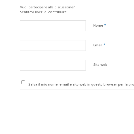
Vuoi partecipare alla discussione?
Sentitevi liberi di contribuire!
*
Nome
*
Email
Sito web
Salva il mio nome, email e sito web in questo browser per la p