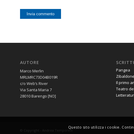
AUTORE
SCRITT
Pangea
Marco Merlin
Zibaldon
MRLMRC73D04B019R
Il primo 
c/o Web’s River
Teatro de
Via Santa Maria 7
Letteratur
28010 Barengo [NO]
Questo sito utilizza i cookie. Contin
© Copyright - Andrea Temporelli