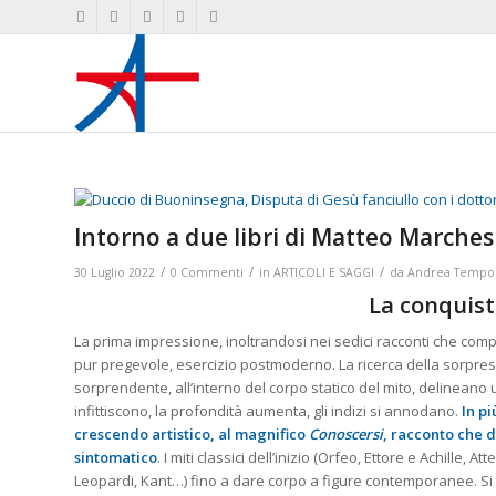
Intorno a due libri di Matteo Marches
/
/
/
30 Luglio 2022
0 Commenti
in
ARTICOLI E SAGGI
da
Andrea Tempor
La conquist
La prima impressione, inoltrandosi nei sedici racconti che co
pur pregevole, esercizio postmoderno. La ricerca della sorpr
sorprendente, all’interno del corpo statico del mito, delineano un
infittiscono, la profondità aumenta, gli indizi si annodano.
In p
crescendo artistico, al magnifico
Conoscersi
, racconto che d
sintomatico
. I miti classici dell’inizio (Orfeo, Ettore e Achille, 
Leopardi, Kant…) fino a dare corpo a figure contemporanee. Si 