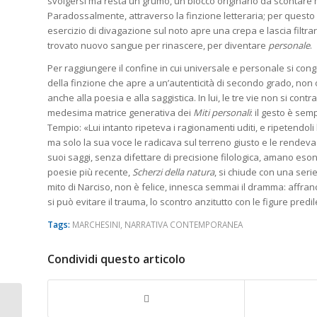
svolgersi ma resta un grumo, un blocco originario da scontare 
Paradossalmente, attraverso la finzione letteraria; per questo 
esercizio di divagazione sul noto apre una crepa e lascia filtrar
trovato nuovo sangue per rinascere, per diventare
personale
.
Per raggiungere il confine in cui universale e personale si cong
della finzione che apre a un’autenticità di secondo grado, non 
anche alla poesia e alla saggistica. In lui, le tre vie non si con
medesima matrice generativa dei
Miti personali
: il gesto è sem
Tempio: «Lui intanto ripeteva i ragionamenti uditi, e ripetendoli
ma solo la sua voce le radicava sul terreno giusto e le rendeva i
suoi saggi, senza difettare di precisione filologica, amano esond
poesie più recente,
Scherzi della natura
, si chiude con una seri
mito di Narciso, non è felice, innesca semmai il dramma: affranca
si può evitare il trauma, lo scontro anzitutto con le figure predil
Tags:
MARCHESINI
,
NARRATIVA CONTEMPORANEA
Condividi questo articolo