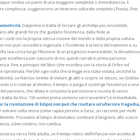
seppur vestita coi panni di una maggiore semplicità o immediatezza. E
iero complessa, suggeriscono un itinerario culturale completo (
Poesia, Fine
autenticità
. Dapprima si tratta di forzare gli archetipi più consolidati,
trarsi alle grandi forze che guidano l’esistenza, dalla fede ai
are i conti con la propria stessa visione del mondo e della propria cultura.
 non può concedersi ingenuità. L’Occidente è la terra del tramonto e su
ella sua corsa lungo l’illusione di un progresso inarrestabile, la decadenza
i per eccellenza per ciascuno di noi, quindi narrati in prima persona
za. Fine e principio del libro (che esordiva con la storia di Orfeo ed
 è ripristinata. Perché ogni volta che la legge era stata violata, anziché la
 divinità, se Narciso smette di imitare gli altri e scopre sé stesso, se Giobbe
o ci si sottrae al destino, il tempo si piega e costringe l’esistenza a una
a del pensiero, che dilata e consuma la percezione e svuota di senso
 tratta da Vico: “Gli uomini prima sentono senz’avvertire”) è irrimediabile.
 la rivisitazione di Edipo) non può che risultare un’ulteriore tragedia,
er entrare nella storia (come capita persino a Gesù, un racconto per molti
dimento. Possiamo al lampo drammatico sostituire il languore, allo scacco
tanza, a ben vedere, non cambia.
cenza verso l’età adulta, se il tempo mitico dell’infanzia non accetta di