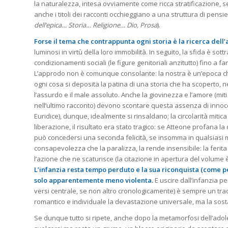
la naturalezza, intesa ovviamente come ricca stratificazione, 
anche i titoli dei racconti occhieggiano a una struttura di pens
dell’epica… Storia… Religione… Dio, Prosa
).
Forse il tema che contrappunta ogni storia è la ricerca dell’
luminosi in virtù della loro immobilità. In seguito, la sfida è sot
condizionamenti sociali (le figure genitoriali anzitutto) fino a f
L’approdo non è comunque consolante: la nostra è un’epoca che
ogni cosa si deposita la patina di una storia che ha scoperto, n
l’assurdo e il male assoluto. Anche la giovinezza e l’amore (mit
nell’ultimo racconto) devono scontare questa assenza di innocen
Euridice), dunque, idealmente si rinsaldano; la circolarità mitica
liberazione, il risultato era stato tragico: se Atteone profana la
può concedersi una seconda felicità, se insomma in qualsiasi mod
consapevolezza che la paralizza, la rende insensibile: la ferit
l’azione che ne scaturisce (la citazione in apertura del volume è
L’infanzia resta tempo perduto e la sua riconquista (come per
solo apparentemente meno violenta.
E uscire dall’infanzia p
versi centrale, se non altro cronologicamente) è sempre un tra
romantico e individuale la devastazione universale, ma la sos
Se dunque tutto si ripete, anche dopo la metamorfosi dell’adoles