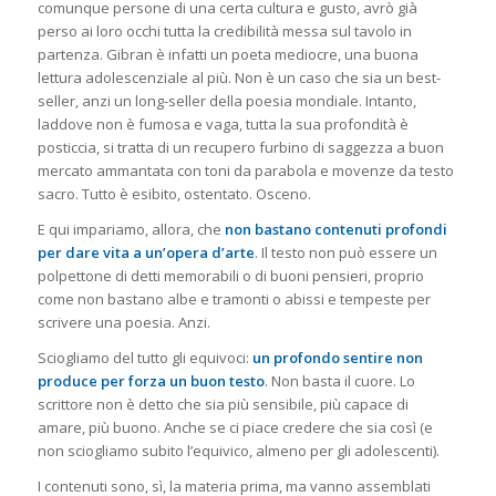
comunque persone di una certa cultura e gusto, avrò già
perso ai loro occhi tutta la credibilità messa sul tavolo in
partenza. Gibran è infatti un poeta mediocre, una buona
lettura adolescenziale al più. Non è un caso che sia un best-
seller, anzi un long-seller della poesia mondiale. Intanto,
laddove non è fumosa e vaga, tutta la sua profondità è
posticcia, si tratta di un recupero furbino di saggezza a buon
mercato ammantata con toni da parabola e movenze da testo
sacro. Tutto è esibito, ostentato. Osceno.
E qui impariamo, allora, che
non bastano contenuti profondi
per dare vita a un’opera d’arte
. Il testo non può essere un
polpettone di detti memorabili o di buoni pensieri, proprio
come non bastano albe e tramonti o abissi e tempeste per
scrivere una poesia. Anzi.
Sciogliamo del tutto gli equivoci:
un profondo sentire non
produce per forza un buon testo
. Non basta il cuore. Lo
scrittore non è detto che sia più sensibile, più capace di
amare, più buono. Anche se ci piace credere che sia così (e
non sciogliamo subito l’equivico, almeno per gli adolescenti).
I contenuti sono, sì, la materia prima, ma vanno assemblati