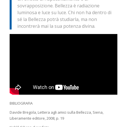
sovrapposizione. Bellezza è radiazione
luminosa e luce su luce. Chi non ha dentro di
sé la Bellezza potrà studiarla, ma non
incontrerà mai la sua potenza divina.
BIBLIOGRAFIA
Davide Bregola,
Lettera agli amici sulla Bellezza
, Siena,
Liberamente editore, 2008, p. 19