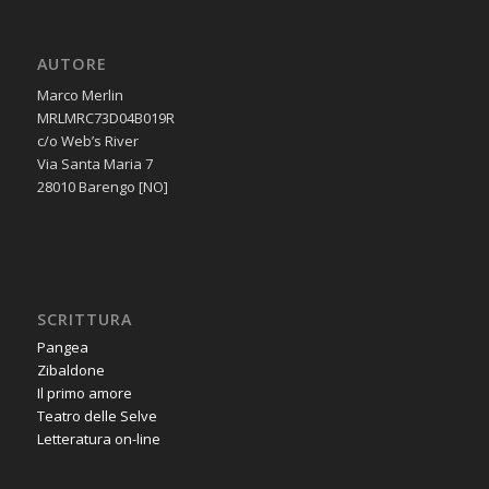
AUTORE
Marco Merlin
MRLMRC73D04B019R
c/o Web’s River
Via Santa Maria 7
28010 Barengo [NO]
SCRITTURA
Pangea
Zibaldone
Il primo amore
Teatro delle Selve
Letteratura on-line