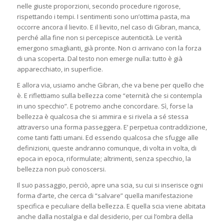
nelle giuste proporzioni, secondo procedure rigorose,
rispettando i tempi. I sentimenti sono un’ottima pasta, ma
occorre ancora il lievito. E il lievito, nel caso di Gibran, manca,
perché alla fine non si percepisce autenticità. Le verità
emergono smaglianti, già pronte. Non ci arrivano con la forza
di una scoperta. Dal testo non emerge nulla: tutto è già
apparecchiato, in superficie.
E allora via, usiamo anche Gibran, che va bene per quello che
è. E riflettiamo sulla bellezza come “eternità che si contempla
in uno specchio”. E potremo anche concordare. Sì, forse la
bellezza è qualcosa che si ammira e si rivela a sé stessa
attraverso una forma passeggera. E’ perpetua contraddizione,
come tanti fatti umani. Ed essendo qualcosa che sfugge alle
definizioni, queste andranno comunque, di volta in volta, di
epoca in epoca, riformulate; altrimenti, senza specchio, la
bellezza non può conoscersi.
Il suo passaggio, perciò, apre una scia, su cui si inserisce ogni
forma d’arte, che cerca di “salvare” quella manifestazione
specifica e peculiare della bellezza. E quella scia viene abitata
anche dalla nostalgia e dal desiderio, per cui l’ombra della