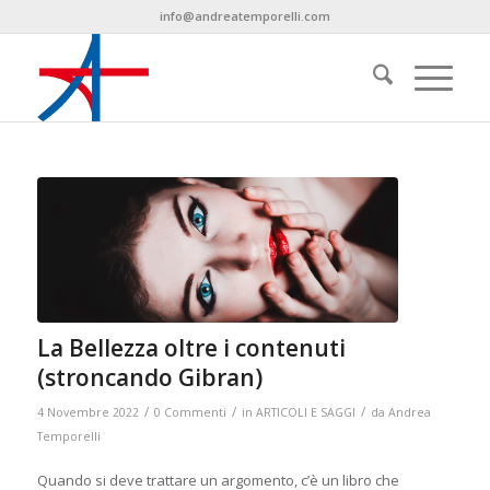
info@andreatemporelli.com
La Bellezza oltre i contenuti
(stroncando Gibran)
/
/
/
4 Novembre 2022
0 Commenti
in
ARTICOLI E SAGGI
da
Andrea
Temporelli
Quando si deve trattare un argomento, c’è un libro che