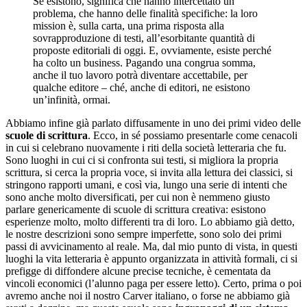
Se esistono, significa che hanno intercettato un
problema, che hanno delle finalità specifiche: la loro
mission è, sulla carta, una prima risposta alla
sovrapproduzione di testi, all’esorbitante quantità di
proposte editoriali di oggi. E, ovviamente, esiste perché
ha colto un business. Pagando una congrua somma,
anche il tuo lavoro potrà diventare accettabile, per
qualche editore – ché, anche di editori, ne esistono
un’infinità, ormai.
Abbiamo infine già parlato diffusamente in uno dei primi video delle
scuole di scrittura
. Ecco, in sé possiamo presentarle come cenacoli
in cui si celebrano nuovamente i riti della società letteraria che fu.
Sono luoghi in cui ci si confronta sui testi, si migliora la propria
scrittura, si cerca la propria voce, si invita alla lettura dei classici, si
stringono rapporti umani, e così via, lungo una serie di intenti che
sono anche molto diversificati, per cui non è nemmeno giusto
parlare genericamente di scuole di scrittura creativa: esistono
esperienze molto, molto differenti tra di loro. Lo abbiamo già detto,
le nostre descrizioni sono sempre imperfette, sono solo dei primi
passi di avvicinamento al reale. Ma, dal mio punto di vista, in questi
luoghi la vita letteraria è appunto organizzata in attività formali, ci si
prefigge di diffondere alcune precise tecniche, è cementata da
vincoli economici (l’alunno paga per essere letto). Certo, prima o poi
avremo anche noi il nostro Carver italiano, o forse ne abbiamo già