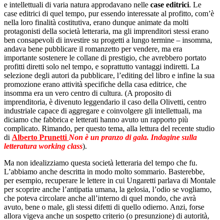
e intellettuali di varia natura approdavano nelle
case editrici
. Le
case editrici di quel tempo, pur essendo interessate al profitto, com’è
nella loro finalità costitutiva, erano dunque animate da molti
protagonisti della società letteraria, ma gli imprenditori stessi erano
ben consapevoli di investire su progetti a lungo termine – insomma,
andava bene pubblicare il romanzetto per vendere, ma era
importante sostenere le collane di prestigio, che avrebbero portato
profitti diretti solo nel tempo, e soprattutto vantaggi indiretti. La
selezione degli autori da pubblicare, l’editing del libro e infine la sua
promozione erano attività specifiche della casa editrice, che
insomma era un vero centro di cultura. (A proposito di
imprenditoria, è divenuto leggendario il caso della Olivetti, centro
industriale capace di aggregare e coinvolgere gli intellettuali, ma
diciamo che fabbrica e letterati hanno avuto un rapporto più
complicato. Rimando, per questo tema, alla lettura del recente studio
di
Alberto Prunetti
Non è un pranzo di gala. Indagine sulla
letteratura working class
).
Ma non idealizziamo questa società letteraria del tempo che fu.
L’abbiamo anche descritta in modo molto sommario. Basterebbe,
per esempio, recuperare le lettere in cui Ungaretti parlava di Montale
per scoprire anche l’antipatia umana, la gelosia, l’odio se vogliamo,
che poteva circolare anche all’interno di quel mondo, che avrà
avuto, bene o male, gli stessi difetti di quello odierno. Anzi, forse
allora vigeva anche un sospetto criterio (o presunzione) di autorità,