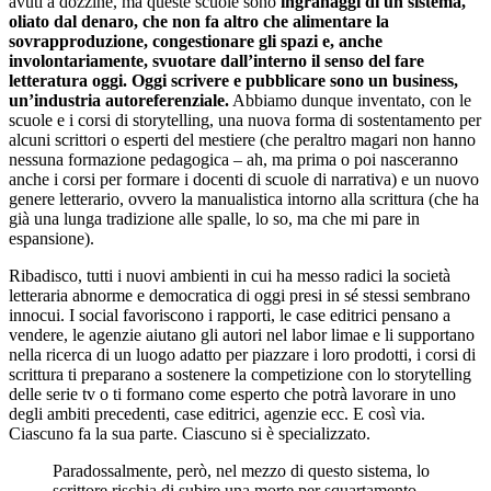
avuti a dozzine, ma queste scuole sono
ingranaggi di un sistema,
oliato dal denaro, che non fa altro che alimentare la
sovrapproduzione, congestionare gli spazi e, anche
involontariamente, svuotare dall’interno il senso del fare
letteratura oggi. Oggi scrivere e pubblicare sono un business,
un’industria autoreferenziale.
Abbiamo dunque inventato, con le
scuole e i corsi di storytelling, una nuova forma di sostentamento per
alcuni scrittori o esperti del mestiere (che peraltro magari non hanno
nessuna formazione pedagogica – ah, ma prima o poi nasceranno
anche i corsi per formare i docenti di scuole di narrativa) e un nuovo
genere letterario, ovvero la manualistica intorno alla scrittura (che ha
già una lunga tradizione alle spalle, lo so, ma che mi pare in
espansione).
Ribadisco, tutti i nuovi ambienti in cui ha messo radici la società
letteraria abnorme e democratica di oggi presi in sé stessi sembrano
innocui. I social favoriscono i rapporti, le case editrici pensano a
vendere, le agenzie aiutano gli autori nel labor limae e li supportano
nella ricerca di un luogo adatto per piazzare i loro prodotti, i corsi di
scrittura ti preparano a sostenere la competizione con lo storytelling
delle serie tv o ti formano come esperto che potrà lavorare in uno
degli ambiti precedenti, case editrici, agenzie ecc. E così via.
Ciascuno fa la sua parte. Ciascuno si è specializzato.
Paradossalmente, però, nel mezzo di questo sistema, lo
scrittore rischia di subire una morte per squartamento.