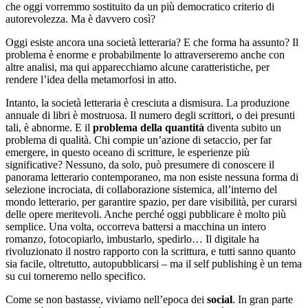
che oggi vorremmo sostituito da un più democratico criterio di
autorevolezza. Ma è davvero così?
Oggi esiste ancora una società letteraria? E che forma ha assunto? Il
problema è enorme e probabilmente lo attraverseremo anche con
altre analisi, ma qui apparecchiamo alcune caratteristiche, per
rendere l’idea della metamorfosi in atto.
Intanto, la società letteraria è cresciuta a dismisura. La produzione
annuale di libri è mostruosa. Il numero degli scrittori, o dei presunti
tali, è abnorme. E il
problema della quantità
diventa subito un
problema di qualità. Chi compie un’azione di setaccio, per far
emergere, in questo oceano di scritture, le esperienze più
significative? Nessuno, da solo, può presumere di conoscere il
panorama letterario contemporaneo, ma non esiste nessuna forma di
selezione incrociata, di collaborazione sistemica, all’interno del
mondo letterario, per garantire spazio, per dare visibilità, per curarsi
delle opere meritevoli. Anche perché oggi pubblicare è molto più
semplice. Una volta, occorreva battersi a macchina un intero
romanzo, fotocopiarlo, imbustarlo, spedirlo… Il digitale ha
rivoluzionato il nostro rapporto con la scrittura, e tutti sanno quanto
sia facile, oltretutto, autopubblicarsi – ma il self publishing è un tema
su cui torneremo nello specifico.
Come se non bastasse, viviamo nell’epoca dei
social
. In gran parte