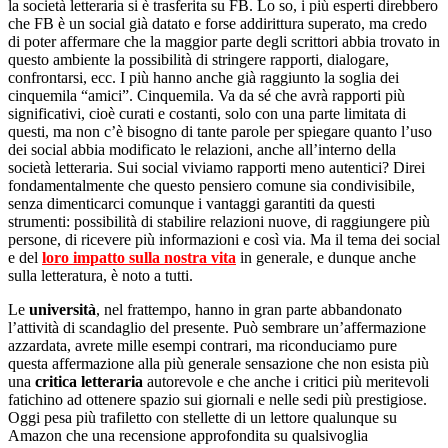
la società letteraria si è trasferita su FB. Lo so, i più esperti direbbero
che FB è un social già datato e forse addirittura superato, ma credo
di poter affermare che la maggior parte degli scrittori abbia trovato in
questo ambiente la possibilità di stringere rapporti, dialogare,
confrontarsi, ecc. I più hanno anche già raggiunto la soglia dei
cinquemila “amici”. Cinquemila. Va da sé che avrà rapporti più
significativi, cioè curati e costanti, solo con una parte limitata di
questi, ma non c’è bisogno di tante parole per spiegare quanto l’uso
dei social abbia modificato le relazioni, anche all’interno della
società letteraria. Sui social viviamo rapporti meno autentici? Direi
fondamentalmente che questo pensiero comune sia condivisibile,
senza dimenticarci comunque i vantaggi garantiti da questi
strumenti: possibilità di stabilire relazioni nuove, di raggiungere più
persone, di ricevere più informazioni e così via. Ma il tema dei social
e del
loro impatto sulla nostra vita
in generale, e dunque anche
sulla letteratura, è noto a tutti.
Le
università
, nel frattempo, hanno in gran parte abbandonato
l’attività di scandaglio del presente. Può sembrare un’affermazione
azzardata, avrete mille esempi contrari, ma riconduciamo pure
questa affermazione alla più generale sensazione che non esista più
una
critica letteraria
autorevole e che anche i critici più meritevoli
fatichino ad ottenere spazio sui giornali e nelle sedi più prestigiose.
Oggi pesa più trafiletto con stellette di un lettore qualunque su
Amazon che una recensione approfondita su qualsivoglia