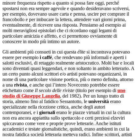
minore frequenza rispetto a quanto si possa fare oggi, perché
spostarsi non era sempre agevole e quando desideravano scriversi,
per esempio, dovevano usare carta e penna, uscire per comprare il
francobollo e per imbucare la lettera, attendere vari giorni prima,
eventualmente, di ricevere una risposta. Pensiamo ad esempio ai
molti meravigliosi epistolari che ci ricordano oggi legami di
particolare amicizia e affetto, e ci permettono ovviamente di
conoscere in modo più intimo un autore.
Gli ambienti più consueti in cui questa
élite
si incontrava potevano
essere per esempio
i caffé
, che rendevano più informali e aperti i
salotti esclusivi, di retaggio realmente aristocratico. Molti bar e locali
sono diventati quasi leggendari, e non soltanto in ambito letterario. A
un certo punto alcuni scrittori e/o artisti potevano organizzarsi, in
nome di una particolare visione poetica, più o meno definita, attorno
a una
rivista
, e anche qui l’intero Novecento potrebbe essere
etichettato come
Il secolo delle riviste
(titolo per esempio di
uno
studio di Giuseppe Langella
, del 1982). Per un lungo tratto di
storia, almeno fino al fatidico Sessantotto, le
università
erano
specializzate nella ricezione critica, anche degli autori
contemporanei, e i
giornali
erano le piazze virtuali in cui la cultura
non era ancora appiattita sullo spettacolo e certi preziosi elzeviri
spiccavano come vere e proprie prove letterarie. Anche istituti
accademici e testate giornalistiche, quindi, erano ambienti in cui la
nostra fatidica società letteraria metteva radici. Infine scrittori, artisti