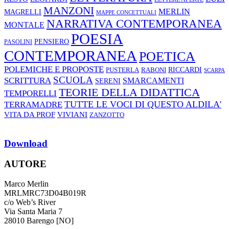
MANZONI
MERLIN
MAGRELLI
MAPPE CONCETTUALI
NARRATIVA CONTEMPORANEA
MONTALE
POESIA
PENSIERO
PASOLINI
CONTEMPORANEA
POETICA
POLEMICHE E PROPOSTE
RABONI
RICCARDI
PUSTERLA
SCARPA
SCUOLA
SCRITTURA
SMARCAMENTI
SERENI
TEORIE DELLA DIDATTICA
TEMPORELLI
TUTTE LE VOCI DI QUESTO ALDILA'
TERRAMADRE
VIVIANI
VITA DA PROF
ZANZOTTO
Download
AUTORE
Marco Merlin
MRLMRC73D04B019R
c/o Web’s River
Via Santa Maria 7
28010 Barengo [NO]