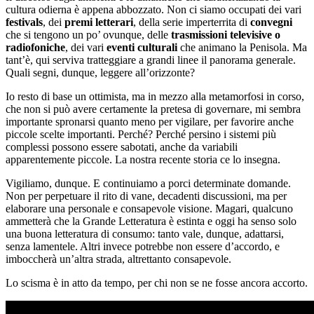
cultura odierna è appena abbozzato. Non ci siamo occupati dei vari
festivals
, dei
premi letterari
, della serie imperterrita di
convegni
che si tengono un po’ ovunque, delle
trasmissioni televisive o
radiofoniche
, dei vari
eventi culturali
che animano la Penisola. Ma
tant’è, qui serviva tratteggiare a grandi linee il panorama generale.
Quali segni, dunque, leggere all’orizzonte?
Io resto di base un ottimista, ma in mezzo alla metamorfosi in corso,
che non si può avere certamente la pretesa di governare, mi sembra
importante spronarsi quanto meno per vigilare, per favorire anche
piccole scelte importanti. Perché? Perché persino i sistemi più
complessi possono essere sabotati, anche da variabili
apparentemente piccole. La nostra recente storia ce lo insegna.
Vigiliamo, dunque. E continuiamo a porci determinate domande.
Non per perpetuare il rito di vane, decadenti discussioni, ma per
elaborare una personale e consapevole visione. Magari, qualcuno
ammetterà che la Grande Letteratura è estinta e oggi ha senso solo
una buona letteratura di consumo: tanto vale, dunque, adattarsi,
senza lamentele. Altri invece potrebbe non essere d’accordo, e
imboccherà un’altra strada, altrettanto consapevole.
Lo scisma è in atto da tempo, per chi non se ne fosse ancora accorto.