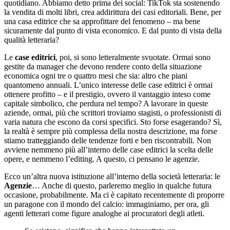
quotidiano. Abbiamo detto prima dei social: TikTok sta sostenendo
la vendita di molti libri, crea addirittura dei casi editoriali. Bene, per
una casa editrice che sa approfittare del fenomeno – ma bene
sicuramente dal punto di vista economico. E dal punto di vista della
qualità letteraria?
Le
case editrici
, poi, si sono letteralmente svuotate. Ormai sono
gestite da manager che devono rendere conto della situazione
economica ogni tre o quattro mesi che sia: altro che piani
quantomeno annuali. L’unico interesse delle case editrici è ormai
ottenere profitto – e il prestigio, ovvero il vantaggio inteso come
capitale simbolico, che perdura nel tempo? A lavorare in queste
aziende, ormai, più che scrittori troviamo stagisti, o professionisti di
varia natura che escono da corsi specifici. Sto forse esagerando? Sì,
la realtà è sempre più complessa della nostra descrizione, ma forse
stiamo tratteggiando delle tendenze forti e ben riscontrabili. Non
avviene nemmeno più all’interno delle case editrici la scelta delle
opere, e nemmeno l’editing. A questo, ci pensano le agenzie.
Ecco un’altra nuova istituzione all’interno della società letteraria: le
Agenzie
… Anche di questo, parleremo meglio in qualche futura
occasione, probabilmente. Ma ci è capitato recentemente di proporre
un paragone con il mondo del calcio: immaginiamo, per ora, gli
agenti letterari come figure analoghe ai procuratori degli atleti.