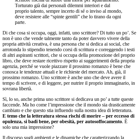
Torturato già dai personali dilemmi interiori e dal
proprio talento, sempre incerto di sé o inviso al mondo,
deve resistere alle “spinte gentili” che lo tirano da ogni
parte.
Di che cosa si occupa, oggi, infatti, uno scrittore? Di tutto un po’. Se
non è uno che vende talmente tanto da poter davvero vivere della
propria attività creativa, è una persona che si dedica ai social, che
arrotonda lo stipendio tenendo corsi di scrittura e correggendo i testi
di altri aspiranti scrittori, che si occupa della promozione del proprio
libro, che deve restare ricettivo rispetto ai suggerimenti della propria
agenzia, perché se vuole piazzare il prossimo romanzo è bene che
conosca le tendenze attuali e le richieste del mercato. Ah, già, il
prossimo romanzo. Uno scrittore è anche uno che deve avere il
tempo di scrivere, e di leggere, per nutrire il proprio immaginario, in
sovrana libertà.
Sì, lo so, anche prima uno scrittore si dedicava un po’ a tutte queste
faccende. Ma ho come l’impressione che il mondo sia drasticamente
cambiato e che questo stia influendo sulla nostra idea di letteratura.
E temo che la letteratura stessa rischi di morire – per eccesso di
opulenza, si badi bene, per obesità, per autosoffocamento
. È
solo una mia impressione?
Il discorso sugli ambienti e le dinamiche che caratterizzando la