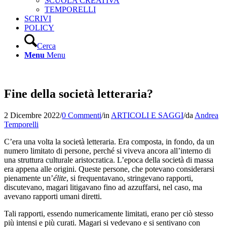
SCUOLA CREATIVA
TEMPORELLI
SCRIVI
POLICY
Cerca
Menu
Menu
Fine della società letteraria?
2 Dicembre 2022
/
0 Commenti
/
in
ARTICOLI E SAGGI
/
da
Andrea
Temporelli
C’era una volta la società letteraria. Era composta, in fondo, da un
numero limitato di persone, perché si viveva ancora all’interno di
una struttura culturale aristocratica. L’epoca della società di massa
era appena alle origini. Queste persone, che potevano considerarsi
pienamente un’
élite
, si frequentavano, stringevano rapporti,
discutevano, magari litigavano fino ad azzuffarsi, nel caso, ma
avevano rapporti umani diretti.
Tali rapporti, essendo numericamente limitati, erano per ciò stesso
più intensi e più curati. Magari si vedevano e si sentivano con