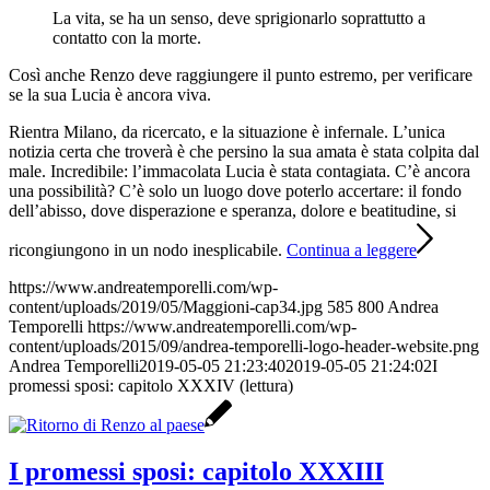
La vita, se ha un senso, deve sprigionarlo soprattutto a
contatto con la morte.
Così anche Renzo deve raggiungere il punto estremo, per verificare
se la sua Lucia è ancora viva.
Rientra Milano, da ricercato, e la situazione è infernale. L’unica
notizia certa che troverà è che persino la sua amata è stata colpita dal
male. Incredibile: l’immacolata Lucia è stata contagiata. C’è ancora
una possibilità? C’è solo un luogo dove poterlo accertare: il fondo
dell’abisso, dove disperazione e speranza, dolore e beatitudine, si
ricongiungono in un nodo inesplicabile.
Continua a leggere
https://www.andreatemporelli.com/wp-
content/uploads/2019/05/Maggioni-cap34.jpg
585
800
Andrea
Temporelli
https://www.andreatemporelli.com/wp-
content/uploads/2015/09/andrea-temporelli-logo-header-website.png
Andrea Temporelli
2019-05-05 21:23:40
2019-05-05 21:24:02
I
promessi sposi: capitolo XXXIV (lettura)
I promessi sposi: capitolo XXXIII