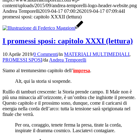
content/uploads/2015/09/andrea-temporelli-logo-header-website.png
Andrea Temporelli
2019-04-17 07:00:26
2019-04-17 07:09:44
I
promessi sposi: capitolo XXXII (lettura)
I promessi sposi: capitolo XXXI (lettura)
10 Aprile 2019
/
0 Commenti
/
in
MATERIALI MULTIMEDIALI
,
PROMESSI SPOSI
/
da
Andrea Temporelli
Siamo al trentunesimo capitolo dell’
impresa
.
Alt, qui la storia si sospende.
Rullìo di tamburi crescente: la Storia prende campo. Il Male non è
più una minaccia all’orizzonte, è un’ombra che inghiotte il presente.
Questo capitolo e il prossimo sono, dunque, come il caricarsi di
energia nella corda dell’arco: tutta la tensione sarà sprigionata nel
finale che verrà.
Per ora, coraggio, tenete ferma la presa, tirate la corda,
inspirate il dramma cosmico. Lasciatevi contagiare.