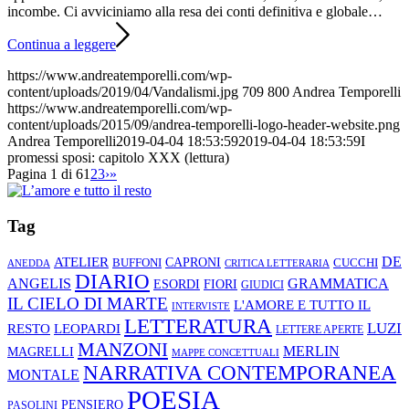
incombe. Ci avviciniamo alla resa dei conti definitiva e globale…
Continua a leggere
https://www.andreatemporelli.com/wp-
content/uploads/2019/04/Vandalismi.jpg
709
800
Andrea Temporelli
https://www.andreatemporelli.com/wp-
content/uploads/2015/09/andrea-temporelli-logo-header-website.png
Andrea Temporelli
2019-04-04 18:53:59
2019-04-04 18:53:59
I
promessi sposi: capitolo XXX (lettura)
Pagina 1 di 6
1
2
3
›
»
Tag
ATELIER
DE
CAPRONI
CUCCHI
BUFFONI
ANEDDA
CRITICA LETTERARIA
DIARIO
ANGELIS
GRAMMATICA
ESORDI
FIORI
GIUDICI
IL CIELO DI MARTE
L'AMORE E TUTTO IL
INTERVISTE
LETTERATURA
LUZI
RESTO
LEOPARDI
LETTERE APERTE
MANZONI
MERLIN
MAGRELLI
MAPPE CONCETTUALI
NARRATIVA CONTEMPORANEA
MONTALE
POESIA
PENSIERO
PASOLINI