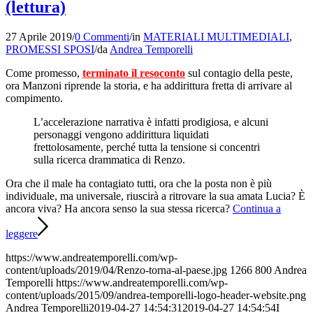
(lettura)
27 Aprile 2019
/
0 Commenti
/
in
MATERIALI MULTIMEDIALI
,
PROMESSI SPOSI
/
da
Andrea Temporelli
Come promesso,
terminato il resoconto
sul contagio della peste,
ora Manzoni riprende la storia, e ha addirittura fretta di arrivare al
compimento.
L’accelerazione narrativa è infatti prodigiosa, e alcuni
personaggi vengono addirittura liquidati
frettolosamente, perché tutta la tensione si concentri
sulla ricerca drammatica di Renzo.
Ora che il male ha contagiato tutti, ora che la posta non è più
individuale, ma universale, riuscirà a ritrovare la sua amata Lucia? È
ancora viva? Ha ancora senso la sua stessa ricerca?
Continua a
leggere
https://www.andreatemporelli.com/wp-
content/uploads/2019/04/Renzo-torna-al-paese.jpg
1266
800
Andrea
Temporelli
https://www.andreatemporelli.com/wp-
content/uploads/2015/09/andrea-temporelli-logo-header-website.png
Andrea Temporelli
2019-04-27 14:54:31
2019-04-27 14:54:54
I