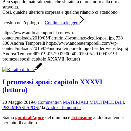
Ben sapendo, naturalmente, che si tratterà di una normalità ormai
stravolta.
Così, qualche ulteriore sorpresa e qualche rilancio ci attendono
persino nell’epilogo…
Continua a leggere
https://www.andreatemporelli.com/wp-
content/uploads/2019/05/Ferrarini-Il-romanzo-degli-sposi.jpg
738
800
Andrea Temporelli
https://www.andreatemporelli.com/wp-
content/uploads/2015/09/andrea-temporelli-logo-header-website.png
Andrea Temporelli
2019-05-29 09:00:40
2019-05-29 09:03:19
I
promessi sposi: capitolo XXXVII (lettura)
I promessi sposi: capitolo XXXVI
(lettura)
20 Maggio 2019
/
0 Commenti
/
in
MATERIALI MULTIMEDIALI
,
PROMESSI SPOSI
/
da
Andrea Temporelli
Siamo
giunti all’apice
del dramma e
la tensione
andrà mantenuta
per tutto il capitolo.