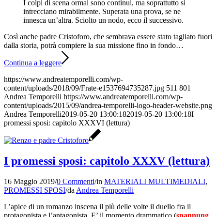
I colpi di scena ormai sono continui, ma soprattutto si
intrecciano mirabilmente. Superata una prova, se ne
innesca un’altra. Sciolto un nodo, ecco il successivo.
Così anche padre Cristoforo, che sembrava essere stato tagliato fuori
dalla storia, potrà compiere la sua missione fino in fondo…
Continua a leggere
https://www.andreatemporelli.com/wp-
content/uploads/2018/09/Frate-e1537694735287.jpg
511
801
Andrea Temporelli
https://www.andreatemporelli.com/wp-
content/uploads/2015/09/andrea-temporelli-logo-header-website.png
Andrea Temporelli
2019-05-20 13:00:18
2019-05-20 13:00:18
I
promessi sposi: capitolo XXXVI (lettura)
I promessi sposi: capitolo XXXV (lettura)
16 Maggio 2019
/
0 Commenti
/
in
MATERIALI MULTIMEDIALI
,
PROMESSI SPOSI
/
da
Andrea Temporelli
L’apice di un romanzo inscena il più delle volte il duello fra il
protagonista e l’antagonista. E’ il momento drammatico (
spannung
,