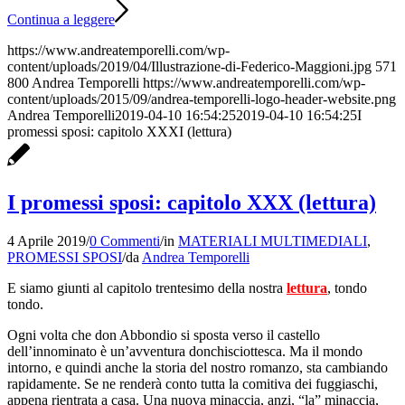
Continua a leggere
https://www.andreatemporelli.com/wp-
content/uploads/2019/04/Illustrazione-di-Federico-Maggioni.jpg
571
800
Andrea Temporelli
https://www.andreatemporelli.com/wp-
content/uploads/2015/09/andrea-temporelli-logo-header-website.png
Andrea Temporelli
2019-04-10 16:54:25
2019-04-10 16:54:25
I
promessi sposi: capitolo XXXI (lettura)
I promessi sposi: capitolo XXX (lettura)
4 Aprile 2019
/
0 Commenti
/
in
MATERIALI MULTIMEDIALI
,
PROMESSI SPOSI
/
da
Andrea Temporelli
E siamo giunti al capitolo trentesimo della nostra
lettura
, tondo
tondo.
Ogni volta che don Abbondio si sposta verso il castello
dell’innominato è un’avventura donchisciottesca. Ma il mondo
intorno, e quindi anche la storia del nostro romanzo, sta cambiando
rapidamente. Se ne renderà conto tutta la comitiva dei fuggiaschi,
appena rientrata a casa. Una nuova minaccia, anzi, “la” minaccia,