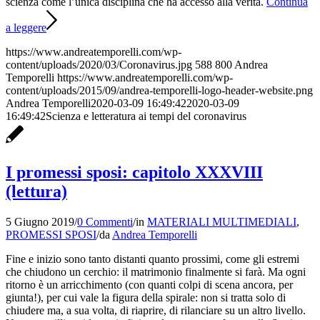
scienza come l’unica disciplina che ha accesso alla verità.
Continua
a leggere
https://www.andreatemporelli.com/wp-
content/uploads/2020/03/Coronavirus.jpg
588
800
Andrea
Temporelli
https://www.andreatemporelli.com/wp-
content/uploads/2015/09/andrea-temporelli-logo-header-website.png
Andrea Temporelli
2020-03-09 16:49:42
2020-03-09
16:49:42
Scienza e letteratura ai tempi del coronavirus
I promessi sposi: capitolo XXXVIII
(lettura)
5 Giugno 2019
/
0 Commenti
/
in
MATERIALI MULTIMEDIALI
,
PROMESSI SPOSI
/
da
Andrea Temporelli
Fine e inizio sono tanto distanti quanto prossimi, come gli estremi
che chiudono un cerchio: il matrimonio finalmente si farà. Ma ogni
ritorno è un arricchimento (con quanti colpi di scena ancora, per
giunta!), per cui vale la figura della spirale: non si tratta solo di
chiudere ma, a sua volta, di riaprire, di rilanciare su un altro livello.