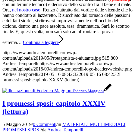
con un termine tecnico) e decisivo dello scontro fra il bene e il male.
Ora,
nel nostro caso
, Renzo è attratto dal vortice delle vicende che lo
hanno condotto al lazzeretto. Risucchiato dal tornado delle passioni
e dei fatti storici, si ritroverà improvvisamente nell’occhio del
ciclone, dentro una pace assoluta, tesa, drammatica. Sarà lo scontro
finale. E, questa volta, non sarà solo ad affrontare la prova
estrema…
Continua a leggere
https://www.andreatemporelli.com/wp-
content/uploads/2019/05/Protagonista-e-aiutante.jpg
515
800
Andrea Temporelli
https://www.andreatemporelli.com/wp-
content/uploads/2015/09/andrea-temporelli-logo-header-website.png
Andrea Temporelli
2019-05-16 08:42:32
2019-05-16 08:42:32
I
promessi sposi: capitolo XXXV (lettura)
Federico Maggioni
I promessi sposi: capitolo XXXIV
(lettura)
5 Maggio 2019
/
0 Commenti
/
in
MATERIALI MULTIMEDIALI
,
PROMESSI SPOSI
/
da
Andrea Temporelli