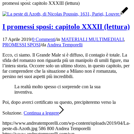
promessi sposi: capitolo XXXIII (lettura)
I promessi sposi: capitolo XXXII (lettura)
17 Aprile 2019
/
0 Commenti
/
in
MATERIALI MULTIMEDIALI
,
PROMESSI SPOSI
/
da
Andrea Temporelli
Ecco, ci siamo. Il Grande Male si è diffuso, il contagio è totale. La
sfida del romanzo non riguarda più un manipolo di umili figure, ma
l’intera storia. Occorre solo un ultimo sforzo, in questo capitolo, per
far comprendere che la situazione a Milano non è romanzata,
persino nei suoi aspetti più incredibili.
La realtà molto spesso ci sorprende con la sua
inventiva.
Poi, dopo averci certificato su questo, precipiteremo verso la
Soluzione.
Continua a leggere
https://www.andreatemporelli.com/wp-content/uploads/2019/04/La-
peste-di-Azoth.jpg
586
800
Andrea Temporelli
https://www.andreatemporelli.com/wp-