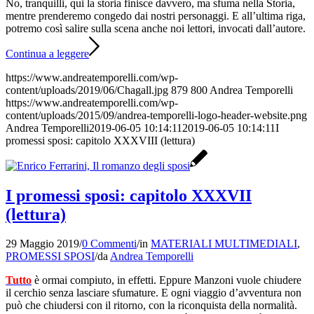
No, tranquilli, qui la storia finisce davvero, ma sfuma nella Storia,
mentre prenderemo congedo dai nostri personaggi. E all’ultima riga,
potremo così salire sulla scena anche noi lettori, invocati dall’autore.
Continua a leggere
https://www.andreatemporelli.com/wp-
content/uploads/2019/06/Chagall.jpg
879
800
Andrea Temporelli
https://www.andreatemporelli.com/wp-
content/uploads/2015/09/andrea-temporelli-logo-header-website.png
Andrea Temporelli
2019-06-05 10:14:11
2019-06-05 10:14:11
I
promessi sposi: capitolo XXXVIII (lettura)
I promessi sposi: capitolo XXXVII
(lettura)
29 Maggio 2019
/
0 Commenti
/
in
MATERIALI MULTIMEDIALI
,
PROMESSI SPOSI
/
da
Andrea Temporelli
Tutto
è ormai compiuto, in effetti. Eppure Manzoni vuole chiudere
il cerchio senza lasciare sfumature. E ogni viaggio d’avventura non
può che chiudersi con il ritorno, con la riconquista della normalità.