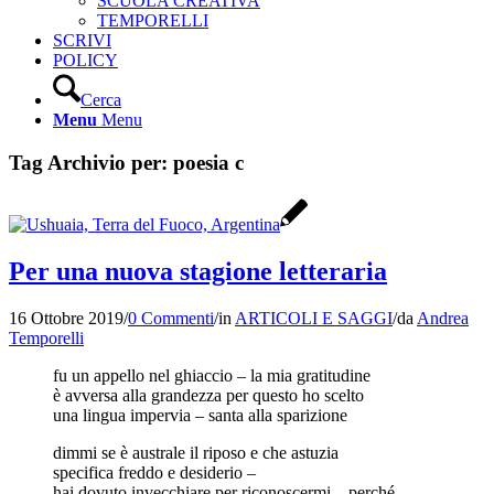
SCUOLA CREATIVA
TEMPORELLI
SCRIVI
POLICY
Cerca
Menu
Menu
Tag Archivio per:
poesia c
Per una nuova stagione letteraria
16 Ottobre 2019
/
0 Commenti
/
in
ARTICOLI E SAGGI
/
da
Andrea
Temporelli
fu un appello nel ghiaccio – la mia gratitudine
è avversa alla grandezza per questo ho scelto
una lingua impervia – santa alla sparizione
dimmi se è australe il riposo e che astuzia
specifica freddo e desiderio –
hai dovuto invecchiare per riconoscermi – perché