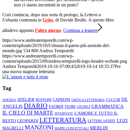
non ci siamo incontrati in un prato?
Così comincia, dopo una sorta di prologo, la
Lettera a
Ushuaia
contenuta in
Gries
, di Davide Brullo. A questo libro
alludevo appunto
l’altro giorno
.
Continua a leggere
https://www.andreatemporelli.com/wp-
content/uploads/2019/10/Ushuaia-il-paese-più-australe-del-
mondo.jpg
534
800
Andrea Temporelli
https://www.andreatemporelli.com/wp-
content/uploads/2015/09/andrea-temporelli-logo-header-website.png
Andrea Temporelli
2019-10-16 07:00:43
2019-10-14 18:35:37
Per
una nuova stagione letteraria
Tag
ATELIER
DE
CAPRONI
CUCCHI
BUFFONI
ANEDDA
CRITICA LETTERARIA
DIARIO
ANGELIS
GRAMMATICA
ESORDI
FIORI
GIUDICI
IL CIELO DI MARTE
L'AMORE E TUTTO IL
INTERVISTE
LETTERATURA
LUZI
RESTO
LEOPARDI
LETTERE APERTE
MANZONI
MERLIN
MAGRELLI
MAPPE CONCETTUALI