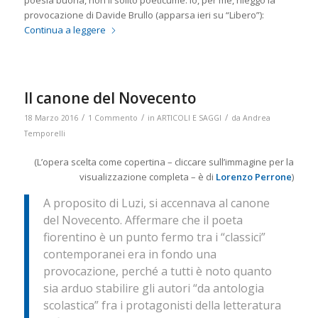
poesia buona, non il solito poeticume. Io, per me, rileggo la
provocazione di Davide Brullo (apparsa ieri su “Libero”):
Continua a leggere
Il canone del Novecento
/
/
/
18 Marzo 2016
1 Commento
in
ARTICOLI E SAGGI
da
Andrea
Temporelli
(L’opera
scelta come copertina – cliccare sull’immagine per la
visualizzazione completa – è di
Lorenzo Perrone
)
A proposito di Luzi, si accennava al canone
del Novecento. Affermare che il poeta
fiorentino è un punto fermo tra i “classici”
contemporanei era in fondo una
provocazione, perché a tutti è noto quanto
sia arduo stabilire gli autori “da antologia
scolastica” fra i protagonisti della letteratura