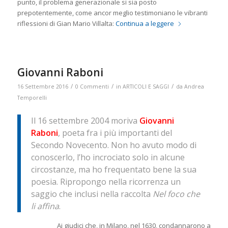
punto, il problema generazionale si sia posto
prepotentemente, come ancor meglio testimoniano le vibranti
riflessioni di Gian Mario Villalta:
Continua a leggere
Giovanni Raboni
/
/
/
16 Settembre 2016
0 Commenti
in
ARTICOLI E SAGGI
da
Andrea
Temporelli
Il 16 settembre 2004 moriva
Giovanni
Raboni
, poeta fra i più importanti del
Secondo Novecento. Non ho avuto modo di
conoscerlo, l’ho incrociato solo in alcune
circostanze, ma ho frequentato bene la sua
poesia. Ripropongo nella ricorrenza un
saggio che inclusi nella raccolta
Nel foco che
li affina
.
Ai giudici che, in Milano, nel 1630, condannarono a