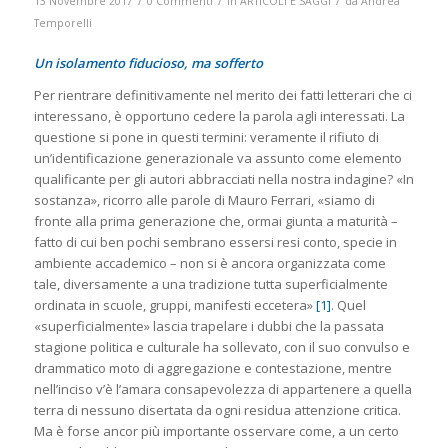
/
/
/
13 Novembre 2017
0 Commenti
in
ARTICOLI E SAGGI
da
Andrea
Temporelli
Un isolamento fiducioso, ma sofferto
Per rientrare definitivamente nel merito dei fatti letterari che ci
interessano, è opportuno cedere la parola agli interessati. La
questione si pone in questi termini: veramente il rifiuto di
un’identificazione generazionale va assunto come elemento
qualificante per gli autori abbracciati nella nostra indagine? «In
sostanza», ricorro alle parole di Mauro Ferrari, «siamo di
fronte alla prima generazione che, ormai giunta a maturità –
fatto di cui ben pochi sembrano essersi resi conto, specie in
ambiente accademico – non si è ancora organizzata come
tale, diversamente a una tradizione tutta superficialmente
ordinata in scuole, gruppi, manifesti eccetera»
[1]
. Quel
«superficialmente» lascia trapelare i dubbi che la passata
stagione politica e culturale ha sollevato, con il suo convulso e
drammatico moto di aggregazione e contestazione, mentre
nell’inciso v’è l’amara consapevolezza di appartenere a quella
terra di nessuno disertata da ogni residua attenzione critica.
Ma è forse ancor più importante osservare come, a un certo