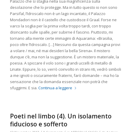
Palazzo che si staglia nella sua magnificenza sulla
desolazione che lo protegge. Ma in tutto questo io non sono
Parsifal, l’Idroscalo non è un lago incantato, il Palazzo
Mondadori non è il castello che custodisce il Graal. Forse ne
varco la soglia per la prima volta troppo tardi, con troppo
disincanto sulle spalle, per subirne il fascino. Piuttosto, mi
tornano alla mente certe immagini di
Aquarama
: «Brasilia,
poco oltre l’Idroscalo. […] Nessuno da questa campagna provi
a volare / mai, né mai desideri la bella Sirena». Il mistero
dunque c’è, ma non la suggestione. È un mistero materiale, la
poesia. A spiccare il volo sono i grandi uccelli di metallo di
Linate. Eppure, lo so, verrò coinvolto in strani riti, vedrò simboli
a me ignoti o oscuramente fraterni, farò domande – ma ho la
sensazione che la domanda essenziale non potrà che
sfuggirmi. E sia.
Continua a leggere
Poeti nel limbo (4). Un isolamento
fiducioso e sofferto