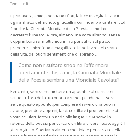
Temporelli
È primavera, amici, sbocciano i fiori, la luce risveglia la vita in
ogni anfratto del mondo, gli uccellini cominciano a cantare… Ed
è anche la Giornata Mondiale della Poesia, come ha
decretato l’Unesco. Allora, almeno una volta all’anno, senza
troppi imbarazzi, mettiamoci in fila per salire sul palco,
prendere il microfono e magnificare le bellezze del creato,
della vita, dei buoni sentimenti che ci ispirano…
Come non risultare snob nell’affermare
apertamente che, a me, la Giornata Mondiale
della Poesia sembra una Mondiale Cavolata?
Per carità, se vi serve mettere un appunto sul diario con
scritto: “È l’ora della tua buona azione quotidiana” – se vi
serve questo appunto, per compiere davvero una buona
azione, prendete appunti, lasciate trillare i promemoria sui
vostri cellulari, fatevi un nodo alla lingua. Se vi serve la
retorica della poesia per cercare un libro di versi, ecco, oggi è il
giorno giusto. Speriamo almeno che finiate per cercare della