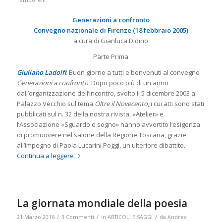
Temporelli
Generazioni a confronto
Convegno nazionale di Firenze (18 febbraio 2005)
a cura di Gianluca Didino
Parte Prima
Giuliano Ladolfi
: Buon giorno a tutti e benvenuti al convegno
Generazioni a confronto
. Dopo poco più di un anno
dall’organizzazione dell’incontro, svolto il 5 dicembre 2003 a
Palazzo Vecchio sul tema
Oltre il Novecento
, i cui atti sono stati
pubblicati sul n. 32 della nostra rivista, «Atelier» e
l’Associazione «Sguardo e sogno» hanno avvertito l’esigenza
di promuovere nel salone della Regione Toscana, grazie
all’impegno di Paola Lucarini Poggi, un ulteriore dibattito
.
Continua a leggere
La giornata mondiale della poesia
/
/
/
21 Marzo 2016
3 Commenti
in
ARTICOLI E SAGGI
da
Andrea