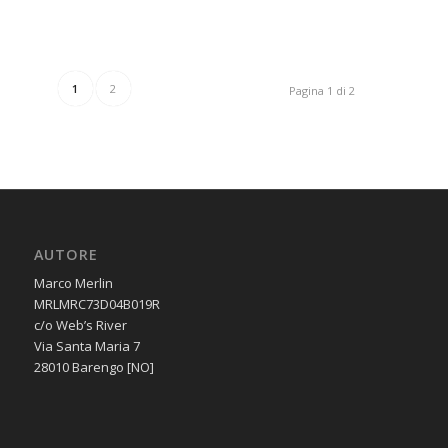
1
2
Pagina 1 di 2
AUTORE
Marco Merlin
MRLMRC73D04B019R
c/o Web’s River
Via Santa Maria 7
28010 Barengo [NO]