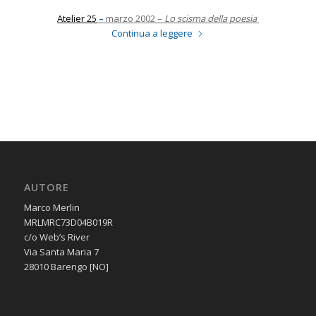
Atelier 25
–
marzo 2002 –
Lo scisma della poesia
Continua a leggere
AUTORE
Marco Merlin
MRLMRC73D04B019R
c/o Web’s River
Via Santa Maria 7
28010 Barengo [NO]