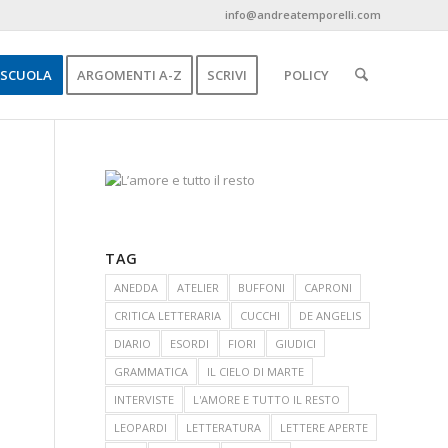
info@andreatemporelli.com
SCUOLA
ARGOMENTI A-Z
SCRIVI
POLICY
TAG
ANEDDA
ATELIER
BUFFONI
CAPRONI
CRITICA LETTERARIA
CUCCHI
DE ANGELIS
DIARIO
ESORDI
FIORI
GIUDICI
GRAMMATICA
IL CIELO DI MARTE
INTERVISTE
L'AMORE E TUTTO IL RESTO
LEOPARDI
LETTERATURA
LETTERE APERTE