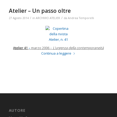
Atelier – Un passo oltre
/
/
27 Agosto 2014
in
ARCHIVIO ATELIER
da
Andrea Temporelli
Atelier 41
–
marzo 2006 –
L’urgenza della contemporaneità
Continua a leggere
AUTORE