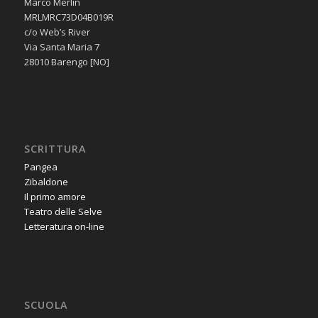
Marco Merlin
MRLMRC73D04B019R
c/o Web’s River
Via Santa Maria 7
28010 Barengo [NO]
SCRITTURA
Pangea
Zibaldone
Il primo amore
Teatro delle Selve
Letteratura on-line
SCUOLA