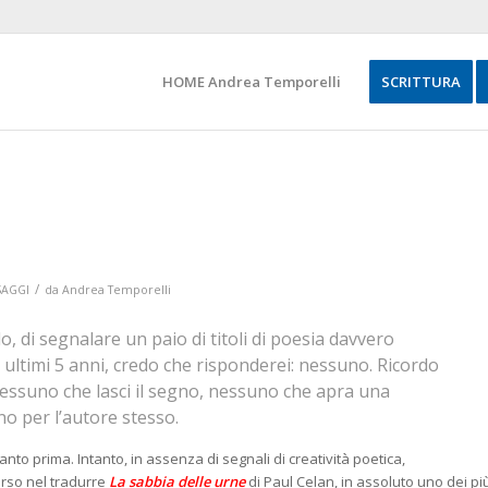
HOME Andrea Temporelli
SCRITTURA
/
SAGGI
da
Andrea Temporelli
o, di segnalare un paio di titoli di poesia davvero
li ultimi 5 anni, credo che risponderei: nessuno. Ricordo
 nessuno che lasci il segno, nessuno che apra una
 per l’autore stesso.
to prima. Intanto, in assenza di segnali di creatività poetica,
orso nel tradurre
La sabbia delle urne
di Paul Celan, in assoluto uno dei pi