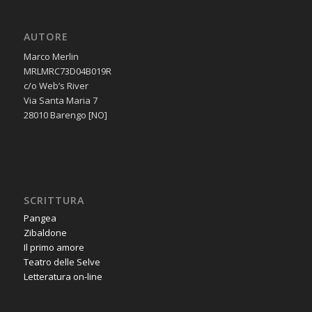
AUTORE
Marco Merlin
MRLMRC73D04B019R
c/o Web’s River
Via Santa Maria 7
28010 Barengo [NO]
SCRITTURA
Pangea
Zibaldone
Il primo amore
Teatro delle Selve
Letteratura on-line