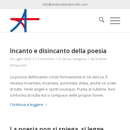
info@andreatemporelli.com
Incanto e disincanto della poesia
/
/
/
10 Luglio 2026
0 Commenti
in
Senza categoria
da
Andrea
Temporelli
La poesia dell’incanto crede fermamente in sé stessa. È
rimasta incantata, incartata, aureolata. Alata, anche se a lato
di tutto. Vede angeli e spiriti ovunque. Punta al sublime. Non
s’informa di nulla ma si compiace delle proprie forme.
Continua a leggere
La poesia non si spiega, si legge.