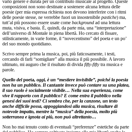
vario genere e durata per un contributo musicale al progetto. Queste
composizioni non sono destinate a sostenere alcuna lettura delle
poesie (per mia espressa richiesta non devono interferire con i ritmi
delle poesie stesse, ne verrebbe fuori un insostenibile
pastiche
) ma,
tutt’al più possono essere usate come
background
ad una lettura
muta, visiva, e basta. È, quindi, da parte mia, una “interpretazione”
dell’universo di Montale in piena libertà. Ho cercato di fissare,
stilisticamente, in varie forme, il “novecentismo” del poeta e un po’
del suo mondo quotidiano.
Scrivo sempre prima la musica, poi, più faticosamente, i testi,
cercando di farli “somigliare” alla musica il più possibile. A lavoro
ultimato, mi auguro che il risultato di divida
fifty-fifty
tra musica e
parole.
Quello del
poeta
, oggi, è un “mestiere invisibile”, poiché la poesia
non ha un pubblico. Il
cantante
invece può contare su una platea,
il suo ruolo è socialmente visibile… Nella sua esperienza, come
vive il rapporto con il pubblico? E come entra il pubblico nella
genesi dei suoi testi? Ci sembra che, per la canzone, un testo
anche difficile possa, appoggiandosi alla musica, risultare di
notevole impatto, mentre la “musica” della poesia, molto più
sotterranea e ignota ai più, non può altrettanto…
Non ho mai tenuto conto di eventuali “preferenze” estetiche da parte