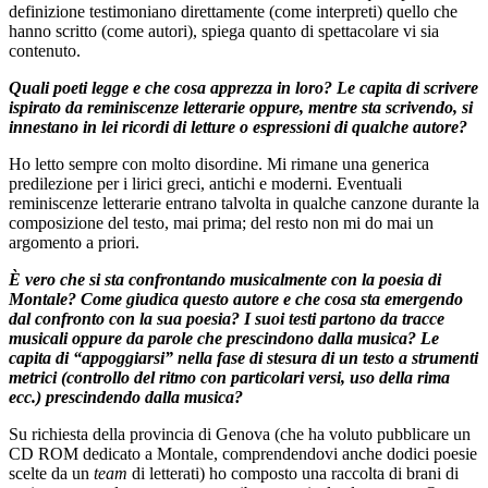
definizione testimoniano direttamente (come interpreti) quello che
hanno scritto (come autori), spiega quanto di spettacolare vi sia
contenuto.
Quali poeti legge e che cosa apprezza in loro? Le capita di scrivere
ispirato da reminiscenze letterarie oppure, mentre sta scrivendo, si
innestano in lei ricordi di letture o espressioni di qualche autore?
Ho letto sempre con molto disordine. Mi rimane una generica
predilezione per i lirici greci, antichi e moderni. Eventuali
reminiscenze letterarie entrano talvolta in qualche canzone durante la
composizione del testo, mai prima; del resto non mi do mai un
argomento a priori.
È vero che si sta confrontando musicalmente con la poesia di
Montale? Come giudica questo autore e che cosa sta emergendo
dal confronto con la sua poesia?
I suoi testi partono da tracce
musicali oppure da parole che prescindono dalla musica? Le
capita di “appoggiarsi” nella fase di stesura di un testo a strumenti
metrici (controllo del ritmo con particolari versi, uso della rima
ecc.) prescindendo dalla musica?
Su richiesta della provincia di Genova (che ha voluto pubblicare un
CD ROM dedicato a Montale, comprendendovi anche dodici poesie
scelte da un
team
di letterati) ho composto una raccolta di brani di