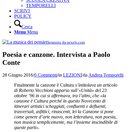
SCUOLA CREATIVA
TEMPORELLI
SCRIVI
POLICY
Cerca
Menu
Menu
gratuito da pexels.com
Poesia e canzone. Intervista a Paolo
Conte
28 Giugno 2016
/
0 Commenti
/
in
LEZIONI
/
da
Andrea Temporelli
Finalmente la canzone è Cultura
s’intitolava un articolo
di Roberto Vecchioni apparso sull’«Unità» del 23
ottobre ‘96 in cui si affermava, tra l’altro, che «la
canzone è Cultura perché in questo Novecento di
itinerari artistici scheggiati, confluenti e defluenti,
trasversali, asfittici, rinascenti, lei la Canzone si pone
come genere d’arte nuovo, non letteratura, non poesia,
non musica semplicemente, ma l’insieme inscindibile di
queste parti».