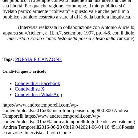
del pubblico. Ho sempre coltivato insieme alla mia libertà anche la
sua libertà. Per qualche ragione, comunque, il mio pubblico si è
rivelato particolarmente “coltivato” e questo vale anche per il mio
pubblico straniero costretto a stare al di là della barriera linguistica.
(Intervista realizzata in collaborazione con Antonio Auciello,
apparsa su «Atelier», a. II, n.7, settembre 1997, pp. 4-6, con il titolo:
Intervista a Paolo Conte: testo della poesia e testo della
canzone).
Tags:
POESIA E CANZONE
Condividi questo articolo
Condividi su Facebook
Condividi su X
Condividi su WhatsApp
https://www.andreatemporelli.com/wp-
content/uploads/2016/06/microfono-pensieri.jpg
800
800
Andrea
Temporelli
https://www.andreatemporelli.com/wp-
content/uploads/2015/09/andrea-temporelli-logo-header-website.png
Andrea Temporelli
2016-06-28 08:19:04
2024-06-04 16:45:18
Poesia
e canzone. Intervista a Paolo Conte