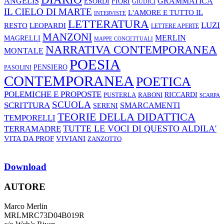
ANGELIS
GRAMMATICA
ESORDI
FIORI
GIUDICI
IL CIELO DI MARTE
L'AMORE E TUTTO IL
INTERVISTE
LETTERATURA
LUZI
RESTO
LEOPARDI
LETTERE APERTE
MANZONI
MERLIN
MAGRELLI
MAPPE CONCETTUALI
NARRATIVA CONTEMPORANEA
MONTALE
POESIA
PENSIERO
PASOLINI
CONTEMPORANEA
POETICA
POLEMICHE E PROPOSTE
RABONI
RICCARDI
PUSTERLA
SCARPA
SCUOLA
SCRITTURA
SMARCAMENTI
SERENI
TEORIE DELLA DIDATTICA
TEMPORELLI
TUTTE LE VOCI DI QUESTO ALDILA'
TERRAMADRE
VIVIANI
VITA DA PROF
ZANZOTTO
Download
AUTORE
Marco Merlin
MRLMRC73D04B019R