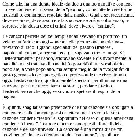
Come tale, ha una durata ideale (da due a quattro minuti) e contiene
– deve contenere – il senso della “pagina”, come tutte le vere forme
musicali o, comunque, regolate dalla musica. Guai a sovraccaricarla,
deve respirare, deve assumere la sua
mise en scène
col silenzio, le
sorprese e la giusta dose di enfasi, deve vivere e “cantare”.
Le canzoni perfette dei bei tempi andati avevano un profumo, un
veleno, un’arte che oggi – anche nella produzione americana –
troviamo di rado. I grandi specialisti del passato (francesi,
napoletani, cubani, americani ecc.) la sapevano molto lunga. Sì,
“letterariamente” parlando, sfioravano sovente e disinvoltamente la
banalità, ma si trattava di banalità (o povertà) di un vocabolario
popolare, a volte popolano, ma sempre meglio della “volgarità” di
gusto giornalistico o apologetico o professorale che riscontriamo
oggi. Bastavano tre o quattro parole “speciali” per illuminare una
canzone, per farle raccontare una storia, per darle fascino.
Basterebbero anche oggi, se si vuole rispettare il respiro della
pagina.
È, quindi, sbagliatissimo pretendere che una canzone sia obbligata a
contenere esplicitamente poesia e letteratura. In verità la vera
canzone contiene “teatro” e, soprattutto nel caso di quella americana,
contiene “cinema”. Teatro e cinema: sono questi i fondali della
canzone e del suo universo. La canzone è una forma d’arte “in
movimento”: lo stesso fenomeno dei “cantautori”, i quali per