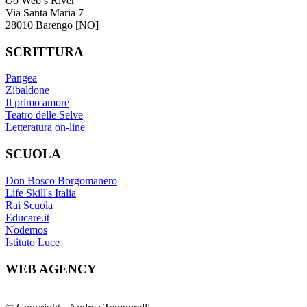
c/o Web’s River
Via Santa Maria 7
28010 Barengo [NO]
SCRITTURA
Pangea
Zibaldone
Il primo amore
Teatro delle Selve
Letteratura on-line
SCUOLA
Don Bosco Borgomanero
Life Skill's Italia
Rai Scuola
Educare.it
Nodemos
Istituto Luce
WEB AGENCY