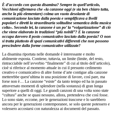
È d’accordo con questa disamina?
Sempre in quell’articolo,
Vecchioni affermava che «la canzone oggi (e sia ben chiaro tutta,
anche la più elementare) colma un vuoto desolante di
comunicazione lasciato dalla poesia e semplificava a livelli
popolari e diretti la straordinaria solitudine semantica della musica
colta».
Secondo lei, la canzone è un po’ la “volgarizzazione” di ciò
che viene elaborato in tradizioni “più nobili”? E la canzone
occupa davvero il posto comunicativo lasciato dalla poesia? O non
si tratta piuttosto di spazi comunicativi differenti che non possono
prescindere dalla forme comunicative utilizzate?
La disamina riportata nelle domande è interessante e molto
abilmente esposta. Contiene, tuttavia, un limite (limite, del resto,
rintracciabile nell’avverbio “finalmente” di cui al titolo dell’articolo),
cioè si riferisce al momento attuale in cui il presunto cedimento
creativo e comunicativo di altre forme d’arte contigue alla canzone
metterebbe quest’ultima in una posizione di favore, così pare, ma
forse non è… La canzone “esiste” da tanto tempo ed ha in passato
attraversato momenti di splendore (nella sostanza) di gran lunga
superiore a quelli di oggi. Le grandi canzoni di una volta sono state
“cultura” anche se quasi nessuno, allora, pretendeva che così fosse.
Lo sono state, eccome, per le generazioni trascorse e lo sarebbero
ancora per le generazioni contemporanee, se solo queste potessero e
volessero accostarsi con naturalezza ai documenti del passato.