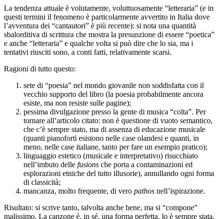
La tendenza attuale è volutamente, voluttuosamente “letteraria” (e in
questi termini il fenomeno è particolarmente avvertito in Italia dove
l’avventura dei “cantautori” è più recente): si nota una quantità
sbalorditiva di scrittura che mostra la presunzione di essere “poetica”
e anche “letteraria” e qualche volta si può dire che lo sia, ma i
tentativi riusciti sono, a conti fatti, relativamente scarsi.
Ragioni di tutto questo:
sete di “poesia” nel mondo giovanile non soddisfatta con il
vecchio supporto del libro (la poesia probabilmente ancora
esiste, ma non resiste sulle pagine);
pessima divulgazione presso la gente di musica “colta”. Per
tornare all’articolo citato: non è questione di vuoto semantico,
che c’è sempre stato, ma di assenza di educazione musicale
(quanti pianoforti esistono nelle case olandesi e quanti, in
meno, nelle case italiane, tanto per fare un esempio pratico);
linguaggio estetico (musicale e interpretativo) risucchiato
nell’imbuto delle
fusions
che porta a contaminazioni ed
esplorazioni etniche del tutto illusorie), annullando ogni forma
di classicità;
mancanza, molto frequente, di vero
pathos
nell’ispirazione.
Risultato: si scrive tanto, talvolta anche bene, ma si “compone”
malissimo. La canzone è, in sé, una forma perfetta, lo è sempre stata.