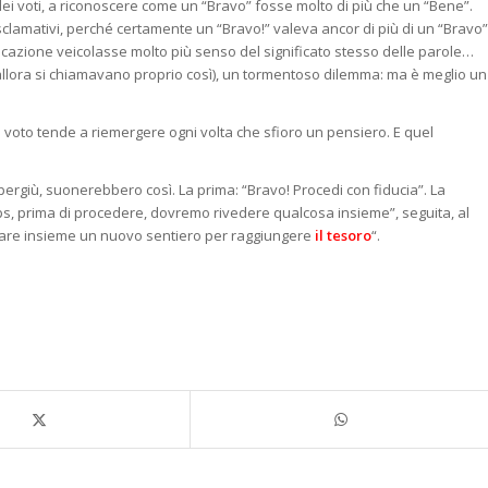
a dei voti, a riconoscere come un “Bravo” fosse molto di più che un “Bene”.
sclamativi, perché certamente un “Bravo!” valeva ancor di più di un “Bravo”
cazione veicolasse molto più senso del significato stesso delle parole…
i (allora si chiamavano proprio così), un tormentoso dilemma: ma è meglio un
 voto tende a riemergere ogni volta che sfioro un pensiero. E quel
ergiù, suonerebbero così. La prima: “Bravo! Procedi con fiducia”. La
ps, prima di procedere, dovremo rivedere qualcosa insieme”, seguita, al
tare insieme un nuovo sentiero per raggiungere
il tesoro
“.