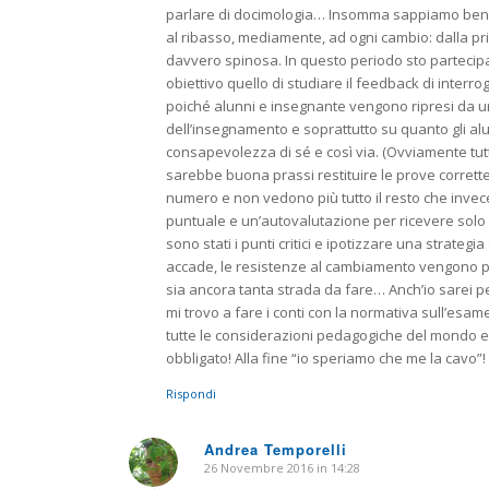
parlare di docimologia… Insomma sappiamo bene q
al ribasso, mediamente, ad ogni cambio: dalla pr
davvero spinosa. In questo periodo sto partecipa
obiettivo quello di studiare il feedback di interro
poiché alunni e insegnante vengono ripresi da una
dell’insegnamento e soprattutto su quanto gli alu
consapevolezza di sé e così via. (Ovviamente tutto
sarebbe buona prassi restituire le prove corrett
numero e non vedono più tutto il resto che invec
puntuale e un’autovalutazione per ricevere solo al
sono stati i punti critici e ipotizzare una strateg
accade, le resistenze al cambiamento vengono pi
sia ancora tanta strada da fare… Anch’io sarei per
mi trovo a fare i conti con la normativa sull’esa
tutte le considerazioni pedagogiche del mondo 
obbligato! Alla fine “io speriamo che me la cavo”
Rispondi
Andrea Temporelli
26 Novembre 2016 in 14:28
dice: