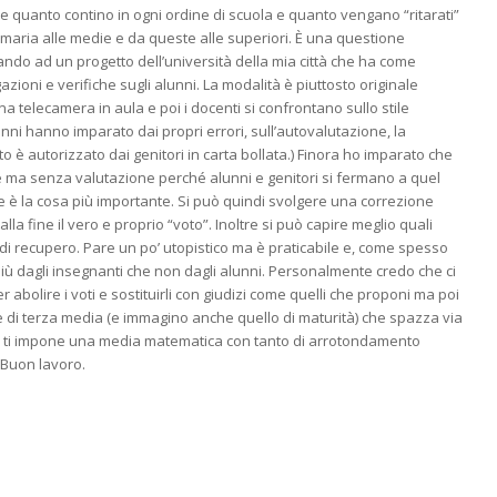
uanto contino in ogni ordine di scuola e quanto vengano “ritarati”
imaria alle medie e da queste alle superiori. È una questione
ndo ad un progetto dell’università della mia città che ha come
gazioni e verifiche sugli alunni. La modalità è piuttosto originale
 telecamera in aula e poi i docenti si confrontano sullo stile
nni hanno imparato dai propri errori, sull’autovalutazione, la
 è autorizzato dai genitori in carta bollata.) Finora ho imparato che
e ma senza valutazione perché alunni e genitori si fermano a quel
e è la cosa più importante. Si può quindi svolgere una correzione
la fine il vero e proprio “voto”. Inoltre si può capire meglio quali
ia di recupero. Pare un po’ utopistico ma è praticabile e, come spesso
ù dagli insegnanti che non dagli alunni. Personalmente credo che ci
 abolire i voti e sostituirli con giudizi come quelli che proponi ma poi
me di terza media (e immagino anche quello di maturità) che spazza via
e ti impone una media matematica con tanto di arrotondamento
! Buon lavoro.