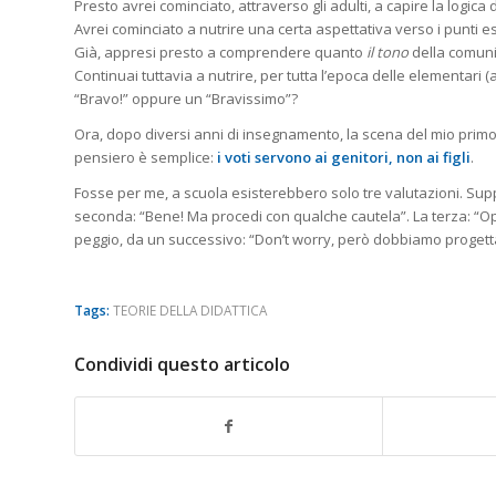
Presto avrei cominciato, attraverso gli adulti, a capire la logic
Avrei cominciato a nutrire una certa aspettativa verso i punti e
Già, appresi presto a comprendere quanto
il tono
della comuni
Continuai tuttavia a nutrire, per tutta l’epoca delle elementar
“Bravo!” oppure un “Bravissimo”?
Ora, dopo diversi anni di insegnamento, la scena del mio primo
pensiero è semplice:
i voti servono ai genitori, non ai figli
.
Fosse per me, a scuola esisterebbero solo tre valutazioni. Supp
seconda: “Bene! Ma procedi con qualche cautela”. La terza: “O
peggio, da un successivo: “Don’t worry, però dobbiamo proget
Tags:
TEORIE DELLA DIDATTICA
Condividi questo articolo