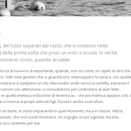
i
del tutto separati dal resto, che si incidono nella
ella prima volta che presi un voto a scuola. In verità,
 nemmeno conto, quando accadde.
lcosa di nuovo e di importante, quando, non so come, mi capitò di dire che
 Vidi i miei genitori che si guardarono. Interruppero la cena e, con quell
restarono a compiere un rito. Mia madre andò verso la cartella, estrasse il
varono con attenzione, si consultarono per controllare di aver letto
 in quella mielosa esibizione di tenerezza – che poi mielosa appare solo 
i riserva ai propri adorati figli, fossero anche scarrafoni.
 un bene, lo stavo imparando in quel momento, mica in classe. Vidi la
iaciuto, che non vuole mostrarsi. Un orgoglio un po’ egoista, ma che,
to ero contento
per me
.