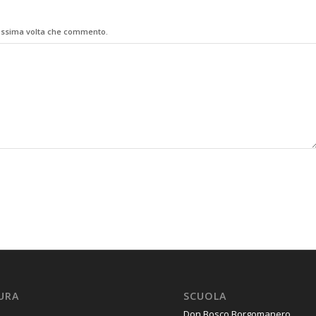
rossima volta che commento.
URA
SCUOLA
Don Bosco Borgomanero