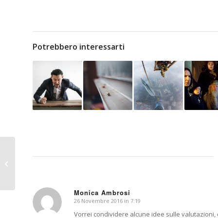
Potrebbero interessarti
Il battesimo della
generazione
Monica Ambrosi
26 Novembre 2016 in 7:19
dice:
Vorrei condividere alcune idee sulle valutazioni,