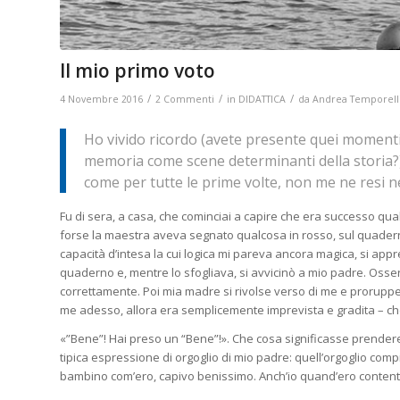
Il mio primo voto
/
/
/
4 Novembre 2016
2 Commenti
in
DIDATTICA
da
Andrea Temporell
Ho vivido ricordo (avete presente quei momenti, 
memoria come scene determinanti della storia?) d
come per tutte le prime volte, non me ne resi
Fu di sera, a casa, che cominciai a capire che era successo qua
forse la maestra aveva segnato qualcosa in rosso, sul quaderno.
capacità d’intesa la cui logica mi pareva ancora magica, si app
quaderno e, mentre lo sfogliava, si avvicinò a mio padre. Osser
correttamente. Poi mia madre si rivolse verso di me e proruppe
me adesso, allora era semplicemente imprevista e gradita – che s
«”Bene”! Hai preso un “Bene”!». Che cosa significasse prendere
tipica espressione di orgoglio di mio padre: quell’orgoglio comp
bambino com’ero, capivo benissimo. Anch’io quand’ero conten