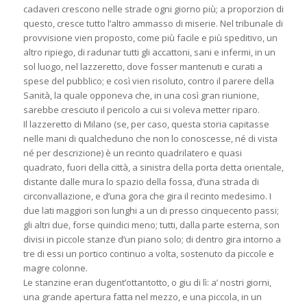
cadaveri crescono nelle strade ogni giorno più; a proporzion di
questo, cresce tutto l’altro ammasso di miserie. Nel tribunale di
provvisione vien proposto, come più facile e più speditivo, un
altro ripiego, di radunar tutti gli accattoni, sani e infermi, in un
sol luogo, nel lazzeretto, dove fosser mantenuti e curati a
spese del pubblico; e così vien risoluto, contro il parere della
Sanità, la quale opponeva che, in una così gran riunione,
sarebbe cresciuto il pericolo a cui si voleva metter riparo.
Il lazzeretto di Milano (se, per caso, questa storia capitasse
nelle mani di qualcheduno che non lo conoscesse, né di vista
né per descrizione) è un recinto quadrilatero e quasi
quadrato, fuori della città, a sinistra della porta detta orientale,
distante dalle mura lo spazio della fossa, d’una strada di
circonvallazione, e d’una gora che gira il recinto medesimo. I
due lati maggiori son lunghi a un di presso cinquecento passi;
gli altri due, forse quindici meno; tutti, dalla parte esterna, son
divisi in piccole stanze d’un piano solo; di dentro gira intorno a
tre di essi un portico continuo a volta, sostenuto da piccole e
magre colonne.
Le stanzine eran dugent’ottantotto, o giu di lì: a’ nostri giorni,
una grande apertura fatta nel mezzo, e una piccola, in un