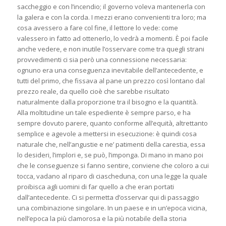
saccheggio e con l’incendio; il governo voleva mantenerla con
la galera e con la corda. I mezzi erano convenienti tra loro; ma
cosa avessero a fare col fine, il lettore lo vede: come
valessero in fatto ad ottenerlo, lo vedrà a momenti. È poi facile
anche vedere, e non inutile l’osservare come tra quegli strani
provvedimenti ci sia però una connessione necessaria:
ognuno era una conseguenza inevitabile dell’antecedente, e
tutti del primo, che fissava al pane un prezzo così lontano dal
prezzo reale, da quello cioè che sarebbe risultato
naturalmente dalla proporzione tra il bisogno e la quantità.
Alla moltitudine un tale espediente è sempre parso, e ha
sempre dovuto parere, quanto conforme all’equità, altrettanto
semplice e agevole a mettersi in esecuzione: è quindi cosa
naturale che, nell’angustie e ne’ patimenti della carestia, essa
lo desideri, l’implori e, se può, l’imponga. Di mano in mano poi
che le conseguenze si fanno sentire, conviene che coloro a cui
tocca, vadano al riparo di ciascheduna, con una legge la quale
proibisca agli uomini di far quello a che eran portati
dall’antecedente. Ci si permetta d’osservar qui di passaggio
una combinazione singolare. In un paese e in un’epoca vicina,
nell’epoca la più clamorosa e la più notabile della storia