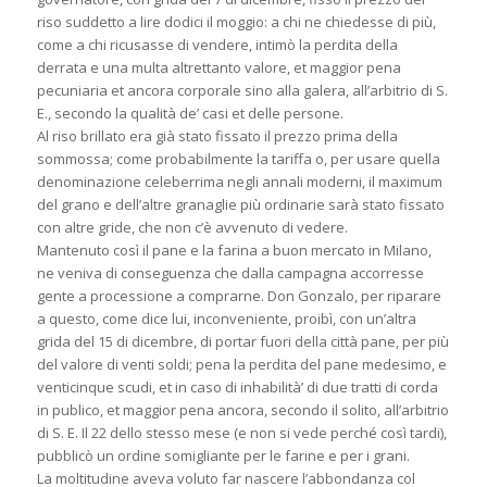
riso suddetto a lire dodici il moggio: a chi ne chiedesse di più,
come a chi ricusasse di vendere, intimò la perdita della
derrata e una multa altrettanto valore, et maggior pena
pecuniaria et ancora corporale sino alla galera, all’arbitrio di S.
E., secondo la qualità de’ casi et delle persone.
Al riso brillato era già stato fissato il prezzo prima della
sommossa; come probabilmente la tariffa o, per usare quella
denominazione celeberrima negli annali moderni, il maximum
del grano e dell’altre granaglie più ordinarie sarà stato fissato
con altre gride, che non c’è avvenuto di vedere.
Mantenuto così il pane e la farina a buon mercato in Milano,
ne veniva di conseguenza che dalla campagna accorresse
gente a processione a comprarne. Don Gonzalo, per riparare
a questo, come dice lui, inconveniente, proibì, con un’altra
grida del 15 di dicembre, di portar fuori della città pane, per più
del valore di venti soldi; pena la perdita del pane medesimo, e
venticinque scudi, et in caso di inhabilità’ di due tratti di corda
in publico, et maggior pena ancora, secondo il solito, all’arbitrio
di S. E. Il 22 dello stesso mese (e non si vede perché così tardi),
pubblicò un ordine somigliante per le farine e per i grani.
La moltitudine aveva voluto far nascere l’abbondanza col