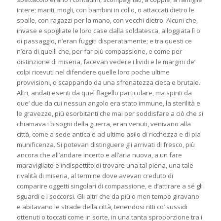
intere; mariti, mogli, con bambini in collo, o attaccati dietro le
spalle, con ragazzi per la mano, con vecchi dietro. Alcuni che,
invase e spogliate le loro case dalla soldatesca, alloggiata lì o
di passaggio, n’eran fuggiti disperatamente; e tra questi ce
n’era di quelli che, per far più compassione, e come per
distinzione di miseria, facevan vedere i lividi e le margini de’
colpi ricevuti nel difendere quelle loro poche ultime
provvisioni, o scappando da una sfrenatezza cieca e brutale.
Altri, andati esenti da quel flagello particolare, ma spinti da
que’ due da cui nessun angolo era stato immune, la sterilità e
le gravezze, più esorbitanti che mai per soddisfare a ciò che si
chiamava i bisogni della guerra, eran venuti, venivano alla
città, come a sede antica e ad ultimo asilo di ricchezza e di pia
munificenza. Si potevan distinguere gli arrivati di fresco, più
ancora che all’andare incerto e all’aria nuova, a un fare
maravigliato e indispettito di trovare una tal piena, una tale
rivalità di miseria, al termine dove avevan creduto di
comparire oggetti singolari di compassione, e d’attirare a sé gli
sguardi e i soccorsi. Gli altri che da più o men tempo giravano
e abitavano le strade della città, tenendosi ritti co’ sussidi
ottenuti o toccati come in sorte, in una tanta sproporzione tra i