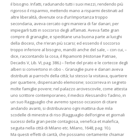
il bisogno. Infatti, radunando tutti i suoi mezzi, rendendo più
rigoroso il risparmio, mettendo mano a risparmi destinati ad
altre liberalità, divenute ora d’un’importanza troppo
secondaria, aveva cercato ogni maniera di far danari, per
impiegarli tutti in soccorso degli affamati. Aveva fatte gran
compre di granaglie, e speditane una buona parte ai luoghi
della diocesi, che n’eran più scarsi; ed essendo il soccorso
troppo inferiore al bisogno, mandò anche del sale, – con cui, –
dice, raccontando la cosa, il Ripamonti (Historiae Patriae,
Decadis V, Lib. VI, pag. 386.) – l’erbe del prato e le cortecce degli
alberi si convertono in cibo -. Granaglie pure e danari aveva
distribuiti ai parrochi della città; lui stesso la visitava, quartiere
per quartiere, dispensando elemosine; soccorreva in segreto
molte famiglie povere; nel palazzo arcivescovile, come attesta
uno scrittore contemporaneo, il medico Alessandro Tadino, in
un suo Ragguaglio che avremo spesso occasion di citare
andando avanti, si distribuivano ogni mattina due mila
scodelle di minestra di riso (Ragguaglio dell’origine et giornali
sucessi della gran peste contagiosa, venefica et malefica,
seguita nella città di Milano etc. Milano, 1648, pag. 10.).
Ma questi effetti di carità, che possiamo certamente chiamar