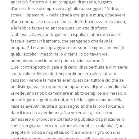
ancor più funesto ai suoi compagni di miseria, oggetto
d’orrore, forse di rimprovero agli altri passeggieri. ” Vidi io, –
scrive il Ripamonti, – nella strada che gira le mura, il cadavere
d’una donna… Le usciva di bocca dell’erba mezza rosicchiata,
e le labbra facevano ancora quasi un atto di sforzo
rabbioso… Aveva un fagottino in ispalla, e attaccato con le
fasce al petto un bambino, che piangendo chiedeva la
poppa… Ed erano sopraggiunte persone compassionevoli, le
quali, raccolto il meschinello di terra, lo portavan via,
adempiendo così intanto il primo ufizio materno “.
Quel contrapposto di gale e di cenci, di superfluità e di miseria,
spettacolo ordinario de’ tempi ordinari, era allora affatto
cessato. I cenci e la miseria eran quasi per tutto; e ciò che se
ne distingueva, era appena un apparenza di parca mediocrità.
Si vedevano i nobili camminare in abito semplice e dimesso, o
anche logoro e gretto; alcuni, perché le cagioni comuni della
miseria avevan mutata a quel segno anche la loro fortuna, o
dato il tracollo a patrimoni già sconcertati: gli altri, o che
temessero di provocare col fasto la pubblica disperazione, o
che si vergognassero d’insultare alla pubblica calamità. Que’
prepotenti odiati e rispettati, soliti a andare in giro con uno
strascico di bravi, andavano ora quasi soli, a capo basso, con