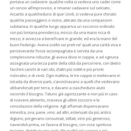
portava un cadavere: qualche volta si vedeva uno cader come
un cencio all’improvviso, e rimaner cadavere sul selciato.
Accanto a qualcheduno di que’ covili, si vedeva pure chinato
qualche passeggiero o vicino, attirato da una compassion
subitanea. In qualche luogo appariva un soccorso ordinato
con più lontana previdenza, mosso da una mano ricca di
mezzi, e avvezza a beneficare in grande; ed era la mano del
buon Federigo. Aveva scelto sei preti ne’ quali una carità viva e
perseverante fosse accompagnata e servita da una
complessione robusta; gli aveva divisi in coppie, e ad ognuna
assegnata una terza parte della città da percorrere, con dietro
facchini carichi di vari cibi, d’altri più sottili e più pronti
ristorativi, e di vesti. Ogni mattina, le tre coppie si mettevano in
istrada da diverse parti, s’avvicinavano a quelli che vedevano
abbandonati per terra, e davano a ciascheduno aiuto
secondo il bisogno. Taluno già agonizzante e non più in caso
di ricevere alimento, riceveva gli ultimi soccorsi e le
consolazioni della religione. Agli affamati dispensavano
minestra, ova, pane, vino; ad altri, estenuati da più antico
digiuno, porgevano consumati, stillati, vino più generoso,
riavendoli prima, se faceva di bisogno, con cose spiritose.
Insieme, distribuivano vesti alle nudità più sconce e più