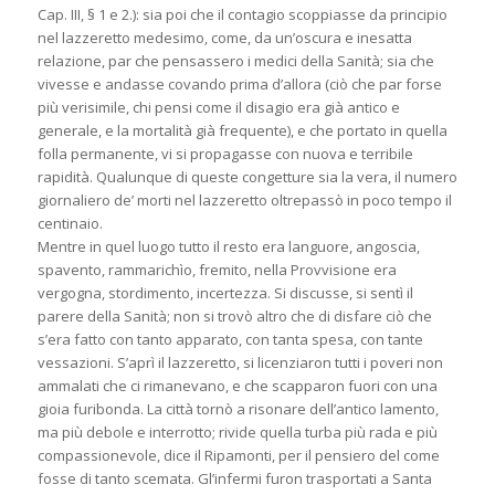
Cap. III, § 1 e 2.): sia poi che il contagio scoppiasse da principio
nel lazzeretto medesimo, come, da un’oscura e inesatta
relazione, par che pensassero i medici della Sanità; sia che
vivesse e andasse covando prima d’allora (ciò che par forse
più verisimile, chi pensi come il disagio era già antico e
generale, e la mortalità già frequente), e che portato in quella
folla permanente, vi si propagasse con nuova e terribile
rapidità. Qualunque di queste congetture sia la vera, il numero
giornaliero de’ morti nel lazzeretto oltrepassò in poco tempo il
centinaio.
Mentre in quel luogo tutto il resto era languore, angoscia,
spavento, rammarichìo, fremito, nella Provvisione era
vergogna, stordimento, incertezza. Si discusse, si sentì il
parere della Sanità; non si trovò altro che di disfare ciò che
s’era fatto con tanto apparato, con tanta spesa, con tante
vessazioni. S’aprì il lazzeretto, si licenziaron tutti i poveri non
ammalati che ci rimanevano, e che scapparon fuori con una
gioia furibonda. La città tornò a risonare dell’antico lamento,
ma più debole e interrotto; rivide quella turba più rada e più
compassionevole, dice il Ripamonti, per il pensiero del come
fosse di tanto scemata. Gl’infermi furon trasportati a Santa