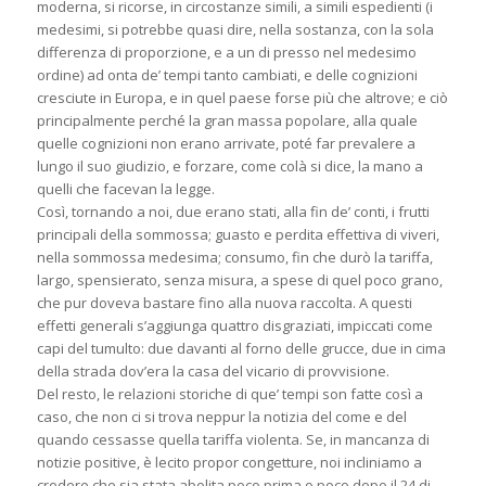
moderna, si ricorse, in circostanze simili, a simili espedienti (i
medesimi, si potrebbe quasi dire, nella sostanza, con la sola
differenza di proporzione, e a un di presso nel medesimo
ordine) ad onta de’ tempi tanto cambiati, e delle cognizioni
cresciute in Europa, e in quel paese forse più che altrove; e ciò
principalmente perché la gran massa popolare, alla quale
quelle cognizioni non erano arrivate, poté far prevalere a
lungo il suo giudizio, e forzare, come colà si dice, la mano a
quelli che facevan la legge.
Così, tornando a noi, due erano stati, alla fin de’ conti, i frutti
principali della sommossa; guasto e perdita effettiva di viveri,
nella sommossa medesima; consumo, fin che durò la tariffa,
largo, spensierato, senza misura, a spese di quel poco grano,
che pur doveva bastare fino alla nuova raccolta. A questi
effetti generali s’aggiunga quattro disgraziati, impiccati come
capi del tumulto: due davanti al forno delle grucce, due in cima
della strada dov’era la casa del vicario di provvisione.
Del resto, le relazioni storiche di que’ tempi son fatte così a
caso, che non ci si trova neppur la notizia del come e del
quando cessasse quella tariffa violenta. Se, in mancanza di
notizie positive, è lecito propor congetture, noi incliniamo a
credere che sia stata abolita poco prima o poco dopo il 24 di