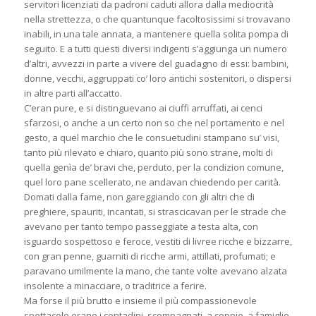
servitori licenziati da padroni caduti allora dalla mediocrità
nella strettezza, o che quantunque facoltosissimi si trovavano
inabili, in una tale annata, a mantenere quella solita pompa di
seguito. E a tutti questi diversi indigenti s’aggiunga un numero
d’altri, avvezzi in parte a vivere del guadagno di essi: bambini,
donne, vecchi, aggruppati co’ loro antichi sostenitori, o dispersi
in altre parti all’accatto.
C’eran pure, e si distinguevano ai ciuffi arruffati, ai cenci
sfarzosi, o anche a un certo non so che nel portamento e nel
gesto, a quel marchio che le consuetudini stampano su’ visi,
tanto più rilevato e chiaro, quanto più sono strane, molti di
quella genìa de’ bravi che, perduto, per la condizion comune,
quel loro pane scellerato, ne andavan chiedendo per carità.
Domati dalla fame, non gareggiando con gli altri che di
preghiere, spauriti, incantati, si strascicavan per le strade che
avevano per tanto tempo passeggiate a testa alta, con
isguardo sospettoso e feroce, vestiti di livree ricche e bizzarre,
con gran penne, guarniti di ricche armi, attillati, profumati; e
paravano umilmente la mano, che tante volte avevano alzata
insolente a minacciare, o traditrice a ferire.
Ma forse il più brutto e insieme il più compassionevole
spettacolo erano i contadini, scompagnati, a coppie, a famiglie