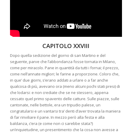
CAPITOLO XXVIII
Dopo quella sedizione del giorno di san Martino e del
seguente, parve che l’abbondanza fosse tornata in Milano,
come per miracolo. Pane in quantità da tutti i fornai; il prezzo,
come nell’annate migliori; le farine a proporzione. Coloro che,
in que’ due giorni, s’erano addati a urlare o a far anche
qualcosa di più, avevano ora (meno alcuni pochi stati presi) di
che lodarsi: e non crediate che se ne stessero, appena
cessato quel primo spavento delle catture. Sulle piazze, sulle
cantonate, nelle bettole, era un tripudio palese, un
congratularsi e un vantarsi tra’ denti d’aver trovata la maniera
di far rinviliare il pane. In mezzo però alla festa e alla
baldanza, c’era (e come non ci sarebbe stata?)
un’inquietudine, un presentimento che la cosa non avesse a