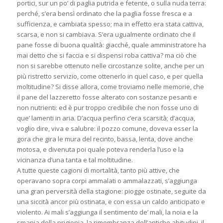
portici, sur un po’ di paglia putrida e fetente, o sulla nuda terra:
perché, s’era bensì ordinato che la paglia fosse fresca e a
sufficienza, e cambiata spesso; ma in effetto era stata cattiva,
scarsa, e non si cambiava. S’era ugualmente ordinato che il
pane fosse di buona qualità: giacché, quale amministratore ha
mai detto che si faccia e si dispensi roba cattiva? ma ciò che
non si sarebbe ottenuto nelle circostanze solite, anche per un
più ristretto servizio, come ottenerlo in quel caso, e per quella
moltitudine? Si disse allora, come troviamo nelle memorie, che
il pane del lazzeretto fosse alterato con sostanze pesanti e
non nutrienti: ed è pur troppo credibile che non fosse uno di
que’ lamenti in aria. D’acqua perfino c’era scarsità; d’acqua,
voglio dire, viva e salubre: il pozzo comune, doveva esser la
gora che gira le mura del recinto, bassa, lenta, dove anche
motosa, e divenuta poi quale poteva renderla l’uso e la
vicinanza d’una tanta e tal moltitudine.
A tutte queste cagioni di mortalità, tanto più attive, che
operavano sopra corpi ammalati o ammalazzati, s’aggiunga
una gran perversità della stagione: piogge ostinate, seguite da
una siccità ancor più ostinata, e con essa un caldo anticipato e
violento. Ai mali s’aggiunga il sentimento de’ mali, la noia e la
smania della prigionia, la rimembranza dell’antiche abitudini, il