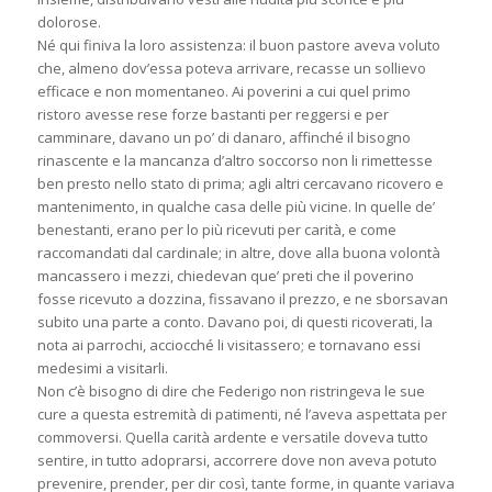
dolorose.
Né qui finiva la loro assistenza: il buon pastore aveva voluto
che, almeno dov’essa poteva arrivare, recasse un sollievo
efficace e non momentaneo. Ai poverini a cui quel primo
ristoro avesse rese forze bastanti per reggersi e per
camminare, davano un po’ di danaro, affinché il bisogno
rinascente e la mancanza d’altro soccorso non li rimettesse
ben presto nello stato di prima; agli altri cercavano ricovero e
mantenimento, in qualche casa delle più vicine. In quelle de’
benestanti, erano per lo più ricevuti per carità, e come
raccomandati dal cardinale; in altre, dove alla buona volontà
mancassero i mezzi, chiedevan que’ preti che il poverino
fosse ricevuto a dozzina, fissavano il prezzo, e ne sborsavan
subito una parte a conto. Davano poi, di questi ricoverati, la
nota ai parrochi, acciocché li visitassero; e tornavano essi
medesimi a visitarli.
Non c’è bisogno di dire che Federigo non ristringeva le sue
cure a questa estremità di patimenti, né l’aveva aspettata per
commoversi. Quella carità ardente e versatile doveva tutto
sentire, in tutto adoprarsi, accorrere dove non aveva potuto
prevenire, prender, per dir così, tante forme, in quante variava