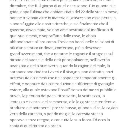
dicembre, che fu il giorno di quell’esecuzione. E in quanto alle
gride, dopo l’ultima che abbiam citata del 22 dello stesso mese,
non ne troviamo altre in materia di grasce; sian esse perite, o
siano sfuggite alle nostre ricerche, o sia finalmente che il
governo, disanimato, se non ammaestrato dall’inefficacia di
que’ suoi rimedi, e sopraffatto dalle cose, le abbia
abbandonate al loro corso. Troviamo bensì nelle relazioni di
più d’uno storico (inclinati, com’erano, più a descriver
grand’avvenimenti, che a notarne le cagioni e il progresso) il
ritratto del paese, e della città principalmente, nell’inverno
avanzato e nella primavera, quando la cagion del male, la
sproporzione cioè tra i viveri e il bisogno, non distrutta, anzi
accresciuta da’ rimedi che ne sospesero temporariamente gli
effetti, e neppure da un’introduzione sufficiente di granaglie
estere, alla quale ostavano l’insufficienza de’ mezzi pubblici e
privati, la penuria de’ paesi circonvicini, la scarsezza, la
lentezza e i vincoli del commercio, e le leggi stesse tendenti a
produrre e mantenere il prezzo basso, quando, dico, la cagion
vera della carestia, o per dir meglio, la carestia stessa
operava senza ritegno, e con tutta la sua forza. Ed ecco la
copia di quel ritratto doloroso.