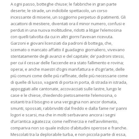
A ogni passo, botteghe chiuse; le fabbriche in gran parte
deserte; le strade, un indicibile spettacolo, un corso
incessante di miserie, un soggiorno perpetuo di patimenti. Gli
accattoni di mestiere, diventati ora il minor numero, confusi e
perduti in una nuova moltitudine, ridotti a litigar l’elemosina
con quelli talvolta da cui in altri giorni l’avevan ricevuta.
Garzoni e giovani licenziati da padroni di bottega, che,
scemato o mancato affatto il guadagno giornaliero, vivevano
stentatamente degli avanzi e del capitale; de’ padroni stessi,
per cui il cessar delle faccende era stato fallimento e rovina;
operai, e anche maestri d’ogni manifattura e d’ogn’arte, delle
più comuni come delle più raffinate, delle più necessarie come
di quelle di lusso, vaganti di porta in porta, di strada in istrada,
appoggiati alle cantonate, accovacciati sulle lastre, lungo le
case e le chiese, chiedendo pietosamente l’elemosina, o
esitanti tra il bisogno e una vergogna non ancor domata,
smunti, spossati, rabbrividiti dal freddo e dalla fame ne’ panni
logori e scarsi, ma che in molti serbavano ancora i segni
d’un’antica agiatezza; come nell’inerzia e nell’avvilimento,
compariva non so quale indizio d’abitudini operose e franche.
Mescolati tra la deplorabile turba, e non piccola parte di essa,