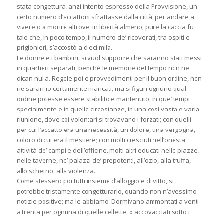
stata congettura, anzi intento espresso della Provvisione, un
certo numero d’accattoni sfrattasse dalla città, per andare a
vivere o a morire altrove, in libertà almeno; pure la caccia fu
tale che, in poco tempo, il numero de’ ricoverati, tra ospiti e
prigionieri, s’accostò a dieci mila.
Le donne e i bambini, si vuol supporre che saranno stati messi
in quartieri separati, benché le memorie del tempo non ne
dican nulla. Regole poi e provvedimenti per il buon ordine, non
ne saranno certamente mancati; ma si figuri ognuno qual
ordine potesse essere stabilito e mantenuto, in que’ tempi
specialmente e in quelle circostanze, in una così vasta e varia
riunione, dove coi volontari si trovavano i forzati; con quelli
per cui l’accatto era una necessità, un dolore, una vergogna,
coloro di cui era il mestiere; con molti cresciuti nell’onesta
attività de’ campi e dell’officine, molti altri educati nelle piazze,
nelle taverne, ne’ palazzi de’ prepotenti, all’ozio, alla truffa,
allo scherno, alla violenza.
Come stessero poi tutti insieme d’alloggio e di vitto, si
potrebbe tristamente congetturarlo, quando non n’avessimo
notizie positive; ma le abbiamo. Dormivano ammontati a venti
a trenta per ognuna di quelle cellette, o accovacciati sotto i