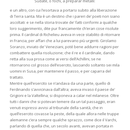
Sudate, o fochi, a preparar metalli:
e un altro, con cui l’esortava a portarsi subito alla liberazione
di Terra santa. Ma è un destino che i pareri de’ poeti non siano
ascoltati: e se nella storia trovate de’ fatti conformi a qualche
loro suggerimento, dite pur francamente ch’eran cose risolute
prima. Il cardinal di Richelieu aveva in vece stabilito di ritornare
in Francia, per affari che a lui parevano più urgenti. Girolamo
Soranzo, inviato de’ Veneziani, poté bene addurre ragioni per
combattere quella risoluzione; che il re e il cardinale, dando
retta alla sua prosa come ai versi dell’Achillini, se ne
ritornarono col grosso dell’esercito, lasciando soltanto sei mila
uomini in Susa, per mantenere il passo, e per caparra del
trattato.
Mentre quell’esercito se n’andava da una parte, quello di
Ferdinando s’avvicinava dall’altra; aveva invaso il paese de’
Grigioni e la Valtellina; si disponeva a calar nel milanese. Oltre
tutti i danni che si potevan temere da un tal passaggio, eran
venuti espressi avvisi al tribunale della sanità, che in
quell’esercito covasse la peste, della quale allora nelle truppe
alemanne c’era sempre qualche sprazzo, come dice il Varchi,
parlando di quella che, un secolo avanti, avevan portata in