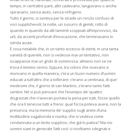
tempo; in cent’altre parti, altri cadevano, languivano o anche
spiravano, senza aiuto, senza refrigerio.
Tutto il giorno, si sentiva per le strade un ronzìo confuso di
voci supplichevoli; la notte, un susurro di gemiti, rotto di
quando in quando da alti lamenti scoppiati all’improvviso, da
urli, da accenti profondi d’invocazione, che terminavano in
istrida acute.
È cosa notabile che, in un tanto eccesso di stenti, in una tanta
varietà di querele, non si vedesse mai un tentativo, non
iscappasse mai un grido di sommossa: almeno non se ne
trova il minimo cenno. Eppure, tra coloro che vivevano e
morivano in quella maniera, c’era un buon numero d’uomini
educati a tutt’altro che a tollerare; c’erano a centinaia, di que’
medesimi che, il giorno di san Martino, s’erano tanto fatti
sentire. Né si può pensare che l’esempio de’ quattro
disgraziati che n’avevan portata la pena per tutti, fosse quello
che ora li tenesse tutti a freno: qual forza poteva avere, non la
presenza, ma la memoria de’ supplizi sugli animi d’una
moltitudine vagabonda e riunita, che si vedeva come
condannata a un lento supplizio, che già lo pativa? Ma noi
uomini siam in generale fatti così: ci rivoltiamo sdegnati e