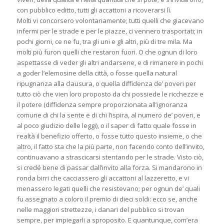
con pubblico editto, tutti gli accattoni a ricoverarsi lì.
Molti vi concorsero volontariamente; tutti quelli che giacevano
infermi per le strade e per le piazze, ci vennero trasportati; in
pochi giorni, ce ne fu, tra gli uni e gli altri, più di tre mila. Ma
molti più furon quelli che restaron fuori. O che ognun di loro
aspettasse di veder gli altri andarsene, e di rimanere in pochi
a goder l’elemosine della città, o fosse quella natural
ripugnanza alla clausura, o quella diffidenza de’ poveri per
tutto ciò che vien loro proposto da chi possiede le ricchezze e
il potere (diffidenza sempre proporzionata all’ignoranza
comune di chi la sente e di chi l’ispira, al numero de’ poveri, e
al poco giudizio delle leggi), o il saper di fatto quale fosse in
realtà il benefizio offerto, o fosse tutto questo insieme, o che
altro, il fatto sta che la più parte, non facendo conto dell’invito,
continuavano a strascicarsi stentando per le strade. Visto ciò,
si credé bene di passar dall’invito alla forza. Si mandarono in
ronda birri che cacciassero gli accattoni al lazzeretto, e vi
menassero legati quelli che resistevano; per ognun de’ quali
fu assegnato a coloro il premio di dieci soldi: ecco se, anche
nelle maggiori strettezze, i danari del pubblico si trovan
sempre, per impiegarli a sproposito. E quantunque, com’era