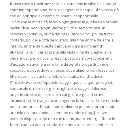
furiosi contro i mali mezzani, e ci curviamo in silenzio sotto gli
estremi; sopportiamo, non rassegnati ma stupidi, il colmo di ciò
che da principio avevamo chiamato insopportabile.
Il vòto che la mortalità faceva ogni giorno in quella deplorabile
moltitudine, veniva ogni giorno più che riempito: era un
concorso continuo, prima da’ paesi circonvicini, poi da tutto il
contado, poi dalle città dello stato, alla fine anche da altre. E
intanto, anche da questa partivano ogni giorno antichi
abitatori; alcuni per sottrarsi alla vista di tante piaghe; altri,
vedendosi, per dir così, preso il posto da’ nuovi concorrenti
d’accatto, uscivano a un’ultima disperata prova di chieder
soccorso altrove, dove si fosse, dove almeno non fosse così
fitta e così incalzante la folla e la rivalità del chiedere
S’incontravano nell’opposto viaggio questi e que’ pellegrini,
spettacolo di ribrezzo gli uni agli altri, e saggio doloroso,
augurio sinistro del termine a cui gli uni e gli altri erano
incamminati. Ma seguitavano ognuno la sua strada, se non più
per la speranza di mutar sorte, almeno per non tornare sotto
un cielo divenuto odioso, per non rivedere i luoghi dove
avevan disperato. Se non che taluno, mancandogli affatto le
forze, cadeva per la strada, e rimaneva lì morto: spettacolo