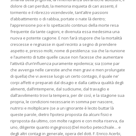
dolore di cari perduti, la memoria inquieta di cari assenti, il
tormento e il ribrezzo vicendevole, tant’altre passioni
d’abbattimento o di rabbia, portate o nate là dentro;
l’apprensione poi e lo spettacolo continuo della morte resa
frequente da tante cagioni, e divenuta essa medesima una
nuova e potente cagione. E non farà stupore che la mortalità
crescesse e regnasse in quel recinto a segno di prendere
aspetto e, presso molti, nome di pestilenza: sia che la riunione
e l’aumento di tutte quelle cause non facesse che aumentare
l’attività d’un’influenza puramente epidemica; sia (come par
che avvenga nelle carestie anche men gravi e men prolungate
di quella) che vi avesse luogo un certo contagio, il quale ne’
corpi affetti e preparati dal disagio e dalla cattiva qualità degli
alimenti, dall’intemperie, dal sudiciume, dal travaglio e
dall’avvilimento trovi la tempera, per dir così, e la stagione sua
propria, le condizioni necessarie in somma per nascere,
nutrirsi e moltiplicare (se a un ignorante è lecito buttar là
queste parole, dietro l’ipotesi proposta da alcuni fisici e
riproposta da ultimo, con molte ragioni e con molta riserva, da
uno, diligente quanto ingegnoso) (Del morbo petecchiale… e
degli altri contagi in generale, opera del dott. F. Enrico Acerbi,