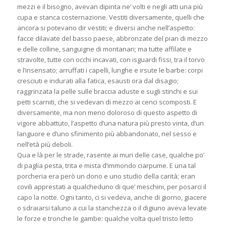
mezzi e il bisogno, avevan dipinta ne’ volti e negli atti una più
cupa e stanca costernazione. Vestiti diversamente, quelli che
ancora si potevano dir vestiti; e diversi anche nell’aspetto:
facce dilavate del basso paese, abbronzate del pian di mezzo
e delle colline, sanguigne di montanari; ma tutte affilate e
stravolte, tutte con occhi incavati, con isguardi fissi, tra il torvo
e l’insensato; arruffati i capelli, lunghe e irsute le barbe: corpi
cresciuti e indurati alla fatica, esausti ora dal disagio;
raggrinzata la pelle sulle braccia aduste e sugli stinchi e sui
petti scarniti, che si vedevan di mezzo ai cenci scomposti. E
diversamente, ma non meno doloroso di questo aspetto di
vigore abbattuto, l’aspetto d’una natura più presto vinta, d’un
languore e d’uno sfinimento più abbandonato, nel sesso e
nell’età più deboli.
Qua e là per le strade, rasente ai muri delle case, qualche po’
di paglia pesta, trita e mista d’immondo ciarpume. E una tal
porcheria era però un dono e uno studio della carità; eran
covili apprestati a qualcheduno di que’ meschini, per posarci il
capo la notte. Ogni tanto, ci si vedeva, anche di giorno, giacere
o sdraiarsi taluno a cui la stanchezza o il digiuno aveva levate
le forze e tronche le gambe: qualche volta quel tristo letto