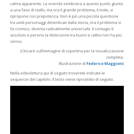
calma apparente. La vicenda sembrava a questo punto giunta
a una fase di stallo, ma ora il grande problema, il male, si
ripropone con prepotenza. Non è più una piccola questione
tra umili personaggi dimenticati dalla storia, ora il problema si
fa cosmico, diventa radicalmente universale. Il contagio è
assoluto e persino la distinzione tra buoni e cattivi non ha più
senso.
(Cliccare sull’immagine di copertina per la visualizzazione
completa.
Illustrazione di
Federico Maggioni
)
Nella videolettura qui di seguito troverete indicate le
sequenze del capitolo. Il testo viene riprodotto di seguito.