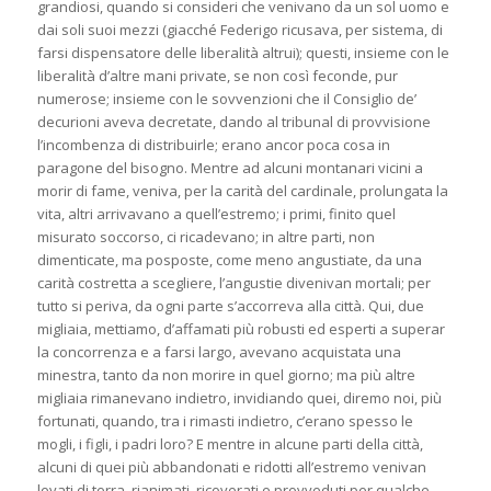
grandiosi, quando si consideri che venivano da un sol uomo e
dai soli suoi mezzi (giacché Federigo ricusava, per sistema, di
farsi dispensatore delle liberalità altrui); questi, insieme con le
liberalità d’altre mani private, se non così feconde, pur
numerose; insieme con le sovvenzioni che il Consiglio de’
decurioni aveva decretate, dando al tribunal di provvisione
l’incombenza di distribuirle; erano ancor poca cosa in
paragone del bisogno. Mentre ad alcuni montanari vicini a
morir di fame, veniva, per la carità del cardinale, prolungata la
vita, altri arrivavano a quell’estremo; i primi, finito quel
misurato soccorso, ci ricadevano; in altre parti, non
dimenticate, ma posposte, come meno angustiate, da una
carità costretta a scegliere, l’angustie divenivan mortali; per
tutto si periva, da ogni parte s’accorreva alla città. Qui, due
migliaia, mettiamo, d’affamati più robusti ed esperti a superar
la concorrenza e a farsi largo, avevano acquistata una
minestra, tanto da non morire in quel giorno; ma più altre
migliaia rimanevano indietro, invidiando quei, diremo noi, più
fortunati, quando, tra i rimasti indietro, c’erano spesso le
mogli, i figli, i padri loro? E mentre in alcune parti della città,
alcuni di quei più abbandonati e ridotti all’estremo venivan
levati di terra, rianimati, ricoverati e provveduti per qualche