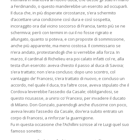
a Ferdinando, o questo manderebbe un esercito ad occuparli.
Il duca che, in più disperate circostanze, s’era schermito
d’accettare una condizione così dura e così sospetta,
incoraggito ora dal vicino soccorso di Francia, tanto più se ne
schermiva; però con termini in cui il no fosse rigirato e
allungato, quanto si poteva, e con proposte di sommissione,
anche più apparente, ma meno costosa. Il commissario se
n’era andato, protestandogli che si verrebbe alla forza. In
marzo, il cardinal di Richelieu era poi calato infatti col re, alla
testa d’un esercito: aveva chiesto il passo al duca di Savoia;
s’era trattato; non s’era concluso; dopo uno scontro, col
vantaggio de’ Francesi, s’era trattato di nuovo, e concluso un
accordo, nel quale il duca, tra l’altre cose, aveva stipulato che il
Cordova leverebbe l’assedio da Casale; obbligandosi, se
questo ricusasse, a unirsi co’ Francesi, per invadere il ducato
di Milano. Don Gonzalo, parendogli anche d’uscirne con poco,
aveva levato l’assedio da Casale, dov’era subito entrato un
corpo di Francesi, a rinforzar la guarnigione.
Fu in questa occasione che l’Achillini scrisse al re Luigi quel suo
famoso sonetto: