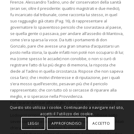
Firenze. Alessandro Tadino, uno de’ conservatori della sanità
(eran sei, oltre il presidente: quattro magistrati e due medici),
fu incaricato dal tribunale, come racconta lui stesso, in quel
suo ragguaglio già citato (Pag. 16), di rappresentare al
governatore lo spaventoso pericolo che sovrastava al paese,
se quella gente ci passava, per andare all’assedio di Mantova,
come s’era sparsa la voce. Da tutti i portamenti di don
Gonzalo, pare che avesse una gran smania d’acquistarsi un
posto nella storia, la quale infatti non poté non occuparsi di lui;
ma (come spesso le accade) non conobbe, o non si curò di
registrare l’atto di lui più degno di memoria, la risposta che
diede al Tadino in quella circostanza. Rispose che non sapeva
cosa farci; che i motivi d’interesse e di riputazione, per i quali
s’era mosso quell’esercito, pesavan più che il pericolo
rappresentato; che con tutto ciò si cercasse di riparare alla
meglio, e si sperasse nella Provvidenza.
Per riparar dunque alla meglio, i due medici della Sanità (il
Questo sito utilizza i cookie. Continuando a navigare nel sito,
Tadino suddetto e Senatore Settala, figlio del celebre
accetti il l'utilizzo dei cookie.
Lodovico) proposero in quel tribunale che si proibisse sotto
severissime pene di comprar roba di nessuna sorte da’ soldati
LEGGI
APPROFONDISCI
ACCETTO
ch’eran per passare; ma non fu possibile far intendere la
necessità d’un tal ordine al presidente, ” uomo “, dice il Tadino,