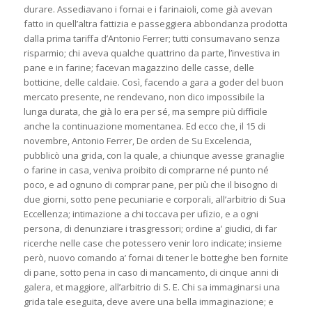
durare. Assediavano i fornai e i farinaioli, come già avevan
fatto in quell’altra fattizia e passeggiera abbondanza prodotta
dalla prima tariffa d’Antonio Ferrer; tutti consumavano senza
risparmio; chi aveva qualche quattrino da parte, l’investiva in
pane e in farine; facevan magazzino delle casse, delle
botticine, delle caldaie. Così, facendo a gara a goder del buon
mercato presente, ne rendevano, non dico impossibile la
lunga durata, che già lo era per sé, ma sempre più difficile
anche la continuazione momentanea. Ed ecco che, il 15 di
novembre, Antonio Ferrer, De orden de Su Excelencia,
pubblicò una grida, con la quale, a chiunque avesse granaglie
o farine in casa, veniva proibito di comprarne né punto né
poco, e ad ognuno di comprar pane, per più che il bisogno di
due giorni, sotto pene pecuniarie e corporali, all’arbitrio di Sua
Eccellenza; intimazione a chi toccava per ufizio, e a ogni
persona, di denunziare i trasgressori; ordine a’ giudici, di far
ricerche nelle case che potessero venir loro indicate; insieme
però, nuovo comando a’ fornai di tener le botteghe ben fornite
di pane, sotto pena in caso di mancamento, di cinque anni di
galera, et maggiore, all’arbitrio di S. E. Chi sa immaginarsi una
grida tale eseguita, deve avere una bella immaginazione; e