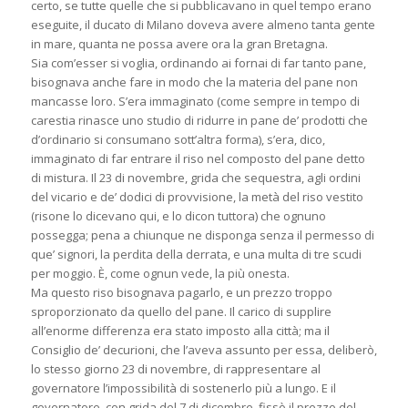
certo, se tutte quelle che si pubblicavano in quel tempo erano
eseguite, il ducato di Milano doveva avere almeno tanta gente
in mare, quanta ne possa avere ora la gran Bretagna.
Sia com’esser si voglia, ordinando ai fornai di far tanto pane,
bisognava anche fare in modo che la materia del pane non
mancasse loro. S’era immaginato (come sempre in tempo di
carestia rinasce uno studio di ridurre in pane de’ prodotti che
d’ordinario si consumano sott’altra forma), s’era, dico,
immaginato di far entrare il riso nel composto del pane detto
di mistura. Il 23 di novembre, grida che sequestra, agli ordini
del vicario e de’ dodici di provvisione, la metà del riso vestito
(risone lo dicevano qui, e lo dicon tuttora) che ognuno
possegga; pena a chiunque ne disponga senza il permesso di
que’ signori, la perdita della derrata, e una multa di tre scudi
per moggio. È, come ognun vede, la più onesta.
Ma questo riso bisognava pagarlo, e un prezzo troppo
sproporzionato da quello del pane. Il carico di supplire
all’enorme differenza era stato imposto alla città; ma il
Consiglio de’ decurioni, che l’aveva assunto per essa, deliberò,
lo stesso giorno 23 di novembre, di rappresentare al
governatore l’impossibilità di sostenerlo più a lungo. E il
governatore, con grida del 7 di dicembre, fissò il prezzo del