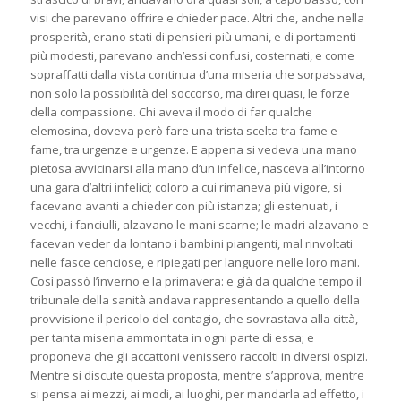
visi che parevano offrire e chieder pace. Altri che, anche nella
prosperità, erano stati di pensieri più umani, e di portamenti
più modesti, parevano anch’essi confusi, costernati, e come
sopraffatti dalla vista continua d’una miseria che sorpassava,
non solo la possibilità del soccorso, ma direi quasi, le forze
della compassione. Chi aveva il modo di far qualche
elemosina, doveva però fare una trista scelta tra fame e
fame, tra urgenze e urgenze. E appena si vedeva una mano
pietosa avvicinarsi alla mano d’un infelice, nasceva all’intorno
una gara d’altri infelici; coloro a cui rimaneva più vigore, si
facevano avanti a chieder con più istanza; gli estenuati, i
vecchi, i fanciulli, alzavano le mani scarne; le madri alzavano e
facevan veder da lontano i bambini piangenti, mal rinvoltati
nelle fasce cenciose, e ripiegati per languore nelle loro mani.
Così passò l’inverno e la primavera: e già da qualche tempo il
tribunale della sanità andava rappresentando a quello della
provvisione il pericolo del contagio, che sovrastava alla città,
per tanta miseria ammontata in ogni parte di essa; e
proponeva che gli accattoni venissero raccolti in diversi ospizi.
Mentre si discute questa proposta, mentre s’approva, mentre
si pensa ai mezzi, ai modi, ai luoghi, per mandarla ad effetto, i