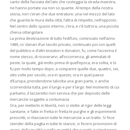
canto della facciata del lato che costeggia la strada maestra,
ne hanno portate via non so quante. Al tempo della nostra
storia, non c’eran che due entrature; una nel mezzo del lato
che guarda le mura della città, l’altra di rimpetto, nell’opposto.
Nel centro dello spazio interno, c’era, e c’è tutt’ora, una piccola
chiesa ottangolare.
La prima destinazione di tutto l’edifizio, cominciato nell’anno
1489, co’ danari d’un lascito privato, continuato poi con quelli
del pubblico e d’altri testatori e donatori, fu, come l’accenna il
nome stesso, di ricoverarvi, all’occorrenza, gli ammalati di
peste; la quale, già molto prima di quell’epoca, era solita, e lo
fu per molto tempo dopo, a comparire quelle due, quattro, sei,
otto volte per secolo, ora in questo, ora in quel paese
d’Europa, prendendone talvolta una gran parte, o anche
scorrendola tutta, per il lungo e per il largo. Nel momento di cui
parliamo, il lazzeretto non serviva che per deposito delle
mercanzie soggette a contumacia.
Ora, per metterlo in libertà, non si stette al rigor delle leggi
sanitarie, e fatte in fretta in fretta le purghe e gli esperimenti
prescritti, si rilasciaron tutte le mercanzie a un tratto. Si fece
stender della paglia in tutte le stanze, si fecero provvisioni di
viveri, della qualità e nella quantità che si poté; e s’invitarono,