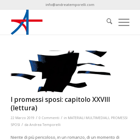
info@andreatemporelli.com
I promessi sposi: capitolo XXVIII
(lettura)
/
/
22 Marzo 2019
0 Commenti
in
MATERIALI MULTIMEDIALI
,
PROMESSI
/
SPOSI
da
Andrea Temporelli
Niente di più pericoloso, in un romanzo, di un momento di