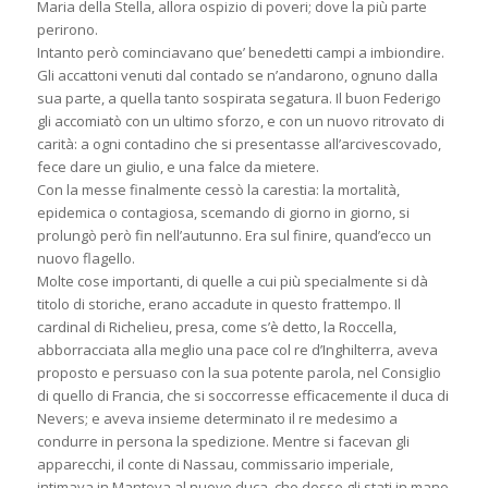
Maria della Stella, allora ospizio di poveri; dove la più parte
perirono.
Intanto però cominciavano que’ benedetti campi a imbiondire.
Gli accattoni venuti dal contado se n’andarono, ognuno dalla
sua parte, a quella tanto sospirata segatura. Il buon Federigo
gli accomiatò con un ultimo sforzo, e con un nuovo ritrovato di
carità: a ogni contadino che si presentasse all’arcivescovado,
fece dare un giulio, e una falce da mietere.
Con la messe finalmente cessò la carestia: la mortalità,
epidemica o contagiosa, scemando di giorno in giorno, si
prolungò però fin nell’autunno. Era sul finire, quand’ecco un
nuovo flagello.
Molte cose importanti, di quelle a cui più specialmente si dà
titolo di storiche, erano accadute in questo frattempo. Il
cardinal di Richelieu, presa, come s’è detto, la Roccella,
abborracciata alla meglio una pace col re d’Inghilterra, aveva
proposto e persuaso con la sua potente parola, nel Consiglio
di quello di Francia, che si soccorresse efficacemente il duca di
Nevers; e aveva insieme determinato il re medesimo a
condurre in persona la spedizione. Mentre si facevan gli
apparecchi, il conte di Nassau, commissario imperiale,
intimava in Mantova al nuovo duca, che desse gli stati in mano