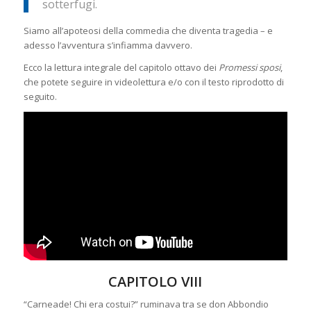
sotterfugi.
Siamo all’apoteosi della commedia che diventa tragedia – e
adesso l’avventura s’infiamma davvero.
Ecco la lettura integrale del capitolo ottavo dei
Promessi sposi
,
che potete seguire in videolettura e/o con il testo riprodotto di
seguito.
CAPITOLO VIII
“Carneade! Chi era costui?” ruminava tra se don Abbondio