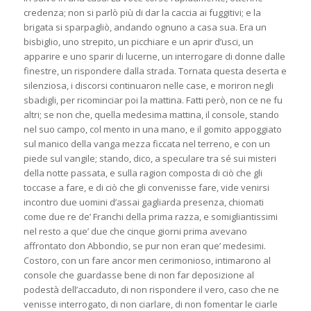
credenza; non si parlò più di dar la caccia ai fuggitivi; e la
brigata si sparpagliò, andando ognuno a casa sua. Era un
bisbiglio, uno strepito, un picchiare e un aprir d’usci, un
apparire e uno sparir di lucerne, un interrogare di donne dalle
finestre, un rispondere dalla strada. Tornata questa deserta e
silenziosa, i discorsi continuaron nelle case, e moriron negli
sbadigli, per ricominciar poi la mattina. Fatti però, non ce ne fu
altri; se non che, quella medesima mattina, il console, stando
nel suo campo, col mento in una mano, e il gomito appoggiato
sul manico della vanga mezza ficcata nel terreno, e con un
piede sul vangile; stando, dico, a speculare tra sé sui misteri
della notte passata, e sulla ragion composta di ciò che gli
toccase a fare, e di ciò che gli convenisse fare, vide venirsi
incontro due uomini d’assai gagliarda presenza, chiomati
come due re de’ Franchi della prima razza, e somigliantissimi
nel resto a que’ due che cinque giorni prima avevano
affrontato don Abbondio, se pur non eran que’ medesimi.
Costoro, con un fare ancor men cerimonioso, intimarono al
console che guardasse bene di non far deposizione al
podestà dell’accaduto, di non rispondere il vero, caso che ne
venisse interrogato, di non ciarlare, di non fomentar le ciarle