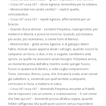
– Cosa c’è? cosa c’è? – disse Agnese, tenendola per la sottana.
– Misericordia! non avete sentito? – replicò quella,
svincolandosi.
– Cosa c’è? cosa c’è? – ripeté Agnese, afferrandola per un
braccio.
– Diavolo d’una donna! – esclamò Perpetua, rispingendola, per
mettersi in libertà; e prese la rincorsa. Quando, più lontano,
più acuto, più istantaneo, si sente l’urlo di Menico.
– Misericordia! – grida anche Agnese; e di galoppo dietro
l’altra. Avevan quasi appena alzati i calcagni, quando scoccò la
campana: un tocco, e due, e tre, e seguita: sarebbero stati
sproni, se quelle ne avessero avuto bisogno. Perpetua arriva,
un momento prima dell’altra; mentre vuole spinger l’uscio,
l’uscio si spalanca di dentro, e sulla soglia compariscono
Tonio, Gervaso, Renzo, Lucia, che, trovata la scala, eran venuti
giù saltelloni; e, sentendo poi quel terribile scampanìo,
correvano in furia, a mettersi in salvo.
– Cosa c’è? cosa c’è? – domandò Perpetua ansante ai fratelli,
che le risposero con un urtone, e scantonarono. – E voi! come!
che fate qui voi? – domandò poscia all’altra coppia, quando
l’ebbe raffigurata. Ma quelli pure usciron senza rispondere.