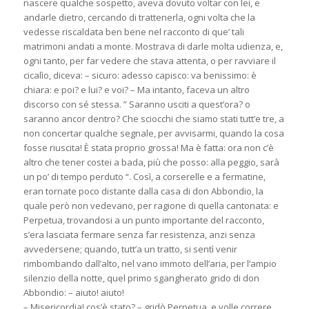
nascere qualche sospetto, aveva dovuto voltar con lei, e
andarle dietro, cercando di trattenerla, ogni volta che la
vedesse riscaldata ben bene nel racconto di que’ tali
matrimoni andati a monte. Mostrava di darle molta udienza, e,
ogni tanto, per far vedere che stava attenta, o per ravviare il
cicalìo, diceva: – sicuro: adesso capisco: va benissimo: è
chiara: e poi? e lui? e voi? – Ma intanto, faceva un altro
discorso con sé stessa. ” Saranno usciti a quest’ora? o
saranno ancor dentro? Che sciocchi che siamo stati tutt’e tre, a
non concertar qualche segnale, per avvisarmi, quando la cosa
fosse riuscita! È stata proprio grossa! Ma è fatta: ora non c’è
altro che tener costei a bada, più che posso: alla peggio, sarà
un po’ di tempo perduto “. Così, a corserelle e a fermatine,
eran tornate poco distante dalla casa di don Abbondio, la
quale però non vedevano, per ragione di quella cantonata: e
Perpetua, trovandosi a un punto importante del racconto,
s’era lasciata fermare senza far resistenza, anzi senza
avvedersene; quando, tutt’a un tratto, si sentì venir
rimbombando dall’alto, nel vano immoto dell’aria, per l’ampio
silenzio della notte, quel primo sgangherato grido di don
Abbondio: – aiuto! aiuto!
– Misericordia! cos’è stato? – gridò Perpetua, e volle correre.