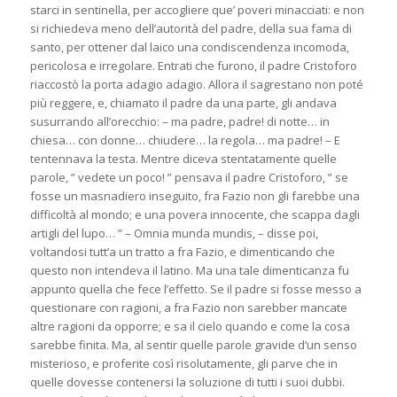
starci in sentinella, per accogliere que’ poveri minacciati: e non
si richiedeva meno dell’autorità del padre, della sua fama di
santo, per ottener dal laico una condiscendenza incomoda,
pericolosa e irregolare. Entrati che furono, il padre Cristoforo
riaccostò la porta adagio adagio. Allora il sagrestano non poté
più reggere, e, chiamato il padre da una parte, gli andava
susurrando all’orecchio: – ma padre, padre! di notte… in
chiesa… con donne… chiudere… la regola… ma padre! – E
tentennava la testa. Mentre diceva stentatamente quelle
parole, ” vedete un poco! ” pensava il padre Cristoforo, ” se
fosse un masnadiero inseguito, fra Fazio non gli farebbe una
difficoltà al mondo; e una povera innocente, che scappa dagli
artigli del lupo… ” – Omnia munda mundis, – disse poi,
voltandosi tutt’a un tratto a fra Fazio, e dimenticando che
questo non intendeva il latino. Ma una tale dimenticanza fu
appunto quella che fece l’effetto. Se il padre si fosse messo a
questionare con ragioni, a fra Fazio non sarebber mancate
altre ragioni da opporre; e sa il cielo quando e come la cosa
sarebbe finita. Ma, al sentir quelle parole gravide d’un senso
misterioso, e proferite così risolutamente, gli parve che in
quelle dovesse contenersi la soluzione di tutti i suoi dubbi.