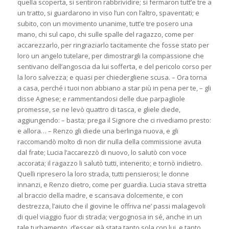
quella scoperta, si sentiron rabbrividire; si fermaron tutt’e tre a
un tratto, si guardarono in viso l’un con l’altro, spaventati; e
subito, con un movimento unanime, tutt’e tre posero una
mano, chi sul capo, chi sulle spalle del ragazzo, come per
accarezzarlo, per ringraziarlo tacitamente che fosse stato per
loro un angelo tutelare, per dimostrargli la compassione che
sentivano dell’angoscia da lui sofferta, e del pericolo corso per
la loro salvezza; e quasi per chiedergliene scusa. – Ora torna
a casa, perché i tuoi non abbiano a star più in pena per te, – gli
disse Agnese; e rammentandosi delle due parpagliole
promesse, se ne levò quattro di tasca, e gliele diede,
aggiungendo: – basta; prega il Signore che ci rivediamo presto:
e allora… – Renzo gli diede una berlinga nuova, e gli
raccomandò molto di non dir nulla della commissione avuta
dal frate; Lucia l’accarezzò di nuovo, lo salutò con voce
accorata; il ragazzo li salutò tutti, intenerito; e tornò indietro.
Quelli ripresero la loro strada, tutti pensierosi; le donne
innanzi, e Renzo dietro, come per guardia. Lucia stava stretta
al braccio della madre, e scansava dolcemente, e con
destrezza, l’aiuto che il giovine le offriva ne’ passi malagevoli
di quel viaggio fuor di strada; vergognosa in sé, anche in un
tale turbamento, d’esser già stata tanto sola con lui, e tanto