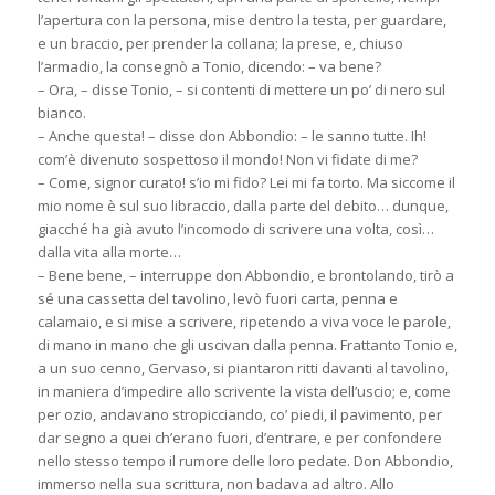
l’apertura con la persona, mise dentro la testa, per guardare,
e un braccio, per prender la collana; la prese, e, chiuso
l’armadio, la consegnò a Tonio, dicendo: – va bene?
– Ora, – disse Tonio, – si contenti di mettere un po’ di nero sul
bianco.
– Anche questa! – disse don Abbondio: – le sanno tutte. Ih!
com’è divenuto sospettoso il mondo! Non vi fidate di me?
– Come, signor curato! s’io mi fido? Lei mi fa torto. Ma siccome il
mio nome è sul suo libraccio, dalla parte del debito… dunque,
giacché ha già avuto l’incomodo di scrivere una volta, così…
dalla vita alla morte…
– Bene bene, – interruppe don Abbondio, e brontolando, tirò a
sé una cassetta del tavolino, levò fuori carta, penna e
calamaio, e si mise a scrivere, ripetendo a viva voce le parole,
di mano in mano che gli uscivan dalla penna. Frattanto Tonio e,
a un suo cenno, Gervaso, si piantaron ritti davanti al tavolino,
in maniera d’impedire allo scrivente la vista dell’uscio; e, come
per ozio, andavano stropicciando, co’ piedi, il pavimento, per
dar segno a quei ch’erano fuori, d’entrare, e per confondere
nello stesso tempo il rumore delle loro pedate. Don Abbondio,
immerso nella sua scrittura, non badava ad altro. Allo