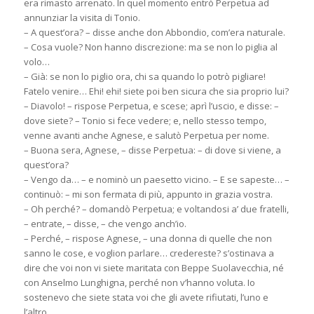
era rimasto arrenato. In quel momento entrò Perpetua ad
annunziar la visita di Tonio.
– A quest’ora? – disse anche don Abbondio, com’era naturale.
– Cosa vuole? Non hanno discrezione: ma se non lo piglia al
volo…
– Già: se non lo piglio ora, chi sa quando lo potrò pigliare!
Fatelo venire… Ehi! ehi! siete poi ben sicura che sia proprio lui?
– Diavolo! – rispose Perpetua, e scese; aprì l’uscio, e disse: –
dove siete? – Tonio si fece vedere; e, nello stesso tempo,
venne avanti anche Agnese, e salutò Perpetua per nome.
– Buona sera, Agnese, – disse Perpetua: – di dove si viene, a
quest’ora?
– Vengo da… – e nominò un paesetto vicino. – E se sapeste… –
continuò: – mi son fermata di più, appunto in grazia vostra.
– Oh perché? – domandò Perpetua; e voltandosi a’ due fratelli,
– entrate, – disse, – che vengo anch’io.
– Perché, – rispose Agnese, – una donna di quelle che non
sanno le cose, e voglion parlare… credereste? s’ostinava a
dire che voi non vi siete maritata con Beppe Suolavecchia, né
con Anselmo Lunghigna, perché non v’hanno voluta. Io
sostenevo che siete stata voi che gli avete rifiutati, l’uno e
l’altro…