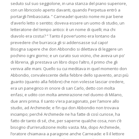
seduto sul suo seggiolone, in una stanza del piano superiore,
con un libricciolo aperto davanti, quando Perpetua entrò a
portargli l’imbasciata. ” Carneade! questo nome mi par bene
d’averlo letto o sentito; doveva essere un uomo di studio, un
letteratone del tempo antico: è un nome di quelli; ma chi
diavolo era costui? ” Tanto il pover’uomo era lontano da
prevedere che burrasca gli si addensasse sul capo!
Bisogna sapere che don Abbondio si dilettava di leggere un
pochino ogni giorno; e un curato suo vicino, che aveva un po’
di libreria, gli prestava un libro dopo l’altro, il primo che gli
veniva alle mani. Quello su cui meditava in quel momento don
Abbondio, convalescente della febbre dello spavento, anzi più
guarito (quanto alla febbre) che non volesse lasciar credere,
era un panegirico in onore di san Carlo, detto con molta
enfasi, e udito con molta ammirazione nel duomo di Milano,
due anni prima. Il santo v’era paragonato, per l’amore allo
studio, ad Archimede; e fin qui don Abbondio non trovava
inciampo; perché Archimede ne ha fatte di così curiose, ha
fatto dir tanto di sé, che, per saperne qualche cosa, non c’è
bisogno d’un’erudizione molto vasta. Ma, dopo Archimede,
l’oratore chiamava a paragone anche Carneade: e lì il lettore