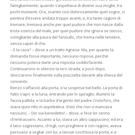
famigliarmente, quando s’aspettava di divenir sua moglie, tra
pochi momenti. Ora, svanito così dolorosamente quel sogno, si
pentiva d’essere andata troppo avanti, e, tra tante cagioni di
tremare, tremava anche per quel pudore che non nasce dalla
trista scienza del male, per quel pudore che ignora se stesso,
somigliante alla paura del fanciullo, che trema nelle tenebre,
senza saper di che.
– E la casa? – disse a un tratto Agnese. Ma, per quanto la
domanda fosse importante, nessuno rispose, perché
nessuno poteva darle una risposta soddisfacente.
Continuarono in silenzio la loro strada, e poco dopo,
sboccarono finalmente sulla piazzetta davanti alla chiesa del
convento.
Renzo s’affacciò alla porta, e la sospinse bel bello. La porta di
fatto s’aprì; e la luna, entrando per lo spiraglio, illuminò la
faccia pallida, e la barba d’argento del padre Cristoforo, che
stava quivi ritto in aspettativa. Visto che non ci mancava
nessuno, – Dio sia benedetto! – disse, e fece lor cenno
ch’entrassero. Accanto a lui, stava un altro cappuccino; ed era
il laico sagrestano, ch’egli, con preghiere e con ragioni, aveva
persuaso a vegliar con lui, a lasciar socchiusa la porta, e a