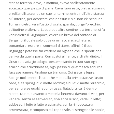
stanza terrena, dove, la mattina, aveva scelleratamente
accattato quel pezzo di pane. Cava fuori esca, pietra, acciarino
e zolfanelli, accende un suo lanternino, entra nell’altra stanza
più interna, per accertarsi che nessun ci sia: non c’è nessuno.
Torna indietro, va all’uscio di scala, guarda, porge l’orecchio:
solitudine e silenzio. Lascia due altre sentinelle a terreno, si fa
venir dietro il Grignapoco, ch’era un bravo del contado di
Bergamo, il quale solo doveva minacciare, acchetare,
comandare, essere in somma il dicitore, affinché il suo
linguaggio potesse far credere ad Agnese che la spedizione
veniva da quella parte. Con costui al fianco, e gli altri dietro, il
Griso sale adagio adagio, bestemmiando in cuor suo ogni
scalino che scricchiolasse, ogni passo di que’ mascalzoni che
facesse rumore. Finalmente è in cima. Qui giace la lepre.
Spinge mollemente l’uscio che mette alla prima stanza; l’uscio
cede, si fa spiraglio: vi mette l’occhio; è buio: vi mette l’orecchio,
per sentire se qualcheduno russa, fiata, brulica là dentro;
niente. Dunque avanti: si mette la lanterna davanti al viso, per
vedere, senza esser veduto, spalanca l’uscio, vede un letto;
addosso: il letto è fatto e spianato, con la rimboccatura
arrovesciata, e composta sul capezzale. Si stringe nelle spalle,