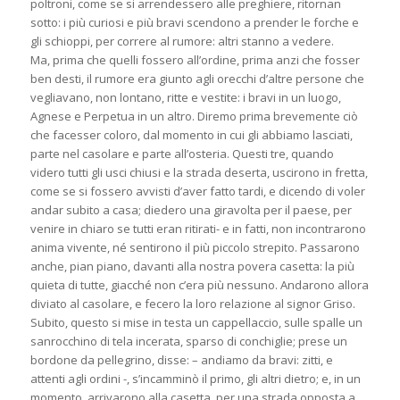
poltroni, come se si arrendessero alle preghiere, ritornan
sotto: i più curiosi e più bravi scendono a prender le forche e
gli schioppi, per correre al rumore: altri stanno a vedere.
Ma, prima che quelli fossero all’ordine, prima anzi che fosser
ben desti, il rumore era giunto agli orecchi d’altre persone che
vegliavano, non lontano, ritte e vestite: i bravi in un luogo,
Agnese e Perpetua in un altro. Diremo prima brevemente ciò
che facesser coloro, dal momento in cui gli abbiamo lasciati,
parte nel casolare e parte all’osteria. Questi tre, quando
videro tutti gli usci chiusi e la strada deserta, uscirono in fretta,
come se si fossero avvisti d’aver fatto tardi, e dicendo di voler
andar subito a casa; diedero una giravolta per il paese, per
venire in chiaro se tutti eran ritirati- e in fatti, non incontrarono
anima vivente, né sentirono il più piccolo strepito. Passarono
anche, pian piano, davanti alla nostra povera casetta: la più
quieta di tutte, giacché non c’era più nessuno. Andarono allora
diviato al casolare, e fecero la loro relazione al signor Griso.
Subito, questo si mise in testa un cappellaccio, sulle spalle un
sanrocchino di tela incerata, sparso di conchiglie; prese un
bordone da pellegrino, disse: – andiamo da bravi: zitti, e
attenti agli ordini -, s’incamminò il primo, gli altri dietro; e, in un
momento, arrivarono alla casetta, per una strada opposta a