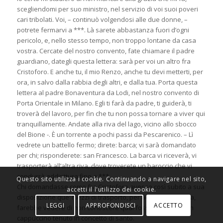
scegliendomi per suo ministro, nel servizio di voi suoi poveri
cari tribolati. Voi, – continuò volgendosi alle due donne, –
potrete fermarvi a ***. Là sarete abbastanza fuori d’ogni
pericolo, e, nello stesso tempo, non troppo lontane da casa
vostra. Cercate del nostro convento, fate chiamare il padre
guardiano, dategli questa lettera: sarà per voi un altro fra
Cristoforo. E anche tu, il mio Renzo, anche tu devi metterti, per
ora, in salvo dalla rabbia degli altri, e dalla tua. Porta questa
lettera al padre Bonaventura da Lodi, nel nostro convento di
Porta Orientale in Milano. Egli ti farà da padre, ti guiderà, ti
troverà del lavoro, per fin che tu non possa tornare a viver qui
tranquillamente. Andate alla riva del lago, vicino allo sbocco
del Bione -. È un torrente a pochi passi da Pescarenico. – Lì
vedrete un battello fermo; direte: barca; vi sarà domandato
per chi; risponderete: san Francesco. La barca vi riceverà, vi
trasporterà all’altra riva, dove troverete un baroccio che vi
condurrà addirittura fino a ***.
Questo sito utilizza i cookie. Continuando a navigare nel sito,
Chi domandasse come fra Cristoforo avesse così subito a sua
accetti il l'utilizzo dei cookie.
disposizione que’ mezzi di trasporto, per acqua e per terra,
LEGGI
APPROFONDISCI
ACCETTO
farebbe vedere di non conoscere qual fosse il potere d’un
cappuccino tenuto in concetto di santo.