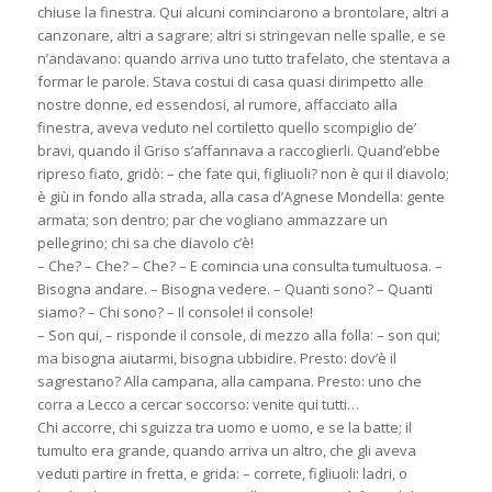
chiuse la finestra. Qui alcuni cominciarono a brontolare, altri a
canzonare, altri a sagrare; altri si stringevan nelle spalle, e se
n’andavano: quando arriva uno tutto trafelato, che stentava a
formar le parole. Stava costui di casa quasi dirimpetto alle
nostre donne, ed essendosi, al rumore, affacciato alla
finestra, aveva veduto nel cortiletto quello scompiglio de’
bravi, quando il Griso s’affannava a raccoglierli. Quand’ebbe
ripreso fiato, gridò: – che fate qui, figliuoli? non è qui il diavolo;
è giù in fondo alla strada, alla casa d’Agnese Mondella: gente
armata; son dentro; par che vogliano ammazzare un
pellegrino; chi sa che diavolo c’è!
– Che? – Che? – Che? – E comincia una consulta tumultuosa. –
Bisogna andare. – Bisogna vedere. – Quanti sono? – Quanti
siamo? – Chi sono? – Il console! il console!
– Son qui, – risponde il console, di mezzo alla folla: – son qui;
ma bisogna aiutarmi, bisogna ubbidire. Presto: dov’è il
sagrestano? Alla campana, alla campana. Presto: uno che
corra a Lecco a cercar soccorso: venite qui tutti…
Chi accorre, chi sguizza tra uomo e uomo, e se la batte; il
tumulto era grande, quando arriva un altro, che gli aveva
veduti partire in fretta, e grida: – correte, figliuoli: ladri, o