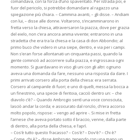
comandava, con la forza d’uno spaventato. Per istrada poi, e
fuor del pericolo, si potrebbe domandare al ragazzo una
spiegazione più chiara. – Cammina avanti, – gli disse. – Andiam
con lui, – disse alle donne. Voltarono, s’incamminarono in
fretta verso la chiesa, attraversaron la piazza, dove per grazia
del eielo, non c’era ancora anima vivente; entrarono in una
stradetta che era tra la chiesa e la casa di don Abbondio; al
primo buco che videro in una siepe, dentro, e via per i campi.
Non s’eran forse allontanati un cinquanta passi, quando la
gente cominciò ad accorrere sulla piazza, e ingrossava ogni
momento. Si guardavano in viso gli uni con gli altri: ognuno
aveva una domanda da fare, nessuno una risposta da dare. I
primi arrivati corsero alla porta della chiesa: era serrata.
Corsero al campanile di fuori; e uno di quelli, messa la bocca a
un finestrino, una specie di feritoia, cacciò dentro un: – che
diavolo c’è? – Quando Ambrogio sentì una voce conosciuta,
lasciò andar la corda; e assicurato dal ronzìo, ch’era accorso
molto popolo, rispose: – vengo ad aprire -. Si mise in fretta
l’arnese che aveva portato sotto il braccio, venne, dalla parte
di dentro, alla porta della chiesa, e l’aprì.
– Cos’è tutto questo fracasso? – Cos’è? – Dov’è? – Chi è?
– Come, chi è? – disse Ambrogio, tenendo con una mano un