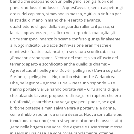
banditi che scappano con un pellegrino: son già fuori del
paese: addosso! addosso! – A quest’avviso, senza aspettar gli
ordini del capitano, si movono in massa, e giù alla rinfusa per
la strada; di mano in mano che l’esercito s’avanza,
qualcheduno di quei della vanguardia rallenta il passo, si
lascia sopravanzare, e si ficca nel corpo della battaglia: gli
ultimi spingono innanzi: lo sciame confuso giunge finalmente
al luogo indicato. Le tracce dell’invasione eran fresche e
manifeste: l’uscio spalancato, la serratura sconficcata; ma
gl’invasori erano spariti. S’entra nel cortile; si va all’uscio del
terreno: aperto e sconficcato anche quello: si chiama: –
Agnese! Lucia! Il pellegrino! Dov’è il pellegrino? L’avrà sognato
Stefano, il pellegrino. – No, no: l’ha visto anche Carlandrea.
Ohe, pellegrino! – Agnese! Lucia! – Nessuno risponde. – Le
hanno portate via! Le hanno portate via! – Ci fu allora di quelli
che, alzando la voce, proposero d’inseguire i rapitori: che era
un’infamità; e sarebbe una vergogna per il paese, se ogni
birbone potesse a man salva venire a portar via le donne,
come il nibbio i pulcini da un’aia deserta. Nuova consulta e più
tumultuosa: ma uno (e non si seppe mai bene chi fosse stato)
gettò nella brigata una voce, che Agnese e Lucia s’eran messe
in salvo in una casa. La voce corse rapidamente, ottenne