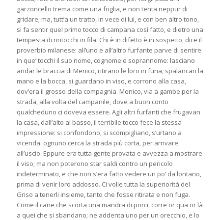
garzoncello trema come una foglia, e non tenta neppur di
gridare; ma, tutt’a un tratto, in vece di lui, e con ben altro tono,
si fa sentir quel primo tocco di campana così fatto, e dietro una
tempesta di rintocchi in fila. Chi è in difetto è in sospetto, dice il
proverbio milanese: all’uno e all’altro furfante parve di sentire
in que’ tocchi il suo nome, cognome e soprannome: lasciano
andar le braccia di Menico, ritirano le loro in furia, spalancan la
mano e la bocca, si guardano in viso, e corrono alla casa,
dov’era il grosso della compagnia. Menico, via a gambe per la
strada, alla volta del campanile, dove a buon conto
qualcheduno ci doveva essere. Agli altri furfanti che frugavan
la casa, dall’alto al basso, il terribile tocco fece la stessa
impressione: si confondono, si scompigliano, s’urtano a
vicenda: ognuno cerca la strada più corta, per arrivare
all’uscio. Eppure era tutta gente provata e avvezza a mostrare
il viso; ma non poterono star saldi contro un pericolo
indeterminato, e che non s’era fatto vedere un po’ da lontano,
prima di venir loro addosso. Ci volle tutta la superiorità del
Griso a tenerli insieme, tanto che fosse ritirata e non fuga.
Come il cane che scorta una mandra di porci, corre or qua or là
a quei che si sbandano; ne addenta uno per un orecchio, e lo