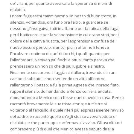
de’ villani, per quanto aveva cara la speranza di morir di
malattia.
I nostri fuggiaschi camminarono un pezzo di buon trotto, in
silenzio, voltandosi, ora l’uno ora l’altro, a guardare se
nessuno gl’inseguiva, tutti in affanno per la fatica della fuga,
per il batticuore e per la sospensione in cui erano stati, per il
dolore della cattiva riuscita, per l’apprensione confusa del
nuovo oscuro pericolo. E ancor più in affanno li teneva
l’incalzare continuo di que’ rintocchi, i quali, quanto, per
l’allontanarsi, venivan più fiochi e ottusi, tanto pareva che
prendessero un non so che di più lugubre e sinistro.
Finalmente cessarono. I fuggiaschi allora, trovandosi in un
campo disabitato, e non sentendo un alito all’intorno,
rallentarono il passo; e fu la prima Agnese che, ripreso fiato,
ruppe il silenzio, domandando a Renzo com’era andata,
domandando a Menico cosa fosse quel diavolo in casa. Renzo
raccontò brevemente la sua trista storia; e tutt’e tre si
voltarono al fanciullo, il quale riferì più espressamente l’avviso
del padre, e raccontò quello ch’egli stesso aveva veduto e
rischiato, e che pur troppo confermava l’avviso. Gli ascoltatori
compresero più di quel che Menico avesse saputo dire: a