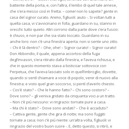
battente della porta, e, con l’altra, il lembo di quel tale arnese,
che s’era messo così in fretta: – come! non lo sapete? gente in
casa del signor curato. Animo, figliuoli: aiuto -. Si voltan tutti a
quella casa, vi s’avvicinano in folla, guardano in su, stanno in
orecchi: tutto quieto. Altri corrono dalla parte dove c’era l’uscio:
è chiuso, e non par che sia stato toccato. Guardano in su
anche loro: non c’è una finestra aperta: non si sente uno zitto.
– Chi è là dentro? – Ohe, ohe! – Signor curato! – Signor curato!
Don Abbondio, il quale, appena accortosi della fuga
degl’invasori, s’era ritirato dalla finestra, e l’aveva richiusa, e
che in questo momento stava a bisticciar sottovoce con
Perpetua, che l’aveva lasciato solo in quell’imbroglio, dovette,
quando si sentì chiamare a voce di popolo, venir di nuovo alla
finestra; e visto quel gran soccorso, si pentì d’averlo chiesto.
– Cos’è stato? – Che le hanno fatto? – Chi sono costoro? –
Dove sono? – gli veniva gridato da cinquanta voci a un tratto.
– Non c’è più nessuno: vi ringrazio: tornate pure a casa.
– Ma chi è stato? – Dove sono andati? – Che è accaduto?
– Cattiva gente, gente che gira di notte; ma sono fuggiti:
tornate a casa; non c’è più niente: un’altra volta, figliuoli: vi
ringrazio del vostro buon cuore -. E, detto questo, si ritirò, e