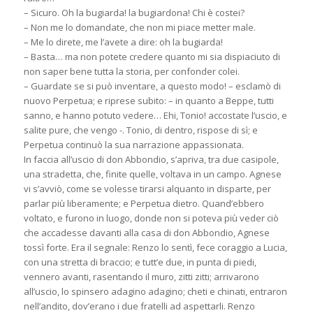
– Sicuro. Oh la bugiarda! la bugiardona! Chi è costei?
– Non me lo domandate, che non mi piace metter male.
– Me lo direte, me l’avete a dire: oh la bugiarda!
– Basta… ma non potete credere quanto mi sia dispiaciuto di
non saper bene tutta la storia, per confonder colei.
– Guardate se si può inventare, a questo modo! – esclamò di
nuovo Perpetua; e riprese subito: – in quanto a Beppe, tutti
sanno, e hanno potuto vedere… Ehi, Tonio! accostate l’uscio, e
salite pure, che vengo -. Tonio, di dentro, rispose di sì; e
Perpetua continuò la sua narrazione appassionata.
In faccia all’uscio di don Abbondio, s’apriva, tra due casipole,
una stradetta, che, finite quelle, voltava in un campo. Agnese
vi s’avviò, come se volesse tirarsi alquanto in disparte, per
parlar più liberamente; e Perpetua dietro. Quand’ebbero
voltato, e furono in luogo, donde non si poteva più veder ciò
che accadesse davanti alla casa di don Abbondio, Agnese
tossì forte. Era il segnale: Renzo lo sentì, fece coraggio a Lucia,
con una stretta di braccio; e tutt’e due, in punta di piedi,
vennero avanti, rasentando il muro, zitti zitti; arrivarono
all’uscio, lo spinsero adagino adagino; cheti e chinati, entraron
nell’andito, dov’erano i due fratelli ad aspettarli. Renzo