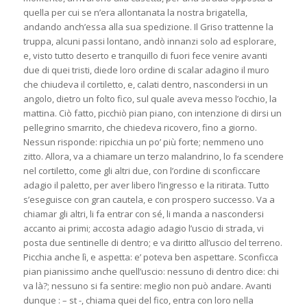
quella per cui se n’era allontanata la nostra brigatella,
andando anch’essa alla sua spedizione. Il Griso trattenne la
truppa, alcuni passi lontano, andò innanzi solo ad esplorare,
e, visto tutto deserto e tranquillo di fuori fece venire avanti
due di quei tristi, diede loro ordine di scalar adagino il muro
che chiudeva il cortiletto, e, calati dentro, nascondersi in un
angolo, dietro un folto fico, sul quale aveva messo l’occhio, la
mattina. Ciò fatto, picchiò pian piano, con intenzione di dirsi un
pellegrino smarrito, che chiedeva ricovero, fino a giorno.
Nessun risponde: ripicchia un po’ più forte; nemmeno uno
zitto. Allora, va a chiamare un terzo malandrino, lo fa scendere
nel cortiletto, come gli altri due, con l’ordine di sconficcare
adagio il paletto, per aver libero l’ingresso e la ritirata. Tutto
s’eseguisce con gran cautela, e con prospero successo. Va a
chiamar gli altri, li fa entrar con sé, li manda a nascondersi
accanto ai primi; accosta adagio adagio l’uscio di strada, vi
posta due sentinelle di dentro; e va diritto all’uscio del terreno.
Picchia anche lì, e aspetta: e’ poteva ben aspettare. Sconficca
pian pianissimo anche quell’uscio: nessuno di dentro dice: chi
va là?; nessuno si fa sentire: meglio non può andare. Avanti
dunque : – st -, chiama quei del fico, entra con loro nella