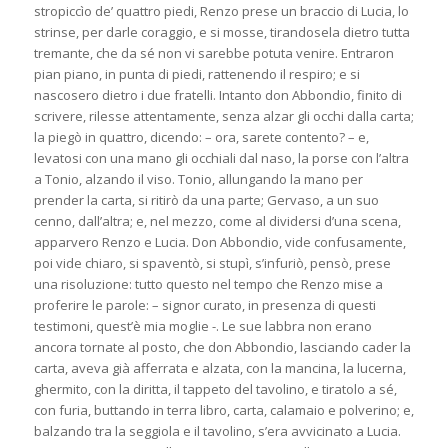
stropiccìo de’ quattro piedi, Renzo prese un braccio di Lucia, lo
strinse, per darle coraggio, e si mosse, tirandosela dietro tutta
tremante, che da sé non vi sarebbe potuta venire. Entraron
pian piano, in punta di piedi, rattenendo il respiro; e si
nascosero dietro i due fratelli. Intanto don Abbondio, finito di
scrivere, rilesse attentamente, senza alzar gli occhi dalla carta;
la piegò in quattro, dicendo: – ora, sarete contento? – e,
levatosi con una mano gli occhiali dal naso, la porse con l’altra
a Tonio, alzando il viso. Tonio, allungando la mano per
prender la carta, si ritirò da una parte; Gervaso, a un suo
cenno, dall’altra; e, nel mezzo, come al dividersi d’una scena,
apparvero Renzo e Lucia. Don Abbondio, vide confusamente,
poi vide chiaro, si spaventò, si stupì, s’infuriò, pensò, prese
una risoluzione: tutto questo nel tempo che Renzo mise a
proferire le parole: – signor curato, in presenza di questi
testimoni, quest’è mia moglie -. Le sue labbra non erano
ancora tornate al posto, che don Abbondio, lasciando cader la
carta, aveva già afferrata e alzata, con la mancina, la lucerna,
ghermito, con la diritta, il tappeto del tavolino, e tiratolo a sé,
con furia, buttando in terra libro, carta, calamaio e polverino; e,
balzando tra la seggiola e il tavolino, s’era avvicinato a Lucia.