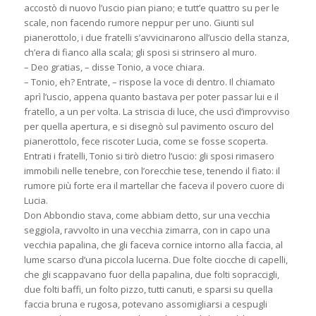
accostò di nuovo l’uscio pian piano; e tutt’e quattro su per le
scale, non facendo rumore neppur per uno. Giunti sul
pianerottolo, i due fratelli s’avvicinarono all’uscio della stanza,
ch’era di fianco alla scala; gli sposi si strinsero al muro.
– Deo gratias, – disse Tonio, a voce chiara.
– Tonio, eh? Entrate, – rispose la voce di dentro. Il chiamato
aprì l’uscio, appena quanto bastava per poter passar lui e il
fratello, a un per volta. La striscia di luce, che uscì d’improvviso
per quella apertura, e si disegnò sul pavimento oscuro del
pianerottolo, fece riscoter Lucia, come se fosse scoperta.
Entrati i fratelli, Tonio si tirò dietro l’uscio: gli sposi rimasero
immobili nelle tenebre, con l’orecchie tese, tenendo il fiato: il
rumore più forte era il martellar che faceva il povero cuore di
Lucia.
Don Abbondio stava, come abbiam detto, sur una vecchia
seggiola, ravvolto in una vecchia zimarra, con in capo una
vecchia papalina, che gli faceva cornice intorno alla faccia, al
lume scarso d’una piccola lucerna. Due folte ciocche di capelli,
che gli scappavano fuor della papalina, due folti sopraccigli,
due folti baffi, un folto pizzo, tutti canuti, e sparsi su quella
faccia bruna e rugosa, potevano assomigliarsi a cespugli