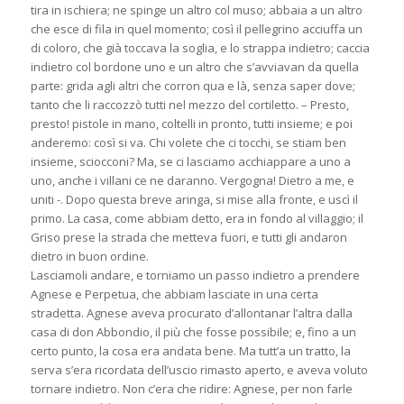
tira in ischiera; ne spinge un altro col muso; abbaia a un altro
che esce di fila in quel momento; così il pellegrino acciuffa un
di coloro, che già toccava la soglia, e lo strappa indietro; caccia
indietro col bordone uno e un altro che s’avviavan da quella
parte: grida agli altri che corron qua e là, senza saper dove;
tanto che li raccozzò tutti nel mezzo del cortiletto. – Presto,
presto! pistole in mano, coltelli in pronto, tutti insieme; e poi
anderemo: così si va. Chi volete che ci tocchi, se stiam ben
insieme, sciocconi? Ma, se ci lasciamo acchiappare a uno a
uno, anche i villani ce ne daranno. Vergogna! Dietro a me, e
uniti -. Dopo questa breve aringa, si mise alla fronte, e uscì il
primo. La casa, come abbiam detto, era in fondo al villaggio; il
Griso prese la strada che metteva fuori, e tutti gli andaron
dietro in buon ordine.
Lasciamoli andare, e torniamo un passo indietro a prendere
Agnese e Perpetua, che abbiam lasciate in una certa
stradetta. Agnese aveva procurato d’allontanar l’altra dalla
casa di don Abbondio, il più che fosse possibile; e, fino a un
certo punto, la cosa era andata bene. Ma tutt’a un tratto, la
serva s’era ricordata dell’uscio rimasto aperto, e aveva voluto
tornare indietro. Non c’era che ridire: Agnese, per non farle