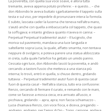
La poveretta, con quella sua voce soave, e allora tutta
tremante, aveva appena potuto proferire: – e questo… – che
don Abbondio le aveva buttato sgarbatamente il tappeto sulla
testa e sul viso, per impedirle di pronunziare intera la formola.
E subito, lasciata cader la lucerna che teneva nell’altra mano,
s’aiutò anche con quella a imbacuccarla col tappeto, che quasi
la soffogava; e intanto gridava quanto n’aveva in canna: –
Perpetua! Perpetua! tradimento! aiuto! – Il lucignolo, che
moriva sul pavimento, mandava una luce languida e
saltellante sopra Lucia, la quale, affatto smarrita, non tentava
neppure di svolgersi, e poteva parere una statua abbozzata
in creta, sulla quale l’artefice ha gettato un umido panno.
Cessata ogni luce, don Abbondio lasciò la poveretta, e andò
cercando a tastoni l’uscio che metteva a una stanza più
interna; lo trovò, entrò in quella, si chiuse dentro, gridando
tuttavia: – Perpetua! tradimento! aiuto! fuori di questa casa!
fuori di questa casa! – Nell’altra stanza, tutto era confusione:
Renzo, cercando di fermare il curato, e remando con le mani,
come se facesse a mosca cieca, era arrivato all’uscio, e
picchiava, gridando: – apra, apra; non faccia schiamazzo -.
Lucia chiamava Renzo, con voce fioca, e diceva, pregando: –
andiamo, andiamo, per l’amor di Dio -. Tonio, carpone, andava