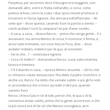
Perpetua, per accorrere dove il bisogno era maggiore, non
domandò altro, entrò in fretta nell’andito, e corse, come
poteva al buio, verso la scala. I due sposi rimasti promessi si
trovarono in faccia Agnese, che arrivava tutt’affannata. – Ah
siete qui! – disse questa, cavando fuori la parola a stento: –
com’è andata? cos’è la campana? mi par d’aver sentito…
– A casa, a casa, – diceva Renzo, – prima che venga gente -. E s
avviavano; ma arriva Menico di corsa, li riconosce, li ferma, e,
ancor tutto tremante, con voce mezza fioca, dice: – dove
andate? indietro, indietro! per di qua, al convento!
– Sei tu che…? – cominciava Agnese.
– Cosa c’è d’altro? – domandava Renzo. Lucia, tutta smarrita,
taceva e tremava.
– C’è il diavolo in casa, – riprese Menico ansante. – Gli ho visti
io: m’hanno voluto ammazzare: l’ha detto il padre Cristoforo: e
anche voi, Renzo, ha detto che veniate subito: e poi gli ho visti
io: provvidenza che vi trovo qui tutti! vi dirò poi, quando
saremo fuori.
Renzo, ch’era il più in sé di tutti, pensò che, di qua o di là,
conveniva andar subito, prima che la gente accorresse; e che
la più sicura era di far ciò che Menico consigliava, anzi