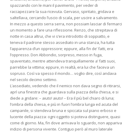
spazzando con le mani il pavimento, per veder di
raccapezzare la sua ricevuta. Gervaso, spiritato, gridava e
saltellava, cercando l’uscio di scala, per uscire a salvamento.
In mezzo a questo serra serra, non possiam lasciar di fermarci
un momento a fare una riflessione. Renzo, che strepitava di
notte in casa altrui, che vi s’era introdotto di soppiatto, e
teneva il padrone stesso assediato in una stanza, ha tutta
l’apparenza d’un oppressore; eppure, alla fin de’ fatti, era
l’oppresso. Don Abbondio, sorpreso, messo in fuga,
spaventato, mentre attendeva tranquillamente a’ fatti suoi,
parrebbe la vittima; eppure, in realtà, era lui che faceva un
sopruso. Così va spesso il mondo… voglio dire, così andava
nel secolo decimo settimo.
L’assediato, vedendo che il nemico non dava segno di ritirarsi,
aprì una finestra che guardava sulla piazza della chiesa, e si
diede a gridare: – aiuto! aiuto! – Era il più bel chiaro di luna;
l’ombra della chiesa, e più in fuori l’ombra lunga ed acuta del
campanile, si stendeva bruna e spiccata sul piano erboso e
lucente della piazza: ogni oggetto si poteva distinguere, quasi
come di giorno. Ma, fin dove arrivava lo sguardo, non appariva
indizio di persona vivente. Contiguo però al muro laterale