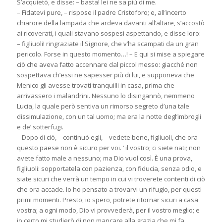
S’acquietò, e disse: – basta! lei ne sa più di me.
– Fidatevi pure, – rispose il padre Cristoforo; e, all’incerto
chiarore della lampada che ardeva davanti all’altare, s’accostò
ai ricoverati, i quali stavano sospesi aspettando, e disse loro:
– figliuoli! ringraziate il Signore, che v’ha scampati da un gran
pericolo. Forse in questo momento…! – E qui si mise a spiegare
ciò che aveva fatto accennare dal piccol messo: giacché non
sospettava ch’essi ne sapesser più di lui, e supponeva che
Menico gli avesse trovati tranquilli in casa, prima che
arrivassero i malandrini. Nessuno lo disingannò, nemmeno
Lucia, la quale però sentiva un rimorso segreto d’una tale
dissimulazione, con un tal uomo; ma era la notte degl’imbrogli
e de’ sotterfugi.
– Dopo di ciò, – continuò egli, – vedete bene, figliuoli, che ora
questo paese non è sicuro per voi. ‘ il vostro; ci siete nati; non
avete fatto male a nessuno; ma Dio vuol così. È una prova,
figliuoli: sopportatela con pazienza, con fiducia, senza odio, e
siate sicuri che verrà un tempo in cui vi troverete contenti di ciò
che ora accade. Io ho pensato a trovarvi un rifugio, per questi
primi momenti. Presto, io spero, potrete ritornar sicuri a casa
vostra; a ogni modo, Dio vi provvederà, per il vostro meglio; e
io certo mi studierò di non mancare alla grazia che mi fa,