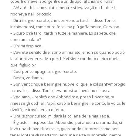
coperti di neve, sporgenti da un dirupo, al chiaro di luna.
– Ah! ah! – fu il suo saluto, mentre si levava gli occhiali, e li
riponeva nel libricciolo.
– Dirà il signor curato, che son venuto tardi, – disse Tonio,
inchinandosi, come pure fece, ma più goffamente, Gervaso.
– Sicuro ch’è tardi: tardi in tutte le maniere. Lo sapete, che
sono ammalato?
– Oh! mi dispiace.
– L’avrete sentito dire; sono ammalato, e non so quando potrò
lasciarmi vedere… Ma perché vi siete condotto dietro quel…
quel figliuolo?
– Così per compagnia, signor curato.
– Basta, vediamo.
– Son venticinque berlinghe nuove, di quelle col sant’Ambrogio
a cavallo, – disse Tonio, levandosi un involtino di tasca.
– Vediamo, – replicò don Abbondio: e, preso l’involtino, si
rimesse gli occhiali, l’aprì, cavò le berlinghe, le contò, le voltò, le
rivoltò, le trovò senza difetto.
– Ora, signor curato, mi darà la collana della mia Tecla.
– È giusto, – rispose don Abbondio; poi andò a un armadio, si
levò una chiave di tasca, e, guardandosi intorno, come per
tener lontani gli spettatori, aprì una parte di sportello, riempì