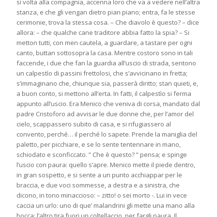
si volta alla compagnia, accenna loro che va a vedere nell’altra
stanza, e che gli vengan dietro pian piano; entra, fa le stesse
cerimonie, trova la stessa cosa. – Che diavolo è questo? – dice
allora: – che qualche cane traditore abbia fatto la spia? – Si
metton tutti, con men cautela, a guardare, a tastare per ogni
canto, buttan sottosopra la casa. Mentre costoro sono in tali
faccende, i due che fan la guardia all’uscio di strada, sentono
un calpestìo di passini frettolosi, che s’avvicinano in fretta;
s’immaginano che, chiunque sia, passerà diritto; stan quieti, e,
a buon conto, si mettono all’erta. In fatti, il calpestìo si ferma
appunto all’uscio. Era Menico che veniva di corsa, mandato dal
padre Cristoforo ad avvisar le due donne che, per l’amor del
cielo, scappassero subito di casa, e si rifugiassero al
convento, perché… il perché lo sapete. Prende la maniglia del
paletto, per picchiare, e se lo sente tentennare in mano,
schiodato e sconficcato. ” Che è questo? ” pensa; e spinge
l’uscio con paura: quello s’apre. Menico mette il piede dentro,
in gran sospetto, e si sente a un punto acchiappar per le
braccia, e due voci sommesse, a destra e a sinistra, che
dicono, in tono minaccioso: – zitto! o sei morto -. Lui in vece
caccia un urlo: uno di que’ malandrini gli mette una mano alla
bocca; l’altro tira fuori un coltellaccio, per fargli paura. Il