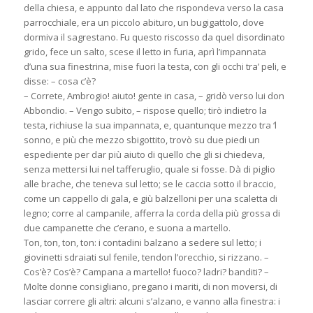
della chiesa, e appunto dal lato che rispondeva verso la casa
parrocchiale, era un piccolo abituro, un bugigattolo, dove
dormiva il sagrestano. Fu questo riscosso da quel disordinato
grido, fece un salto, scese il letto in furia, aprì l’impannata
d’una sua finestrina, mise fuori la testa, con gli occhi tra’ peli, e
disse: – cosa c’è?
– Correte, Ambrogio! aiuto! gente in casa, – gridò verso lui don
Abbondio. – Vengo subito, – rispose quello; tirò indietro la
testa, richiuse la sua impannata, e, quantunque mezzo tra ‘l
sonno, e più che mezzo sbigottito, trovò su due piedi un
espediente per dar più aiuto di quello che gli si chiedeva,
senza mettersi lui nel tafferuglio, quale si fosse. Dà di piglio
alle brache, che teneva sul letto; se le caccia sotto il braccio,
come un cappello di gala, e giù balzelloni per una scaletta di
legno; corre al campanile, afferra la corda della più grossa di
due campanette che c’erano, e suona a martello.
Ton, ton, ton, ton: i contadini balzano a sedere sul letto; i
giovinetti sdraiati sul fenile, tendon l’orecchio, si rizzano. –
Cos’è? Cos’è? Campana a martello! fuoco? ladri? banditi? –
Molte donne consigliano, pregano i mariti, di non moversi, di
lasciar correre gli altri: alcuni s’alzano, e vanno alla finestra: i