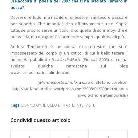
3) Raccolta di poesia del 2007 che ti ha lasciato l’amaro in
bocca?
Dovrei dire tutte, ma rischierei di essere frainteso e passare
per superbo. Che importa? dico effettivamente tutte. Sopra
tutte, se proprio serve un titolo, dico quella di Bonnefoy, che è
pur valida, ma dai grandi si pretende sempre qualcosa di più.
Andrea Temporelli è un poeta extraterrestre che si è
impossessato del corpo di un critico, di cui è bello tacere il
nome. Ha pubblicato
Il cielo di Marte
(Einaudi 2005), di cui ha
svelato qualche retroscena sul blog
www.ilcielodimarte.splinder.com
(
Microrisposte al volo
, a cura di Stefano Lorefice,
http://stefanolorefice.wordpress.com/2008/01/20/microrisposte-
al-volo-andrea-temporelli/)
Tags:
BONNEFOY
,
IL CIELO DI MARTE
,
INTERVISTE
Condividi questo articolo