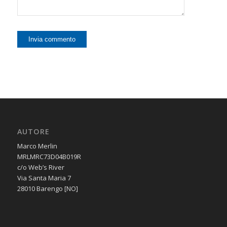
AUTORE
Marco Merlin
MRLMRC73D04B019R
c/o Web’s River
Via Santa Maria 7
28010 Barengo [NO]