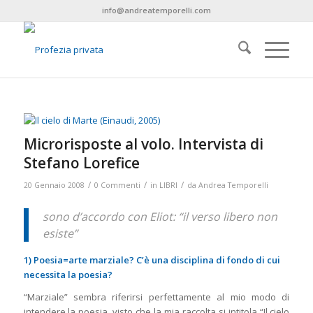
info@andreatemporelli.com
Microrisposte al volo. Intervista di
Stefano Lorefice
/
/
/
20 Gennaio 2008
0 Commenti
in
LIBRI
da
Andrea Temporelli
sono d’accordo con Eliot: “il verso libero non
esiste”
1) Poesia=arte marziale? C’è una disciplina di fondo di cui
necessita la poesia?
“Marziale” sembra riferirsi perfettamente al mio modo di
intendere la poesia, visto che la mia raccolta si intitola “Il cielo