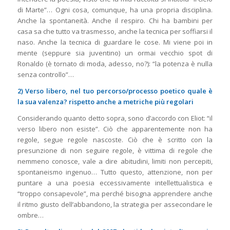
di Marte”… Ogni cosa, comunque, ha una propria disciplina.
Anche la spontaneità. Anche il respiro.
Chi ha bambini per
casa sa che tutto va trasmesso, anche la tecnica per soffiarsi il
naso. Anche la tecnica di guardare le cose. Mi viene poi in
mente (seppure sia juventino) un ormai vecchio spot di
Ronaldo (è tornato di moda, adesso, no?): “la potenza è nulla
senza controllo”…
2) Verso libero, nel tuo percorso/processo poetico quale è
la sua valenza? rispetto anche a metriche più regolari
Considerando quanto detto sopra, sono d’accordo con Eliot: “il
verso libero non esiste”. Ciò che apparentemente non ha
regole, segue regole nascoste. Ciò che è scritto con la
presunzione di non seguire regole, è vittima di regole che
nemmeno conosce, vale a dire abitudini, limiti non percepiti,
spontaneismo ingenuo… Tutto questo, attenzione, non per
puntare a una poesia eccessivamente intellettualistica e
“troppo consapevole”, ma perché bisogna apprendere anche
il ritmo giusto dell’abbandono, la strategia per assecondare le
ombre…