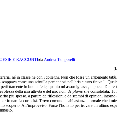
OESIE E RACCONTI
/
da
Andrea Temporelli
(L
tteraria, né in classe né con i colleghi. Non che fosse un argomento tab
to scappava come una scintilla perdendosi nell’aria e tutto finiva lì. Qu
e, perfettamente in buona fede, quanto mi assomigliasse, il poeta. Del rest
evolezza della mia attività e del mio
nom de plume
si è consolidata. Tut
ito più spesso, a partire da riflessioni e da scambi di opinioni intorno a
er frenare la curiosità. Trovo comunque abbastanza normale che i miei col
 allo scoperto. All’improvviso. Forse l’ho fatto per trovare un ultimo e
innasio.