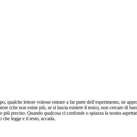
, qualche lettore volesse entrare a far parte dell’esperimento, ne appro
re (che non esiste più, se si lascia esistere il testo), non cercare di b
iù preciso. Quando qualcosa ci confonde o spiazza la nostra aspettativ
 che legge e il testo, accada.