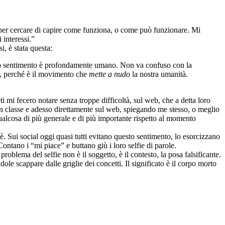
o per cercare di capire come funziona, o come può funzionare. Mi
 interessi.”
i, è stata questa:
uesto sentimento è profondamente umano. Non va confuso con la
e, perché è il movimento che
mette a nudo
la nostra umanità.
ti mi fecero notare senza troppe difficoltà, sul web, che a detta loro
n classe e adesso direttamente sul web, spiegando me stesso, o meglio
alcosa di più generale e di più importante rispetto al momento
è. Sui social oggi quasi tutti evitano questo sentimento, lo esorcizzano
ntano i “mi piace” e buttano giù i loro selfie di parole.
roblema del selfie non è il soggetto, è il contesto, la posa falsificante.
ole scappare dalle griglie dei concetti. Il significato è il corpo morto