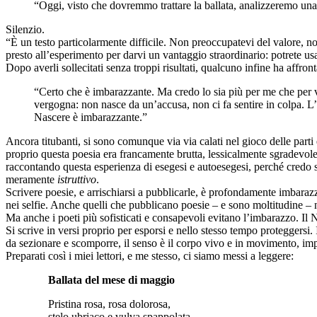
“Oggi, visto che dovremmo trattare la ballata, analizzeremo una
Silenzio.
“È un testo particolarmente difficile. Non preoccupatevi del valore, 
presto all’esperimento per darvi un vantaggio straordinario: potrete usar
Dopo averli sollecitati senza troppi risultati, qualcuno infine ha affron
“Certo che è imbarazzante. Ma credo lo sia più per me che per v
vergogna: non nasce da un’accusa, non ci fa sentire in colpa. L
Nascere è imbarazzante.”
Ancora titubanti, si sono comunque via via calati nel gioco delle parti e
proprio questa poesia era francamente brutta, lessicalmente sgradevol
raccontando questa esperienza di esegesi e autoesegesi, perché credo
meramente
istruttivo
.
Scrivere poesie, e arrischiarsi a pubblicarle, è profondamente imbarazz
nei selfie. Anche quelli che pubblicano poesie – e sono moltitudine – n
Ma anche i poeti più sofisticati e consapevoli evitano l’imbarazzo. Il No
Si scrive in versi proprio per esporsi e nello stesso tempo proteggersi. 
da sezionare e scomporre, il senso è il corpo vivo e in movimento, imp
Preparati così i miei lettori, e me stesso, ci siamo messi a leggere:
Ballata del mese di maggio
Pristina rosa, rosa dolorosa,
stelo ubriaco e vulva spappolata,