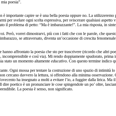
 mia poesia”.
non è importante capire se è una bella poesia oppure no. La utilizzerem
mi per svelare ogni scelta espressiva, per sviscerare qualsiasi aspetto vi
tato il problema di petto: “Ma è imbarazzante!”. La mia risposta, in sintes
oi. Però, vorrei dimostrarvi, più con i fatti che con le parole, che q
’imbarazzo, se attraversato, diventa un’occasione di crescita fenomenal
 hanno affrontato la poesia che sto per trascrivere (ricordo che altri poe
e, incomprensibile e così via). Mi rendo doppiamente spudorato, prima i
 sia stato un momento altamente
educativo
. Con questo termine indico qu
ante. Ogni mossa per tentare la costruzione di uno spazio di intimità lo 
on cercano davvero la lettura, si offendono alla minima osservazione. Co
vecento ha insegnato a molti a evitare l’io, a fuggire dalla lirica. Ma il p
Il dire poetico è un pronunciare le cose spingendole un po’ oltre, lasciand
rendibile. La poesia è senso, non significato.