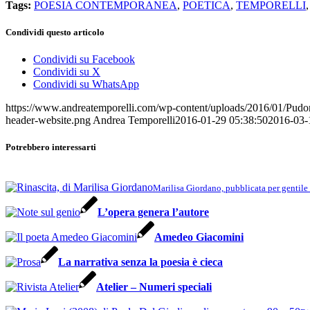
Tags:
POESIA CONTEMPORANEA
,
POETICA
,
TEMPORELLI
Condividi questo articolo
Condividi su Facebook
Condividi su X
Condividi su WhatsApp
https://www.andreatemporelli.com/wp-content/uploads/2016/01/Pudor
header-website.png
Andrea Temporelli
2016-01-29 05:38:50
2016-03-
Potrebbero interessarti
Marilisa Giordano, pubblicata per gentile
L’opera genera l’autore
Amedeo Giacomini
La narrativa senza la poesia è cieca
Atelier – Numeri speciali