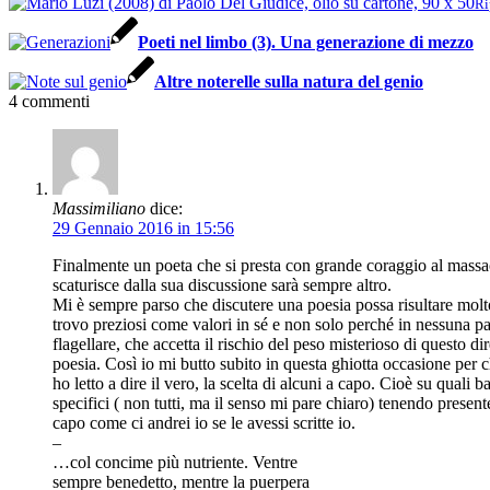
Ri
Poeti nel limbo (3). Una generazione di mezzo
Altre noterelle sulla natura del genio
4
commenti
Massimiliano
dice:
29 Gennaio 2016 in 15:56
Finalmente un poeta che si presta con grande coraggio al massac
scaturisce dalla sua discussione sarà sempre altro.
Mi è sempre parso che discutere una poesia possa risultare molto
trovo preziosi come valori in sé e non solo perché in nessuna pa
flagellare, che accetta il rischio del peso misterioso di questo 
poesia. Così io mi butto subito in questa ghiotta occasione per 
ho letto a dire il vero, la scelta di alcuni a capo. Cioè su quali
specifici ( non tutti, ma il senso mi pare chiaro) tenendo present
capo come ci andrei io se le avessi scritte io.
–
…col concime più nutriente. Ventre
sempre benedetto, mentre la puerpera