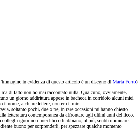
’immagine in evidenza di questo articolo è un disegno di
Marta Ferro
)
ù, ma di fatto non ho mai raccontato nulla. Qualcuno, ovviamente,
alcuno un giorno addirittura appese in bacheca in corridoio alcuni miei
o il nome, a chiare lettere, non era il mio.
tavia, soltanto pochi, due o tre, in rare occasioni mi hanno chiesto
lla letteratura contemporanea da affrontare agli ultimi anni del liceo.
leghi ignorino i miei libri o li abbiano, al più, sentiti nominare.
spediente buono per sorprenderli, per spezzare qualche momento