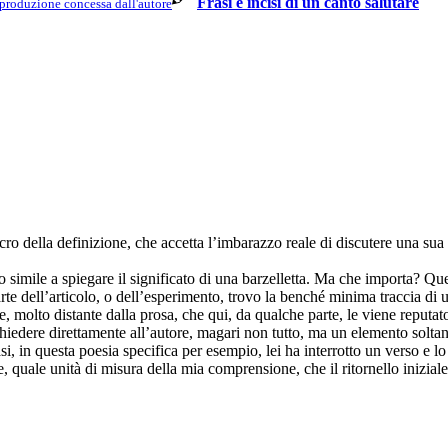
Frasi e incisi di un canto salutare
produzione concessa dall'autore
ro della definizione, che accetta l’imbarazzo reale di discutere una sua
 simile a spiegare il significato di una barzelletta. Ma che importa? Que
rte dell’articolo, o dell’esperimento, trovo la benché minima traccia di
dire, molto distante dalla prosa, che qui, da qualche parte, le viene repu
chiedere direttamente all’autore, magari non tutto, ma un elemento soltan
 basi, in questa poesia specifica per esempio, lei ha interrotto un verso e
e, quale unità di misura della mia comprensione, che il ritornello inizial