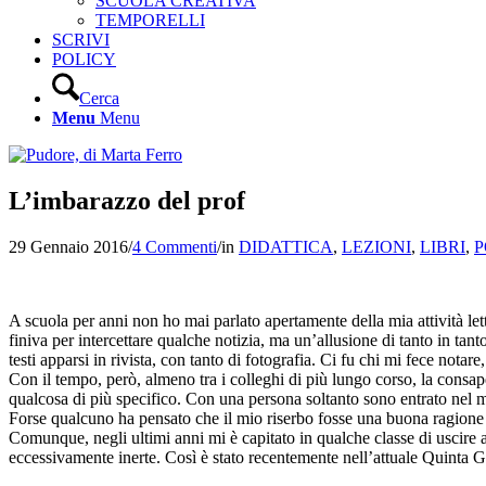
SCUOLA CREATIVA
TEMPORELLI
SCRIVI
POLICY
Cerca
Menu
Menu
L’imbarazzo del prof
29 Gennaio 2016
/
4 Commenti
/
in
DIDATTICA
,
LEZIONI
,
LIBRI
,
P
A scuola per anni non ho mai parlato apertamente della mia attività le
finiva per intercettare qualche notizia, ma un’allusione di tanto in tan
testi apparsi in rivista, con tanto di fotografia. Ci fu chi mi fece notar
Con il tempo, però, almeno tra i colleghi di più lungo corso, la consap
qualcosa di più specifico. Con una persona soltanto sono entrato nel mer
Forse qualcuno ha pensato che il mio riserbo fosse una buona ragione p
Comunque, negli ultimi anni mi è capitato in qualche classe di uscire
eccessivamente inerte. Così è stato recentemente nell’attuale Quinta G