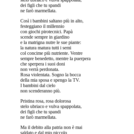
dei figli che tu spandi
ne farò marmellata.
Così i bambini saltano più in alto,
festeggiano il millennio
con giochi pirotecnici. Papà
scende sempre in giardino
e la matrigna nutre le sue piante:
la natura matura tutti i semi
col concime più nutriente. Ventre
sempre benedetto, mentre la puerpera
che sperpera i suoi doni
non verrà perdonata.
Rosa violentata. Sogno la bocca
della mia sposa e spengo la TV.
I bambini dal cielo
non scenderanno più.
Pristina rosa, rosa dolorosa
stelo ubriaco e vulva spappolata,
dei figli che tu spandi
ne farò marmellata.
Ma il debito alla patria non è mai
saldato e dal mio piccolo