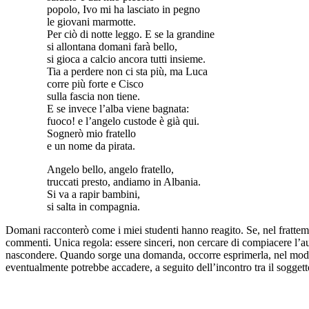
popolo, Ivo mi ha lasciato in pegno
le giovani marmotte.
Per ciò di notte leggo. E se la grandine
si allontana domani farà bello,
si gioca a calcio ancora tutti insieme.
Tia a perdere non ci sta più, ma Luca
corre più forte e Cisco
sulla fascia non tiene.
E se invece l’alba viene bagnata:
fuoco! e l’angelo custode è già qui.
Sognerò mio fratello
e un nome da pirata.
Angelo bello, angelo fratello,
truccati presto, andiamo in Albania.
Si va a rapir bambini,
si salta in compagnia.
Domani racconterò come i miei studenti hanno reagito. Se, nel frattempo
commenti. Unica regola: essere sinceri, non cercare di compiacere l’auto
nascondere. Quando sorge una domanda, occorre esprimerla, nel modo p
eventualmente potrebbe accadere, a seguito dell’incontro tra il soggetto