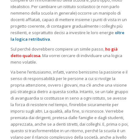
idealistico. Per cambiare un istituto scolastico (e non parlo
nemmeno della scuola in generale) occorre un manipolo di
docenti affiatati, capaci di mettere insieme i punti di vista in un
progetto coerente, di contagiare gradualmente i colleghi più
resilienti, e soprattutto decisi a investire le loro energie
oltre
la logica retributiva
.
Sul perché dovrebbero compiere un simile passo,
ho già
detto qualcosa
. Ma vorrei cercare di individuare una logica
meno volatile.
Va bene l’entusiasmo, infatti, vanno benissimo la passione e il
senso di responsabilità per le persone a cui si rivolge la
propria attenzione, ovvero i giovani, ma c’è anche una visione
più strategica dietro a questa scelta. Intanto, se un tale gruppo
di avanguardia si costituisse in seno a ogni istituto, se avesse
la forza di resistere nel tempo, finirebbe sicuramente per
imporsi sugli altri. La qualità, alla fine, si riconosce. Verrebbe
premiata dai dirigenti, pretesa dalle famiglie e dagli studenti,
apprezzata, anche se a denti stretti, dai colleghi. E, prima o poi,
questo si trasformerebbe in un ritorno, perché la scuola è un
volano per il rilancio complessivo della società, anche a livello