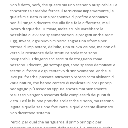
Non è detto, però, che questo sia uno scenario auspicabile. La
concorrenza sarebbe feroce, il tecnicismo imperversante, la
qualità misurata in una prospettiva di profitto economico. E
non è il singolo docente che alla fine fa la differenza, ma il
lavoro di squadra. Tuttavia, molte scuole avrebbero la
possibilità di avviare sperimentazioni e progetti anche arditi.
Oggi, invece, ogni nuovo ministro sogna una riforma per
tentare di impiantare, dall’alto, una nuova visione, ma non c’è
verso, le resistenze della struttura scolastica sono
insuperabili. I dirigenti scolastici si destreggiano come
possono. I docenti, già sottopagati, sono spesso demotivati e
scettici di fronte a ogni tentativo di rinnovamento. Anche le
leve più fresche, passate attraverso recenti corsi abilitanti di
varia natura, che hanno cercato di inculcare in loro i principi
pedagogici più assodati eppure ancora mai pienamente
realizzati, vengono assorbiti dalla complessità dei punti di
vista. Così le buone pratiche scolastiche ci sono, ma restano
legate a quella sezione fortunata, a quel docente illuminato.
Non diventano sistema.
Perciò, per quel che mi riguarda, il primo principio per
compiere un rinnovamento della scuola è, purtroppo, molto