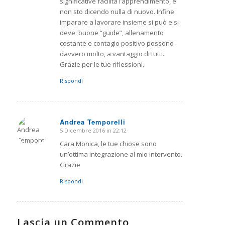
significative facilita l’apprendimento, e
non sto dicendo nulla di nuovo. Infine:
imparare a lavorare insieme si può e si
deve: buone “guide”, allenamento
costante e contagio positivo possono
davvero molto, a vantaggio di tutti.
Grazie per le tue riflessioni.
Rispondi
Andrea Temporelli
5 Dicembre 2016 in 22:12
dice:
Cara Monica, le tue chiose sono
un’ottima integrazione al mio intervento.
Grazie
Rispondi
Lascia un Commento