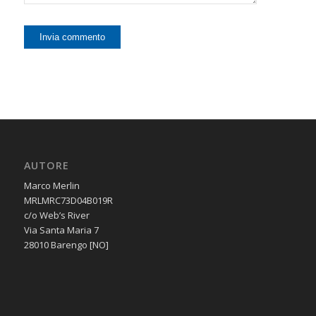
AUTORE
Marco Merlin
MRLMRC73D04B019R
c/o Web’s River
Via Santa Maria 7
28010 Barengo [NO]