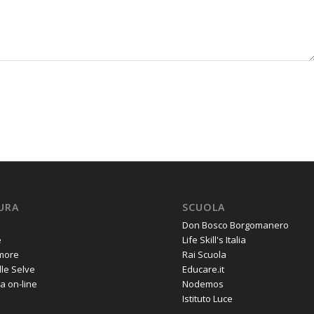
URA
SCUOLA
Don Bosco Borgomanero
e
Life Skill's Italia
amore
Rai Scuola
lle Selve
Educare.it
a on-line
Nodemos
Istituto Luce