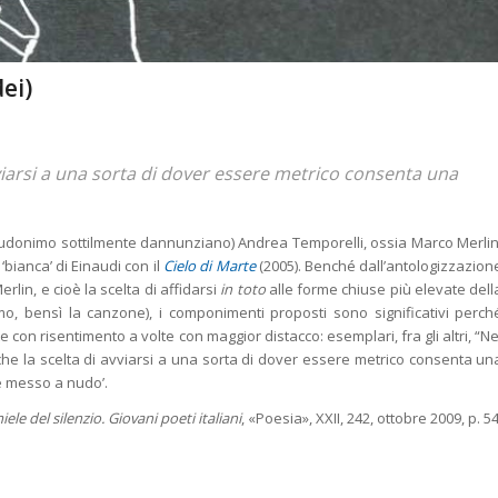
ei)
viarsi a una sorta di dover essere metrico consenta una
seudonimo sottilmente dannunziano) Andrea Temporelli, ossia Marco Merlin
‘bianca’ di Einaudi con il
Cielo di Marte
(2005). Benché dall’antologizzazion
in, e cioè la scelta di affidarsi
in toto
alle forme chiuse più elevate dell
imo, bensì la canzone), i componimenti proposti sono significativi perch
e con risentimento a volte con maggior distacco: esemplari, fra gli altri, “Ne
e la scelta di avviarsi a una sorta di dover essere metrico consenta un
ore messo a nudo’.
miele del silenzio. Giovani poeti italiani
, «Poesia», XXII, 242, ottobre 2009, p. 54