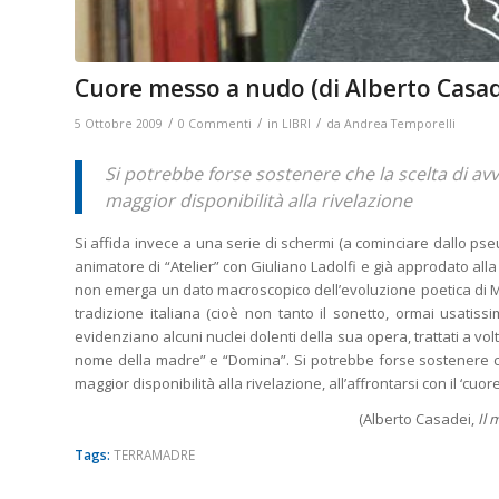
Cuore messo a nudo (di Alberto Casad
/
/
/
5 Ottobre 2009
0 Commenti
in
LIBRI
da
Andrea Temporelli
Si potrebbe forse sostenere che la scelta di av
maggior disponibilità alla rivelazione
Si affida invece a una serie di schermi (a cominciare dallo p
animatore di “Atelier” con Giuliano Ladolfi e già approdato alla 
non emerga un dato macroscopico dell’evoluzione poetica di Merl
tradizione italiana (cioè non tanto il sonetto, ormai usatiss
evidenziano alcuni nuclei dolenti della sua opera, trattati a volt
nome della madre” e “Domina”. Si potrebbe forse sostenere ch
maggior disponibilità alla rivelazione, all’affrontarsi con il ‘cu
(Alberto Casadei,
Il 
Tags:
TERRAMADRE