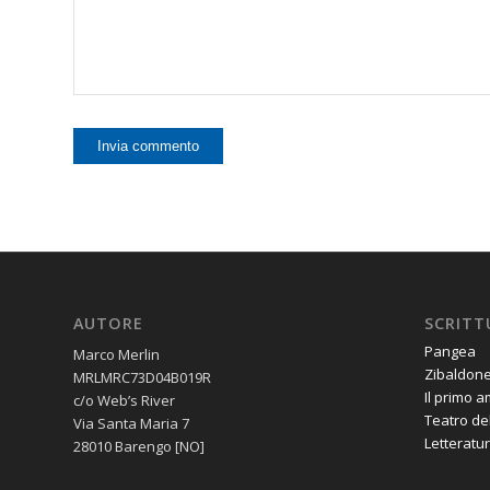
AUTORE
SCRITT
Pangea
Marco Merlin
Zibaldon
MRLMRC73D04B019R
Il primo 
c/o Web’s River
Teatro de
Via Santa Maria 7
Letteratur
28010 Barengo [NO]