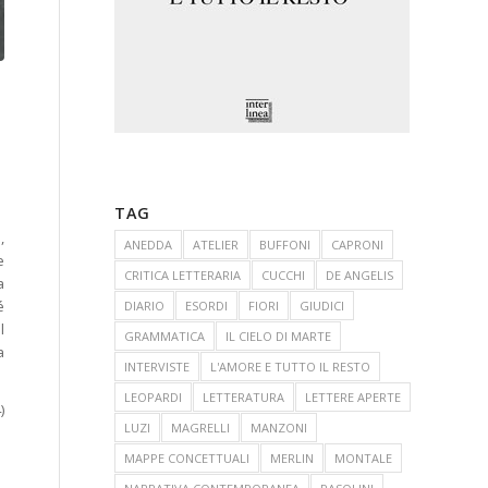
TAG
,
ANEDDA
ATELIER
BUFFONI
CAPRONI
e
CRITICA LETTERARIA
CUCCHI
DE ANGELIS
a
é
DIARIO
ESORDI
FIORI
GIUDICI
l
GRAMMATICA
IL CIELO DI MARTE
a
INTERVISTE
L'AMORE E TUTTO IL RESTO
LEOPARDI
LETTERATURA
LETTERE APERTE
)
LUZI
MAGRELLI
MANZONI
MAPPE CONCETTUALI
MERLIN
MONTALE