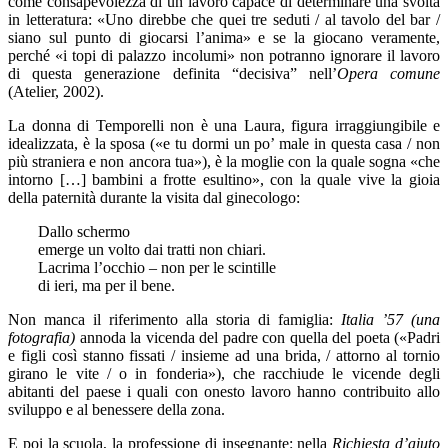
come consapevolezza di un lavoro capace di determinare una svolta
in letteratura: «Uno direbbe che quei tre seduti / al tavolo del bar /
siano sul punto di giocarsi l’anima» e se la giocano veramente,
perché «i topi di palazzo incolumi» non potranno ignorare il lavoro
di questa generazione definita “decisiva” nell’
Opera comune
(Atelier, 2002).
La donna di Temporelli non è una Laura, figura irraggiungibile e
idealizzata, è la sposa («e tu dormi un po’ male in questa casa / non
più straniera e non ancora tua»), è la moglie con la quale sogna «che
intorno […] bambini a frotte esultino», con la quale vive la gioia
della paternità durante la visita dal ginecologo:
Dallo schermo
emerge un volto dai tratti non chiari.
Lacrima l’occhio – non per le scintille
di ieri, ma per il bene.
Non manca il riferimento alla storia di famiglia:
Italia ’57 (una
fotografia)
annoda la vicenda del padre con quella del poeta («Padri
e figli così stanno fissati / insieme ad una brida, / attorno al tornio
girano le vite / o in fonderia»), che racchiude le vicende degli
abitanti del paese i quali con onesto lavoro hanno contribuito allo
sviluppo e al benessere della zona.
E poi la scuola, la professione di insegnante: nella
Richiesta d’aiuto