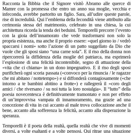
Racconta la Bibbia che il Signore visitò Abramo alle querce di
Mamre con la promessa che entro un anno sua moglie, vecchia e
infeconda, avrebbe partorito un figlio. Sara, all’udire queste parole,
rise di incredulità. Qui l’emblema della fecondità viene attribuito alla
cerimonia stessa del matrimonio, celebrato in una chiesa, la cui
architettura ricorda la tenda dei beduini. Temporelli precorre l’evento
con la gioia dell’innamorato che vede trasformarsi non solo la
propria esistenza, ma anche il proprio essere: «quel giorno io / vedrò
spaccarsi i nomi» sotto l’azione di un patto suggellato da Dio che
vuole che gli sposi siano “una carne sola”. E il riso della donna non
ripercorrerà la diffidenza della moglie del patriarca, ma esprimerà
l’esplosione di una felicità incontenibile, segno di attuazione della
«vita che ci chiama» in un dono impegnativo. E il riso degli sposi
purificherà ogni scoria passata («convoco per la rinuncia / le ragazze
che mi abitano / nottetempo») e si diffonderà contagiosamente («che
intorno a te bambini abitino a frotte») e rallegrerà il «coro degli
amici / che riversano / su noi tutta la loro nostalgia». Il “lutto” della
poesia novecentesca è definitivamente tramontato e non per effetto
di un’improvvisa vampata di innamoramento, ma grazie ad una
concezione di vita in cui accanto al male trova collocazione anche il
bene, accanto alla sofferenza la felicità, accanto alla disperazione la
speranza.
Temporelli è il poeta della realtà, quella realtà che vive di momenti
diversi, a volte esaltanti e a volte pensosi. Qui ritrae una situazione