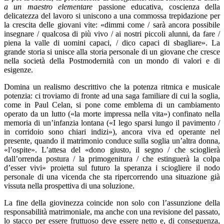
a un maestro elementare
passione educativa, coscienza della
delicatezza del lavoro si uniscono a una commossa trepidazione per
la crescita delle giovani vite: «dimmi come / sarà ancora possibile
insegnare / qualcosa di più vivo / ai nostri piccoli alunni, da fare /
piena la valle di uomini capaci, / dico capaci di sbagliare». La
grande storia si unisce alla storia personale di un giovane che cresce
nella società della Postmodernità con un mondo di valori e di
esigenze.
Domina un realismo descrittivo che la potenza ritmica e musicale
potenzia: ci troviamo di fronte ad una saga familiare di cui la soglia,
come in Paul Celan, si pone come emblema di un cambiamento
operato da un lutto («la morte impressa nella vita») confinato nella
memoria di un’infanzia lontana («I lego sparsi lungo il pavimento /
in corridoio sono chiari indizi»), ancora viva ed operante nel
presente, quando il matrimonio conduce sulla soglia un’altra donna,
«l’ospite». L’attesa del «dono giusto, il segno / che scioglierà
dall’orrenda postura / la primogenitura / che estinguerà la colpa
d’esser vivi» proietta sul futuro la speranza i sciogliere il nodo
personale di una vicenda che sta ripercorrendo una situazione già
vissuta nella prospettiva di una soluzione.
La fine della giovinezza coincide non solo con l’assunzione della
responsabilità matrimoniale, ma anche con una revisione del passato,
lo stacco per essere fruttuoso deve essere netto e, di conseguenza,