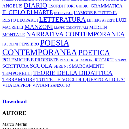
DIARIO
ANGELIS
GRAMMATICA
ESORDI
FIORI
GIUDICI
IL CIELO DI MARTE
L'AMORE E TUTTO IL
INTERVISTE
LETTERATURA
LUZI
RESTO
LEOPARDI
LETTERE APERTE
MANZONI
MERLIN
MAGRELLI
MAPPE CONCETTUALI
NARRATIVA CONTEMPORANEA
MONTALE
POESIA
PENSIERO
PASOLINI
CONTEMPORANEA
POETICA
POLEMICHE E PROPOSTE
RABONI
RICCARDI
PUSTERLA
SCARPA
SCUOLA
SCRITTURA
SMARCAMENTI
SERENI
TEORIE DELLA DIDATTICA
TEMPORELLI
TUTTE LE VOCI DI QUESTO ALDILA'
TERRAMADRE
VIVIANI
VITA DA PROF
ZANZOTTO
Download
AUTORE
Marco Merlin