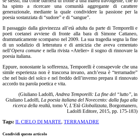
se stesso, ma come barriera di fronte a una marea travolgente, che lo
ha spinto a ricercare una comunità aggregante di carattere
generazionale, mediante la quale condividere la passione per la
poesia sostanziata di “sudore” e di “sangue”.
Il passaggio dalla giovinezza all’età adulta da parte di Temporelli e
poeti coetanei avviene di fronte alla bara di Simone Cattaneo,
drammaticamente scomparso nel 2009. La sua tragedia segna la fine
di un sodalizio di letteratura e di amicizia che aveva cementato
nell’
Opera comune
e nella rivista «Atelier» il sogno di rinnovare la
poesia italiana.
Eppure, nonostante la sofferenza, Temporelli è consapevole che una
simile esperienza non è trascorsa invano, anch’essa è “terramadre”
che nel buio del solco e nel freddo dell’inverno prepara il rinnovato
accordo tra parola poetica e vita.
(Giuliano Ladolfi,
Andrea Temporelli: La fine del “lutto”
, in
Giuliano Ladolfi,
La poesia italiana del Novecento: dalla fuga alla
ricerca della realtà
, tomo V,
L’Età Globalizzata
, Borgomanero,
Ladolfi Editore, 2015, pp. 175-183)
Tags:
IL CIELO DI MARTE
,
TERRAMADRE
Condividi questo articolo