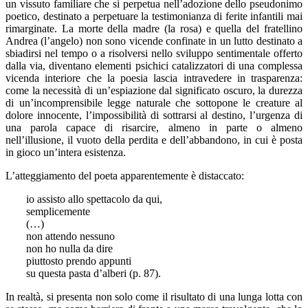
un vissuto familiare che si perpetua nell’adozione dello pseudonimo
poetico, destinato a perpetuare la testimonianza di ferite infantili mai
rimarginate. La morte della madre (la rosa) e quella del fratellino
Andrea (l’angelo) non sono vicende confinate in un lutto destinato a
sbiadirsi nel tempo o a risolversi nello sviluppo sentimentale offerto
dalla via, diventano elementi psichici catalizzatori di una complessa
vicenda interiore che la poesia lascia intravedere in trasparenza:
come la necessità di un’espiazione dal significato oscuro, la durezza
di un’incomprensibile legge naturale che sottopone le creature al
dolore innocente, l’impossibilità di sottrarsi al destino, l’urgenza di
una parola capace di risarcire, almeno in parte o almeno
nell’illusione, il vuoto della perdita e dell’abbandono, in cui è posta
in gioco un’intera esistenza.
L’atteggiamento del poeta apparentemente è distaccato:
io assisto allo spettacolo da qui,
semplicemente
(…)
non attendo nessuno
non ho nulla da dire
piuttosto prendo appunti
su questa pasta d’alberi (p. 87).
In realtà, si presenta non solo come il risultato di una lunga lotta con