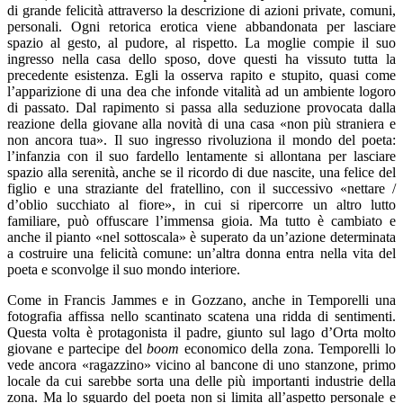
di grande felicità attraverso la descrizione di azioni private, comuni,
personali. Ogni retorica erotica viene abbandonata per lasciare
spazio al gesto, al pudore, al rispetto. La moglie compie il suo
ingresso nella casa dello sposo, dove questi ha vissuto tutta la
precedente esistenza. Egli la osserva rapito e stupito, quasi come
l’apparizione di una dea che infonde vitalità ad un ambiente logoro
di passato. Dal rapimento si passa alla seduzione provocata dalla
reazione della giovane alla novità di una casa «non più straniera e
non ancora tua». Il suo ingresso rivoluziona il mondo del poeta:
l’infanzia con il suo fardello lentamente si allontana per lasciare
spazio alla serenità, anche se il ricordo di due nascite, una felice del
figlio e una straziante del fratellino, con il successivo «nettare /
d’oblio succhiato al fiore», in cui si ripercorre un altro lutto
familiare, può offuscare l’immensa gioia. Ma tutto è cambiato e
anche il pianto «nel sottoscala» è superato da un’azione determinata
a costruire una felicità comune: un’altra donna entra nella vita del
poeta e sconvolge il suo mondo interiore.
Come in Francis Jammes e in Gozzano, anche in Temporelli una
fotografia affissa nello scantinato scatena una ridda di sentimenti.
Questa volta è protagonista il padre, giunto sul lago d’Orta molto
giovane e partecipe del
boom
economico della zona. Temporelli lo
vede ancora «ragazzino» vicino al bancone di uno stanzone, primo
locale da cui sarebbe sorta una delle più importanti industrie della
zona. Ma lo sguardo del poeta non si limita all’aspetto personale e