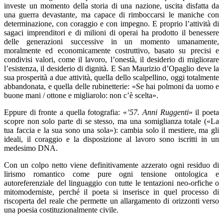
investe un momento della storia di una nazione, uscita disfatta da
una guerra devastante, ma capace di rimboccarsi le maniche con
determinazione, con coraggio e con impegno. E proprio l’attività di
sagaci imprenditori e di milioni di operai ha prodotto il benessere
delle generazioni successive in un momento umanamente,
moralmente ed economicamente costruttivo, basato su precisi e
condivisi valori, come il lavoro, l’onestà, il desiderio di migliorare
l’esistenza, il desiderio di dignità. E San Maurizio d’Opaglio deve la
sua prosperità a due attività, quella dello scalpellino, oggi totalmente
abbandonata, e quella delle rubinetterie: «Se hai polmoni da uomo e
buone mani / ottone e migliarolo: non c’è scelta».
Eppure di fronte a quella fotografia: «
’57. Anni Ruggenti
» il poeta
scopre non solo parte di se stesso, ma una somiglianza totale («La
tua faccia e la sua sono una sola»): cambia solo il mestiere, ma gli
ideali, il coraggio e la disposizione al lavoro sono iscritti in un
medesimo DNA.
Con un colpo netto viene definitivamente azzerato ogni residuo di
lirismo romantico come pure ogni tensione ontologica e
autoreferenziale del linguaggio con tutte le tentazioni neo-orfiche o
mitomoderniste, perché il poeta si inserisce in quel processo di
riscoperta del reale che permette un allargamento di orizzonti verso
una poesia costituzionalmente civile.