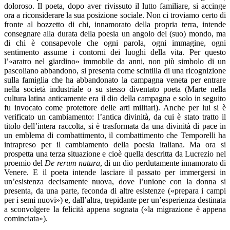
doloroso. Il poeta, dopo aver rivissuto il lutto familiare, si accinge
ora a riconsiderare la sua posizione sociale. Non ci troviamo certo di
fronte al bozzetto di chi, innamorato della propria terra, intende
consegnare alla durata della poesia un angolo del (suo) mondo, ma
di chi è consapevole che ogni parola, ogni immagine, ogni
sentimento assume i contorni dei luoghi della vita. Per questo
l’«aratro nel giardino» immobile da anni, non più simbolo di un
pascoliano abbandono, si presenta come scintilla di una ricognizione
sulla famiglia che ha abbandonato la campagna veneta per entrare
nella società industriale o su stesso diventato poeta (Marte nella
cultura latina anticamente era il dio della campagna e solo in seguito
fu invocato come protettore delle arti militari). Anche per lui si è
verificato un cambiamento: l’antica divinità, da cui è stato tratto il
titolo dell’intera raccolta, si è trasformata da una divinità di pace in
un emblema di combattimento, il combattimento che Temporelli ha
intrapreso per il cambiamento della poesia italiana. Ma ora si
prospetta una terza situazione e cioè quella descritta da Lucrezio nel
proemio del
De rerum natura
, di un dio perdutamente innamorato di
Venere. E il poeta intende lasciare il passato per immergersi in
un’esistenza decisamente nuova, dove l’unione con la donna si
presenta, da una parte, feconda di altre esistenze («prepara i campi
per i semi nuovi») e, dall’altra, trepidante per un’esperienza destinata
a sconvolgere la felicità appena sognata («la migrazione è appena
cominciata»).