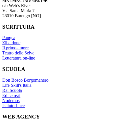
MRLMRC73D04B019R
c/o Web’s River
Via Santa Maria 7
28010 Barengo [NO]
SCRITTURA
Pangea
Zibaldone
Il primo amore
Teatro delle Selve
Letteratura on-line
SCUOLA
Don Bosco Borgomanero
Life Skill's Italia
Rai Scuola
Educare.it
Nodemos
Istituto Luce
WEB AGENCY