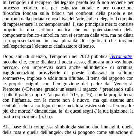
In Temporelli il recupero del legame parola-realtà non avviene per
processo retorico, ma per esigenza morale e per concezione
filosofica fondata sulla fiducia nei confronti della parola e nei
confronti della portata conoscitiva dell’arte, cui è delegato il compito
di rappresentare la contemporaneità. Il suo principale merito consiste
proprio in una scrittura poetica che nel potenziamento della
componente fonico-simbolica non si estranea dalla vita, ma ne dilata
la rappresentazione in una pluralità di significati che trovano
nell’esperienza l’elemento catalizzatore di senso.
Dopo anni di silenzio, Temporelli nel 2012 pubblica
Terramadre
,
raccolta che, come dichiara il poeta stesso, dimostra uno «sviluppo
nervoso, con improvvisi scatti anche all’indietro» di scrittura,
«agglomerazioni provvisorie di poesie collassate in scritture
sommerse», implose o addirittura rifiutate. Il tema del rapporto con
le proprie origini, con l’emigrazione del padre dal Veneto al
Piemonte («Divenne grande un’estate il ragazzo / prendendo sulle
spalle il padre, dopo / l’acqua del ’51», p. 16), con la propria terra,
con l’infanzia, con la morte non è nuovo, ma qui assume una
centralità che si configura come metafora esistenziale: «Terramadre
più che morta: / dimenticata, fa’ di questi segni // la tua ignizione, la
nostra espiazione» (p. 65).
Alla base della complessa simbologia stanno due immagini, quella
della rosa e quella dell’angelo, che si pongono come attuazione di