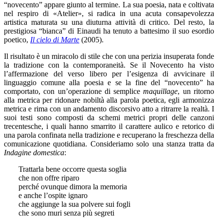
“novecento” appare giunto al termine. La sua poesia, nata e coltivata
nel respiro di «Atelier», si radica in una acuta consapevolezza
artistica maturata su una diuturna attività di critico. Del resto, la
prestigiosa “bianca” di Einaudi ha tenuto a battesimo il suo esordio
poetico,
Il cielo di Marte
(2005).
Il risultato è un miracolo di stile che con una perizia insuperata
fonde
la tradizione con la contemporaneità. Se il Novecento ha visto
l’affermazione del verso libero per l’esigenza di avvicinare il
linguaggio comune alla poesia e se la fine del “novecento” ha
comportato, con un’operazione di semplice
maquillage
, un ritorno
alla metrica per ridonare nobiltà alla parola poetica, egli armonizza
metrica e rima con un andamento discorsivo atto a ritrarre la realtà. I
suoi testi sono composti da schemi metrici propri delle canzoni
trecentesche, i quali hanno smarrito il carattere aulico e retorico di
una parola confinata nella tradizione e recuperano la freschezza della
comunicazione quotidiana. Consideriamo solo una stanza tratta da
Indagine domestica
:
Trattarla bene occorre questa soglia
che non offre riparo
perché ovunque dimora la memoria
e anche l’ospite ignaro
che aggiunge la sua polvere sui fogli
che sono muri senza più segreti