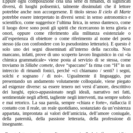
Eppure ogni composizione cela una serie di rimandi, di significati
diversi, di luoghi polisemici, talmente dissimulati che il lettore
potrebbe anche non accorgersene. Il titolo stesso
Il cielo di Marte
potrebbe essere interpretato in diversi sensi: in senso astronomico e
scientifico, come suggerisce l’ultima lirica, in senso dantesco, come
il luogo dove sono posti gli spiriti che ricercarono in terra gloria e
onori, oppure come riferimento alla militanza esistenziale o
all’esperienza di obiettore o come riferimento al nome del poeta
stesso (da con confondere con lo pseudonimo letterario). E questo è
solo uno dei segni disseminati all’interno della raccolta. Non
mancano, infatti, prove di uno scoperto lavoro linguistico in cui «la
chimica grammaticale» viene posta al servizio di se stessa, come
troviamo in
Sillabe comete
, dove “spaccano” fa rima con “H” in un
intreccio di rimandi fonici, perché «ci chiamano / senti? i segni,
solchi e sognano / di noi». Ugualmente il linguaggio, pur
presentando un andamento volutamente colloquiale, viene piegato
ad esigenze diverse: sa essere tenero nei versi d’amore, descrittivo
dei luoghi, epico-appassionato negli ideali, narrativo nei fatti,
sentimentale negli affetti, tagliente negli interventi, ma sempre sobrio
e mai retorico. La sua parola, sempre «chiara e forte», riallaccia il
contatto con il reale, un reale quotidiano, sostanziato da un’esistenza
appartata, improntata ai valori dell’amicizia, dell’amore coniugale,
della paternità, della passione letteraria, della professione di
insegnante.