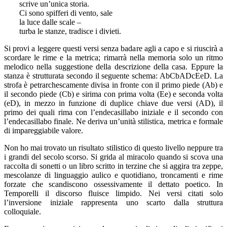
scrive un’unica storia.
Ci sono spifferi di vento, sale
la luce dalle scale –
turba le stanze, tradisce i divieti.
Si provi a leggere questi versi senza badare agli a capo e si riuscirà a
scordare le rime e la metrica; rimarrà nella memoria solo un ritmo
melodico nella suggestione della descrizione della casa. Eppure la
stanza è strutturata secondo il seguente schema: AbCbADcEeD. La
strofa è petrarchescamente divisa in fronte con il primo piede (Ab) e
il secondo piede (Cb) e sirima con prima volta (Ee) e seconda volta
(eD), in mezzo in funzione di duplice chiave due versi (AD), il
primo dei quali rima con l’endecasillabo iniziale e il secondo con
l’endecasillabo finale. Ne deriva un’unità stilistica, metrica e formale
di impareggiabile valore.
Non ho mai trovato un risultato stilistico di questo livello neppure tra
i grandi del secolo scorso. Si grida al miracolo quando si scova una
raccolta di sonetti o un libro scritto in terzine che si aggira tra zeppe,
mescolanze di linguaggio aulico e quotidiano, troncamenti e rime
forzate che scandiscono ossessivamente il dettato poetico. In
Temporelli il discorso fluisce limpido. Nei versi citati solo
l’inversione iniziale rappresenta uno scarto dalla struttura
colloquiale.