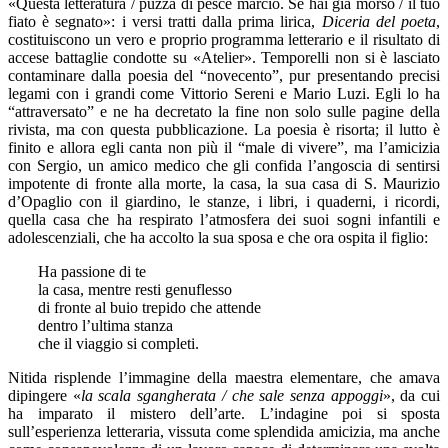
«Questa letteratura / puzza di pesce marcio. Se hai già morso / il tuo
fiato è segnato»: i versi tratti dalla prima lirica,
Diceria del poeta
,
costituiscono un vero e proprio programma letterario e il risultato di
accese battaglie condotte su «Atelier». Temporelli non si è lasciato
contaminare dalla poesia del “novecento”, pur presentando precisi
legami con i grandi come Vittorio Sereni e Mario Luzi. Egli lo ha
“attraversato” e ne ha decretato la fine non solo sulle pagine della
rivista, ma con questa pubblicazione. La poesia è risorta; il lutto è
finito e allora egli canta non più il “male di vivere”, ma l’amicizia
con Sergio, un amico medico che gli confida l’angoscia di sentirsi
impotente di fronte alla morte, la casa, la sua casa di S. Maurizio
d’Opaglio con il giardino, le stanze, i libri, i quaderni, i ricordi,
quella casa che ha respirato l’atmosfera dei suoi sogni infantili e
adolescenziali, che ha accolto la sua sposa e che ora ospita il figlio:
Ha passione di te
la casa, mentre resti genuflesso
di fronte al buio trepido che attende
dentro l’ultima stanza
che il viaggio si completi.
Nitida risplende l’immagine della maestra elementare, che amava
dipingere «
la scala sgangherata / che sale senza appoggi
», da cui
ha imparato il mistero dell’arte. L’indagine poi si sposta
sull’esperienza letteraria, vissuta come splendida amicizia, ma anche