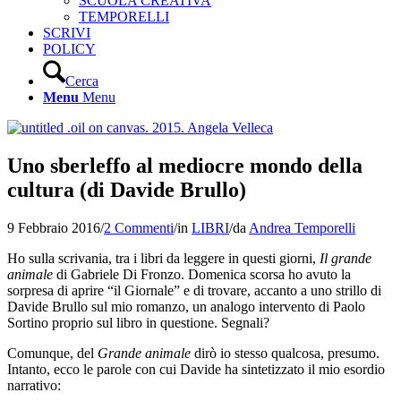
SCUOLA CREATIVA
TEMPORELLI
SCRIVI
POLICY
Cerca
Menu
Menu
Uno sberleffo al mediocre mondo della
cultura (di Davide Brullo)
9 Febbraio 2016
/
2 Commenti
/
in
LIBRI
/
da
Andrea Temporelli
Ho sulla scrivania, tra i libri da leggere in questi giorni,
Il grande
animale
di Gabriele Di Fronzo. Domenica scorsa ho avuto la
sorpresa di aprire “il Giornale” e di trovare, accanto a uno strillo di
Davide Brullo sul mio romanzo, un analogo intervento di Paolo
Sortino proprio sul libro in questione. Segnali?
Comunque, del
Grande animale
dirò io stesso qualcosa, presumo.
Intanto, ecco le parole con cui Davide ha sintetizzato il mio esordio
narrativo: