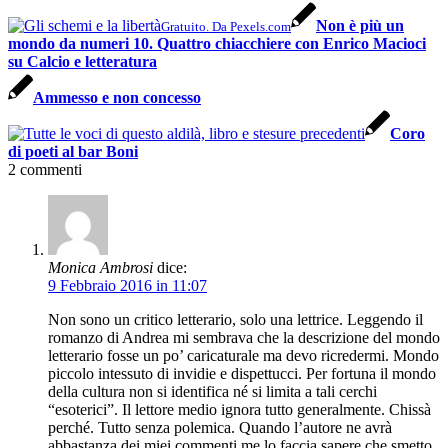
Non è più un
Gratuito. Da Pexels.com
mondo da numeri 10. Quattro chiacchiere con Enrico Macioci
su Calcio e letteratura
Ammesso e non concesso
Coro
di poeti al bar Boni
2
commenti
Monica Ambrosi
dice:
9 Febbraio 2016 in 11:07
Non sono un critico letterario, solo una lettrice. Leggendo il
romanzo di Andrea mi sembrava che la descrizione del mondo
letterario fosse un po’ caricaturale ma devo ricredermi. Mondo
piccolo intessuto di invidie e dispettucci. Per fortuna il mondo
della cultura non si identifica né si limita a tali cerchi
“esoterici”. Il lettore medio ignora tutto generalmente. Chissà
perché. Tutto senza polemica. Quando l’autore ne avrà
abbastanza dei miei commenti me lo faccia sapere che smetto,