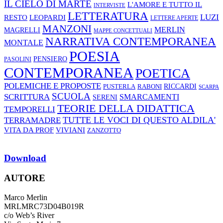
IL CIELO DI MARTE
L'AMORE E TUTTO IL
INTERVISTE
LETTERATURA
LUZI
RESTO
LEOPARDI
LETTERE APERTE
MANZONI
MERLIN
MAGRELLI
MAPPE CONCETTUALI
NARRATIVA CONTEMPORANEA
MONTALE
POESIA
PENSIERO
PASOLINI
CONTEMPORANEA
POETICA
POLEMICHE E PROPOSTE
RABONI
RICCARDI
PUSTERLA
SCARPA
SCUOLA
SCRITTURA
SMARCAMENTI
SERENI
TEORIE DELLA DIDATTICA
TEMPORELLI
TUTTE LE VOCI DI QUESTO ALDILA'
TERRAMADRE
VIVIANI
VITA DA PROF
ZANZOTTO
Download
AUTORE
Marco Merlin
MRLMRC73D04B019R
c/o Web’s River