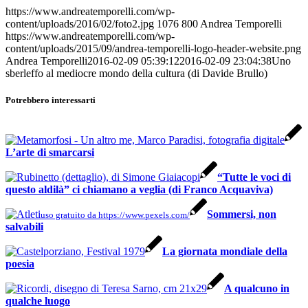
https://www.andreatemporelli.com/wp-
content/uploads/2016/02/foto2.jpg
1076
800
Andrea Temporelli
https://www.andreatemporelli.com/wp-
content/uploads/2015/09/andrea-temporelli-logo-header-website.png
Andrea Temporelli
2016-02-09 05:39:12
2016-02-09 23:04:38
Uno
sberleffo al mediocre mondo della cultura (di Davide Brullo)
Potrebbero interessarti
L’arte di smarcarsi
“Tutte le voci di
questo aldilà” ci chiamano a veglia (di Franco Acquaviva)
Sommersi, non
uso gratuito da https://www.pexels.com/
salvabili
La giornata mondiale della
poesia
A qualcuno in
qualche luogo