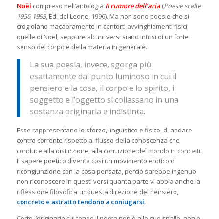
Noël
compreso nell’antologia
Il rumore dell’aria
(
Poesie scelte
1956-1993
, Ed. del Leone, 1996). Ma non sono poesie che si
crogiolano macabramente in contorti avvinghiamenti fisici
quelle di Noël, seppure alcuni versi siano intrisi di un forte
senso del corpo e della materia in generale.
La sua poesia, invece, sgorga più
esattamente dal punto luminoso in cui il
pensiero e la cosa, il corpo e lo spirito, il
soggetto e l’oggetto si collassano in una
sostanza originaria e indistinta.
Esse rappresentano lo sforzo, linguistico e fisico, di andare
contro corrente rispetto al flusso della conoscenza che
conduce alla distinzione, alla corruzione del mondo in concetti.
Il sapere poetico diventa così un movimento erotico di
ricongiunzione con la cosa pensata, perciò sarebbe ingenuo
non riconoscere in questi versi quanta parte vi abbia anche la
riflessione filosofica: in questa direzione del pensiero,
concreto e astratto tendono a coniugarsi
.
Certo l’originario cui tende il poeta non è alle sue spalle, non è