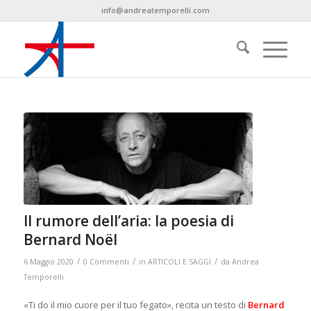
info@andreatemporelli.com
Il rumore dell’aria: la poesia di
Bernard Noël
/
/
/
6 Maggio 2020
0 Commenti
in
ARTICOLI E SAGGI
da
Andrea
Temporelli
«Ti do il mio cuore per il tuo fegato», recita un testo di
Bernard