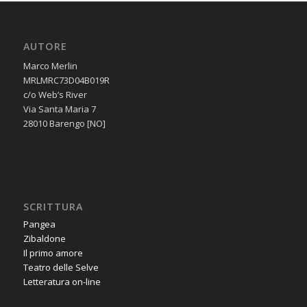
AUTORE
Marco Merlin
MRLMRC73D04B019R
c/o Web’s River
Via Santa Maria 7
28010 Barengo [NO]
SCRITTURA
Pangea
Zibaldone
Il primo amore
Teatro delle Selve
Letteratura on-line