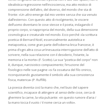
idealistica regressione nell’incoscienza, ma atto mistico di
comprensione dell’altro, del diverso, del mondo che sta di
fronte: «Un
altro
emerge dal mio ventre senza che sia venuto
dall’esterno». Con questo atto di rivolgimento, le viscere
dell’uomo diventano le cose stesse e il poeta, indagando il
proprio corpo, si riappropria del mondo, della sua dimensione
cosmologica e creaturale nel mondo. Ecco perché «la scrittura
poetica di Bernard Noël, essenzialmente autotelica e
metapoetica, come gran parte dell’odierna lirica francese, è
prima d’ogni altra cosa un’inesausta interrogazione dell’atto di
scrivere, nella sua relazione con il desiderio, l’istante, la
memoria e la morte» (F. Scotto). La sua “poetica del corpo” non
è, dunque, narcisistico compiacimento; l’irruzione del
fisiologico nelle sue pagine «si fa ossatura del filo onirico,
riconquistando giustamente il simbolo alla sua consistenza
fisica, materica» (P. Ruffilli).
La poesia diventa così la mano che, nel buio del sapere
scientifico, incapace di attingere al
senso
delle cose, cerca di
ghermire la carne, la vita pulsante: «in questo rumore d’aria /
la mano tocca il vuoto / il nome cerca un volto».