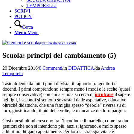
SCUOLA CREATIVA
TEMPORELLI
SCRIVI
POLICY
Cerca
Menu
Menu
gratuito da pexels.com
Scuola: principi del cambiamento (5)
20 Dicembre 2016
/
0 Commenti
/
in
DIDATTICA
/
da
Andrea
Temporelli
Tasto dolente da tutti i punti di vista, il rapporto fra genitori e
docenti. I primi comprendono sempre meno i modi e le scelte (quasi
sempre conservative) con cui a scuola si cerca di
inculcare
il sapere
nei figli, i secondi si sentono sovrastati dalle aspettative, educative
oltreché didattiche, che una famiglia spesso “debole” riversa su di
loro, giustificando, il più delle volte, le mancanze dei loro pargoli.
Così questi ultimi crescono tra l’incudine e il martello, come tra due
genitori che non si intendono più, anzi si ignorano, e molto spesso
addirittura litigano apertamente. Per loro la strategia vitale è