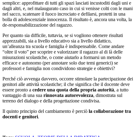
semplice: approfittare di tutti gli spazi lasciati incustoditi dagli uni e
dagli altri, e, nel malaugurato caso in cui si venisse colti con le mani
nel sacco, scatenare il fuoco incrociato e defilarsi, protetti in una
bolla di adolescenziale innocenza. Il risultato è, ancora una volta, la
de-responsabilizzazione del ragazzo.
Per quanto sia difficile, tuttavia, se si vogliono ottenere risultati
apprezzabili, sia a livello educativo sia a livello didattico,
un’alleanza tra scuola e famiglia è indispensabile. Come andare
“oltre il voto” per scoprire e valorizzare il ragazzo al di là delle
misurazioni scolastiche, o come aiutarlo a formarsi un metodo
efficace e autonomo (per annotare solo due temi generici) se
professori e famiglia non condividono strategie e obiettivi?
Perché ciò avvenga davvero, occorre stimolare la partecipazione dei
genitori alle attività scolastiche; il che significa che il docente deve
essere pronto a
cedere una quota della propria autorità
, a tutto
vantaggio di una sua
rinnovata autorevolezza
, dimostrata sul
terreno del dialogo e della progettazione condivisa.
Il quinto principio del cambiamento è perciò
la collaborazione tra
docenti e genitori
.