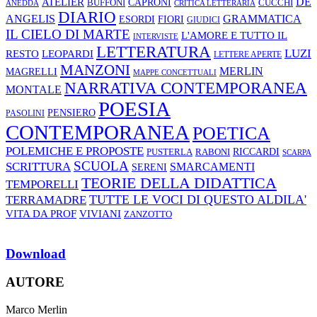
ATELIER
DE
CAPRONI
CUCCHI
BUFFONI
ANEDDA
CRITICA LETTERARIA
DIARIO
ANGELIS
GRAMMATICA
ESORDI
FIORI
GIUDICI
IL CIELO DI MARTE
L'AMORE E TUTTO IL
INTERVISTE
LETTERATURA
LUZI
RESTO
LEOPARDI
LETTERE APERTE
MANZONI
MERLIN
MAGRELLI
MAPPE CONCETTUALI
NARRATIVA CONTEMPORANEA
MONTALE
POESIA
PENSIERO
PASOLINI
CONTEMPORANEA
POETICA
POLEMICHE E PROPOSTE
RABONI
RICCARDI
PUSTERLA
SCARPA
SCUOLA
SCRITTURA
SMARCAMENTI
SERENI
TEORIE DELLA DIDATTICA
TEMPORELLI
TUTTE LE VOCI DI QUESTO ALDILA'
TERRAMADRE
VIVIANI
VITA DA PROF
ZANZOTTO
Download
AUTORE
Marco Merlin