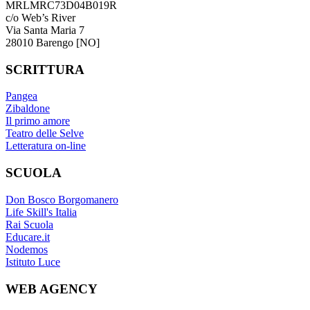
MRLMRC73D04B019R
c/o Web’s River
Via Santa Maria 7
28010 Barengo [NO]
SCRITTURA
Pangea
Zibaldone
Il primo amore
Teatro delle Selve
Letteratura on-line
SCUOLA
Don Bosco Borgomanero
Life Skill's Italia
Rai Scuola
Educare.it
Nodemos
Istituto Luce
WEB AGENCY