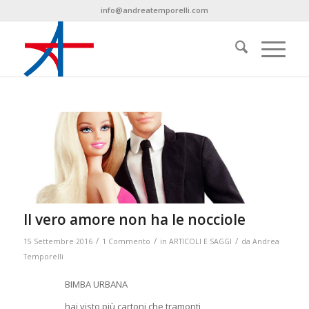
info@andreatemporelli.com
Il vero amore non ha le nocciole
/
/
/
15 Settembre 2016
1 Commento
in
ARTICOLI E SAGGI
da
Andrea
Temporelli
BIMBA URBANA
hai visto più cartoni che tramonti