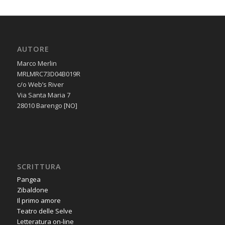
AUTORE
Marco Merlin
MRLMRC73D04B019R
c/o Web’s River
Via Santa Maria 7
28010 Barengo [NO]
SCRITTURA
Pangea
Zibaldone
Il primo amore
Teatro delle Selve
Letteratura on-line