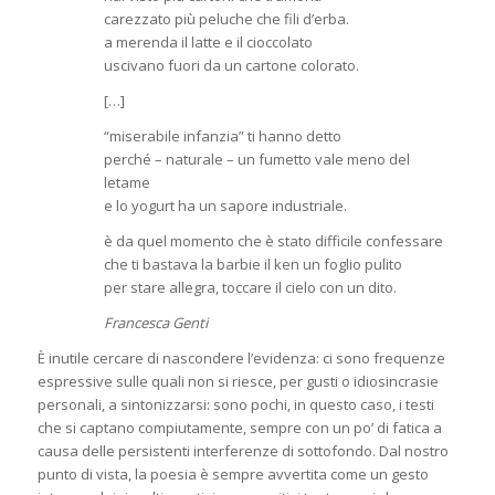
carezzato più peluche che fili d’erba.
a merenda il latte e il cioccolato
uscivano fuori da un cartone colorato.
[…]
“miserabile infanzia” ti hanno detto
perché – naturale – un fumetto vale meno del
letame
e lo yogurt ha un sapore industriale.
è da quel momento che è stato difficile confessare
che ti bastava la barbie il ken un foglio pulito
per stare allegra, toccare il cielo con un dito.
Francesca Genti
È inutile cercare di nascondere l’evidenza: ci sono frequenze
espressive sulle quali non si riesce, per gusti o idiosincrasie
personali, a sintonizzarsi: sono pochi, in questo caso, i testi
che si captano compiutamente, sempre con un po’ di fatica a
causa delle persistenti interferenze di sottofondo. Dal nostro
punto di vista, la poesia è sempre avvertita come un gesto