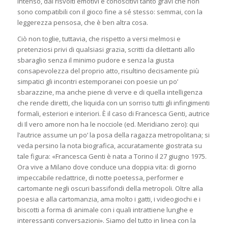
intenso, dai risvolti emotivi e conoscitivi tanto gravi che non
sono compatibili con il gioco fine a sé stesso: semmai, con la
leggerezza pensosa, che è ben altra cosa.
Ciò non toglie, tuttavia, che rispetto a versi melmosi e
pretenziosi privi di qualsiasi grazia, scritti da dilettanti allo
sbaraglio senza il minimo pudore e senza la giusta
consapevolezza del proprio atto, risultino decisamente più
simpatici gli incontri estemporanei con poesie un po’
sbarazzine, ma anche piene di verve e di quella intelligenza
che rende diretti, che liquida con un sorriso tutti gli infingimenti
formali, esteriori e interiori. È il caso di Francesca Genti, autrice
di
Il vero amore non ha le nocciole
(ed. Meridiano zero): qui
l’autrice assume un po’ la posa della ragazza metropolitana; si
veda persino la nota biografica, accuratamente giostrata su
tale figura: «Francesca Genti è nata a Torino il 27 giugno 1975.
Ora vive a Milano dove conduce una doppia vita: di giorno
impeccabile redattrice, di notte poetessa, performer e
cartomante negli oscuri bassifondi della metropoli. Oltre alla
poesia e alla cartomanzia, ama molto i gatti, i videogiochi e i
biscotti a forma di animale con i quali intrattiene lunghe e
interessanti conversazioni». Siamo del tutto in linea con la