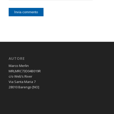
AUTORE
Marco Merlin
MRLMRC73D04B019R
c/o Web’s River
Via Santa Maria 7
28010 Barengo [NO]