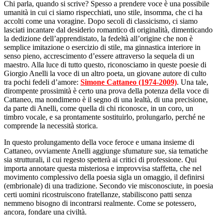
Chi parla, quando si scrive? Spesso a prendere voce è una possibile
umanità in cui ci siamo rispecchiati, uno stile, insomma, che ci ha
accolti come una voragine. Dopo secoli di classicismo, ci siamo
lasciati incantare dal desiderio romantico di originalità, dimenticando
la dedizione dell’apprendistato, la fedeltà all’origine che non è
semplice imitazione o esercizio di stile, ma ginnastica interiore in
senso pieno, accrescimento d’essere attraverso la sequela di un
maestro. Alla luce di tutto questo, riconosciamo in queste poesie di
Giorgio Anelli la voce di un altro poeta, un giovane autore di culto
tra pochi fedeli d’amore:
Simone Cattaneo (1974-2009)
. Una tale,
dirompente prossimità è certo una prova della potenza della voce di
Cattaneo, ma nondimeno è il segno di una lealtà, di una precisione,
da parte di Anelli, come quella di chi riconosce, in un coro, un
timbro vocale, e sa prontamente sostituirlo, prolungarlo, perché ne
comprende la necessità storica.
In questo prolungamento della voce feroce e umana insieme di
Cattaneo, ovviamente Anelli aggiunge sfumature sue, sia tematiche
sia strutturali, il cui regesto spetterà ai critici di professione. Qui
importa annotare questa misteriosa e improvvisa staffetta, che nel
movimento complessivo della poesia sigla un omaggio, il definirsi
(embrionale) di una tradizione. Secondo vie misconosciute, in poesia
certi uomini ricostruiscono fratellanze, stabiliscono patti senza
nemmeno bisogno di incontrarsi realmente. Come se potessero,
ancora, fondare una civiltà.