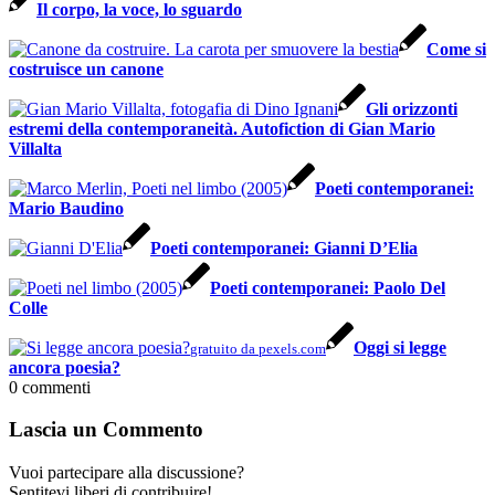
Il corpo, la voce, lo sguardo
Come si
costruisce un canone
Gli orizzonti
estremi della contemporaneità. Autofiction di Gian Mario
Villalta
Poeti contemporanei:
Mario Baudino
Poeti contemporanei: Gianni D’Elia
Poeti contemporanei: Paolo Del
Colle
Oggi si legge
gratuito da pexels.com
ancora poesia?
0
commenti
Lascia un Commento
Vuoi partecipare alla discussione?
Sentitevi liberi di contribuire!