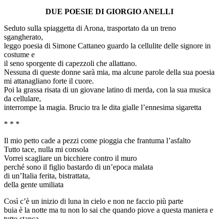
DUE POESIE DI GIORGIO ANELLI
Seduto sulla spiaggetta di Arona, trasportato da un treno
sgangherato,
leggo poesia di Simone Cattaneo guardo la cellulite delle signore in
costume e
il seno sporgente di capezzoli che allattano.
Nessuna di queste donne sarà mia, ma alcune parole della sua poesia
mi attanagliano forte il cuore.
Poi la grassa risata di un giovane latino di merda, con la sua musica
da cellulare,
interrompe la magia. Brucio tra le dita gialle l’ennesima sigaretta
* * *
Il mio petto cade a pezzi come pioggia che frantuma l’asfalto
Tutto tace, nulla mi consola
Vorrei scagliare un bicchiere contro il muro
perché sono il figlio bastardo di un’epoca malata
di un’Italia ferita, bistrattata,
della gente umiliata
Così c’è un inizio di luna in cielo e non ne faccio più parte
buia è la notte ma tu non lo sai che quando piove a questa maniera e
tutto stanca