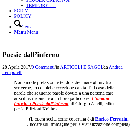
SCUOLA CREATIVA
TEMPORELLI
SCRIVI
POLICY
Cerca
Menu
Menu
Poesie dall’inferno
28 Aprile 2017
/
0 Commenti
/
in
ARTICOLI E SAGGI
/
da
Andrea
Temporelli
Non amo le prefazioni e tendo a declinare gli inviti a
scriverne, ma qualche eccezione capita. È il caso delle
parole che seguono: parole dovute a una persona cara,
anzi due, ma anche a un libro particolare:
L’umana
ferocia o Poesie dall’inferno
, di Giorgio Anelli, edito
per le Edizioni Kolibris.
(L’opera scelta come copertina è di
Enrico Ferrarini
.
Cliccare sull’immagine per la visualizzazione completa)