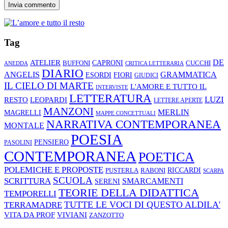
Tag
ATELIER
DE
CAPRONI
CUCCHI
BUFFONI
ANEDDA
CRITICA LETTERARIA
DIARIO
ANGELIS
GRAMMATICA
ESORDI
FIORI
GIUDICI
IL CIELO DI MARTE
L'AMORE E TUTTO IL
INTERVISTE
LETTERATURA
LUZI
RESTO
LEOPARDI
LETTERE APERTE
MANZONI
MERLIN
MAGRELLI
MAPPE CONCETTUALI
NARRATIVA CONTEMPORANEA
MONTALE
POESIA
PENSIERO
PASOLINI
CONTEMPORANEA
POETICA
POLEMICHE E PROPOSTE
RABONI
RICCARDI
PUSTERLA
SCARPA
SCUOLA
SCRITTURA
SMARCAMENTI
SERENI
TEORIE DELLA DIDATTICA
TEMPORELLI
TUTTE LE VOCI DI QUESTO ALDILA'
TERRAMADRE
VIVIANI
VITA DA PROF
ZANZOTTO