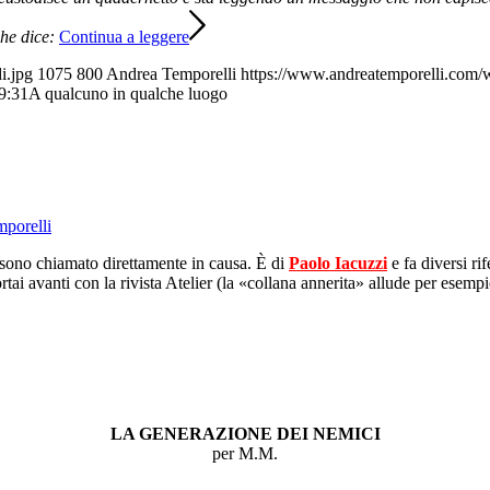
he dice:
Continua a leggere
i.jpg
1075
800
Andrea Temporelli
https://www.andreatemporelli.com/w
9:31
A qualcuno in qualche luogo
porelli
sono chiamato direttamente in causa. È di
Paolo Iacuzzi
e fa diversi ri
i avanti con la rivista Atelier (
la «collana annerita» allude per esempi
LA GENERAZIONE DEI NEMICI
per M.M.