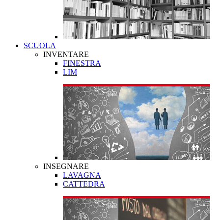
SCUOLA
INVENTARE
FINESTRA
LIM
INSEGNARE
LAVAGNA
CATTEDRA