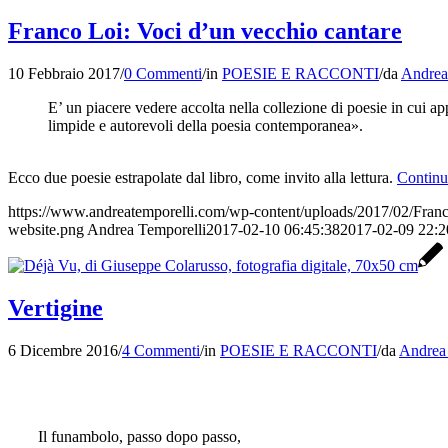
Franco Loi: Voci d’un vecchio cantare
10 Febbraio 2017
/
0 Commenti
/
in
POESIE E RACCONTI
/
da
Andrea
E’ un piacere vedere accolta nella collezione di poesie in cui 
limpide e autorevoli della poesia contemporanea».
Ecco due poesie estrapolate dal libro, come invito alla lettura.
Continu
https://www.andreatemporelli.com/wp-content/uploads/2017/02/Franc
website.png
Andrea Temporelli
2017-02-10 06:45:38
2017-02-09 22:2
Vertigine
6 Dicembre 2016
/
4 Commenti
/
in
POESIE E RACCONTI
/
da
Andrea 
Il funambolo, passo dopo passo,