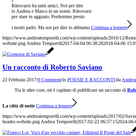
I
Ritrovarsi fra tanti amici. Noi per dire
io Andrea e Marco in un nome. Ritrovarsi
per stare in agguato. Perdemmo presto
i nostri padri. Ma noi per dire io abbiamo
Continua a leggere
https://www.andreatemporelli.com/wp-content/uploads/2016/12/Rem
website.png
Andrea Temporelli
2017-04-04 06:38:28
2018-04-06 15:0
Un racconto di Roberto Saviano
22 Febbraio 2017
/
0 Commenti
/
in
POESIE E RACCONTI
/
da
Andrea
Tra le altre cose, mi è capitato di pubblicare un racconto di
Rob
La città di notte
Continua a leggere
https://www.andreatemporelli.com/wp-content/uploads/2017/02/Savi
header-website.png
Andrea Temporelli
2017-02-22 06:57:15
2024-06-