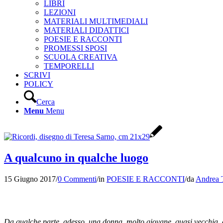
LIBRI
LEZIONI
MATERIALI MULTIMEDIALI
MATERIALI DIDATTICI
POESIE E RACCONTI
PROMESSI SPOSI
SCUOLA CREATIVA
TEMPORELLI
SCRIVI
POLICY
Cerca
Menu
Menu
A qualcuno in qualche luogo
15 Giugno 2017
/
0 Commenti
/
in
POESIE E RACCONTI
/
da
Andrea 
Da qualche parte, adesso, una donna, molto giovane, quasi vecchia, cu