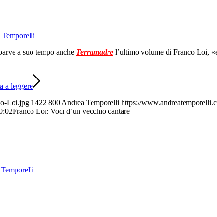
 Temporelli
apparve a suo tempo anche
Terramadre
l’ultimo volume di Franco Loi, «e
a a leggere
o-Loi.jpg
1422
800
Andrea Temporelli
https://www.andreatemporelli.
0:02
Franco Loi: Voci d’un vecchio cantare
Temporelli