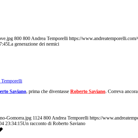
ove.jpg
800
800
Andrea Temporelli
https://www.andreatemporelli.com/
7:45
La generazione dei nemici
 Temporelli
erto Saviano
, prima che diventasse
Roberto Saviano
. Correva ancor
ano-Gomorra.jpg
1124
800
Andrea Temporelli
https://www.andreatempo
04 23:34:15
Un racconto di Roberto Saviano