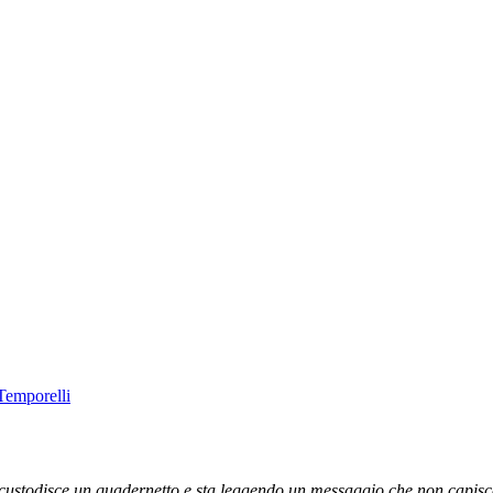
Temporelli
stodisce un quadernetto e sta leggendo un messaggio che non capisce, o