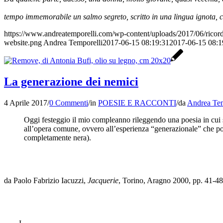
tempo immemorabile un salmo segreto, scritto in una lingua ignota, c
https://www.andreatemporelli.com/wp-content/uploads/2017/06/ricord
website.png
Andrea Temporelli
2017-06-15 08:19:31
2017-06-15 08:1
La generazione dei nemici
4 Aprile 2017
/
0 Commenti
/
in
POESIE E RACCONTI
/
da
Andrea Tem
Oggi festeggio il mio compleanno rileggendo una poesia in cui 
all’opera comune, ovvero all’esperienza “generazionale” che porta
completamente nera).
da Paolo Fabrizio Iacuzzi,
Jacquerie
, Torino, Aragno 2000, pp. 41-48