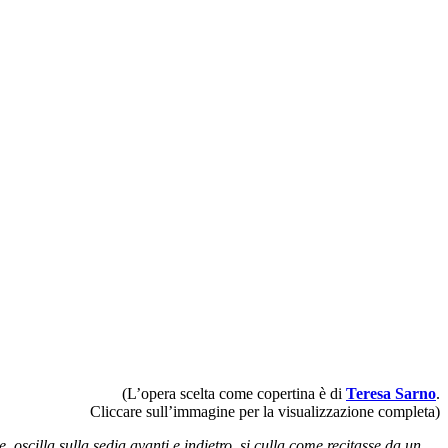
(L’opera scelta come copertina è di
Teresa Sarno
.
Cliccare sull’immagine per la visualizzazione completa)
scilla sulla sedia avanti e indietro, si culla come recitasse da un