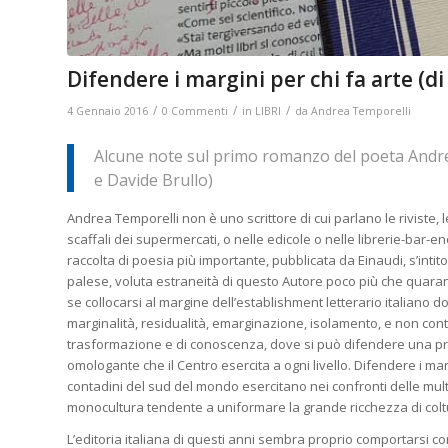
Difendere i margini per chi fa arte (d
/
/
/
4 Gennaio 2016
0 Commenti
in
LIBRI
da
Andrea Temporelli
Alcune note sul primo romanzo del poeta Andrea
e Davide Brullo)
Andrea Temporelli non è uno scrittore di cui parlano le riviste, l
scaffali dei supermercati, o nelle edicole o nelle librerie-bar-enog
raccolta di poesia più importante, pubblicata da Einaudi, s’intit
palese, voluta estraneità di questo Autore poco più che quaran
se collocarsi al margine dell’establishment letterario italiano 
marginalità, residualità, emarginazione, isolamento, e non cont
trasformazione e di conoscenza, dove si può difendere una prop
omologante che il Centro esercita a ogni livello. Difendere i mar
contadini del sud del mondo esercitano nei confronti delle mu
monocultura tendente a uniformare la grande ricchezza di coltu
L’editoria italiana di questi anni sembra proprio comportarsi com