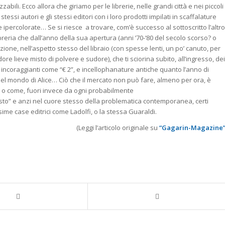
abili. Ecco allora che giriamo per le librerie, nelle grandi città e nei piccoli
stessi autori e gli stessi editori con i loro prodotti impilati in scaffalature
 ipercolorate… Se si riesce a trovare, com’è successo al sottoscritto l’altro
reria che dall’anno della sua apertura (anni ’70-‘80 del secolo scorso? o
zione, nell’aspetto stesso del libraio (con spesse lenti, un po’ canuto, per
e lieve misto di polvere e sudore), che ti sciorina subito, all’ingresso, dei
 incoraggianti come “€ 2”, e incellophanature antiche quanto l’anno di
 nel mondo di Alice… Ciò che il mercato non può fare, almeno per ora, è
a o come, fuori invece da ogni probabilmente
to” e anzi nel cuore stesso della problematica contemporanea, certi
sime case editrici come Ladolfi, o la stessa Guaraldi.
(Leggi l’articolo originale su
“Gagarin-Magazine