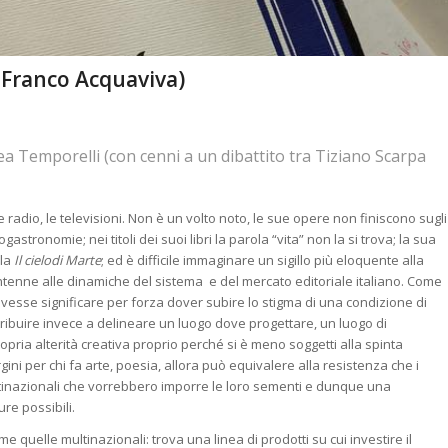
i Franco Acquaviva)
 Temporelli (con cenni a un dibattito tra Tiziano Scarpa
e radio, le televisioni. Non è un volto noto, le sue opere non finiscono sugli
astronomie; nei titoli dei suoi libri la parola “vita” non la si trova; la sua
ola
Il cielo
di Marte
; ed è difficile immaginare un sigillo più eloquente alla
tenne alle dinamiche del sistema e del mercato editoriale italiano. Come
dovesse significare per forza dover subire lo stigma di una condizione di
ribuire invece a delineare un luogo dove progettare, un luogo di
ria alterità creativa proprio perché si è meno soggetti alla spinta
gini per chi fa arte, poesia, allora può equivalere alla resistenza che i
ltinazionali che vorrebbero imporre le loro sementi e dunque una
re possibili.
e quelle multinazionali: trova una linea di prodotti su cui investire il