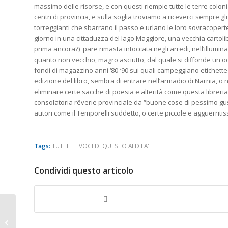
massimo delle risorse, e con questi riempie tutte le terre colonizz
centri di provincia, e sulla soglia troviamo a riceverci sempre gli 
torreggianti che sbarrano il passo e urlano le loro sovracoperte
giorno in una cittaduzza del lago Maggiore, una vecchia cartolib
prima ancora?) pare rimasta intoccata negli arredi, nell’illumina
quanto non vecchio, magro asciutto, dal quale si diffonde un odor
fondi di magazzino anni ‘80-‘90 sui quali campeggiano etichette
edizione del libro, sembra di entrare nell’armadio di Narnia, o
eliminare certe sacche di poesia e alterità come questa libreri
consolatoria
rêverie
provinciale da “buone cose di pessimo gus
autori come il Temporelli suddetto, o certe piccole e agguerritis
Tags:
TUTTE LE VOCI DI QUESTO ALDILA'
Condividi questo articolo
Restare vergini o
vendersi (di Tiziano