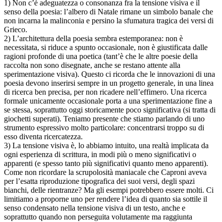
1) Non c’è adeguatezza o consonanza fra la tensione visiva e il
senso della poesia: l’albero di Natale rimane un simbolo banale che
non incarna la malinconia e persino la sfumatura tragica dei versi di
Grieco.
2) L’architettura della poesia sembra estemporanea: non è
necessitata, si riduce a spunto occasionale, non è giustificata dalle
ragioni profonde di una poetica (tant’è che le altre poesie della
raccolta non sono disegnate, anche se restano attente alla
sperimentazione visiva). Questo ci ricorda che le innovazioni di una
poesia devono inserirsi sempre in un progetto generale, in una linea
di ricerca ben precisa, per non ricadere nell’effimero. Una ricerca
formale unicamente occasionale porta a una sperimentazione fine a
se stessa, soprattutto oggi storicamente poco significativa (si tratta di
giochetti superati). Teniamo presente che stiamo parlando di uno
strumento espressivo molto particolare: concentrarsi troppo su di
esso diventa ricercatezza.
3) La tensione visiva è, lo abbiamo intuito, una realtà implicata da
ogni esperienza di scrittura, in modi più o meno significativi o
apparenti (e spesso tanto più significativi quanto meno apparenti).
Come non ricordare la scrupolosità maniacale che Caproni aveva
per l’esatta riproduzione tipografica dei suoi versi, degli spazi
bianchi, delle rientranze? Ma gli esempi potrebbero essere molti. Ci
limitiamo a proporne uno per rendere l’idea di quanto sia sottile il
senso condensato nella tensione visiva di un testo, anche e
soprattutto quando non perseguita volutamente ma raggiunta