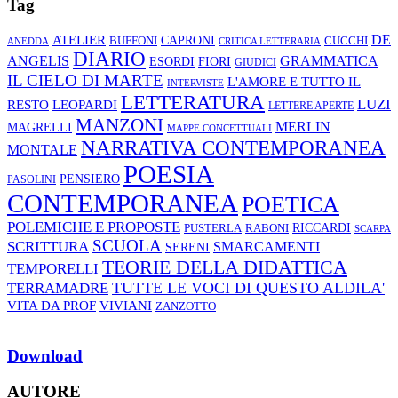
Tag
ATELIER
DE
CAPRONI
CUCCHI
BUFFONI
ANEDDA
CRITICA LETTERARIA
DIARIO
ANGELIS
GRAMMATICA
ESORDI
FIORI
GIUDICI
IL CIELO DI MARTE
L'AMORE E TUTTO IL
INTERVISTE
LETTERATURA
LUZI
RESTO
LEOPARDI
LETTERE APERTE
MANZONI
MERLIN
MAGRELLI
MAPPE CONCETTUALI
NARRATIVA CONTEMPORANEA
MONTALE
POESIA
PENSIERO
PASOLINI
CONTEMPORANEA
POETICA
POLEMICHE E PROPOSTE
RABONI
RICCARDI
PUSTERLA
SCARPA
SCUOLA
SCRITTURA
SMARCAMENTI
SERENI
TEORIE DELLA DIDATTICA
TEMPORELLI
TUTTE LE VOCI DI QUESTO ALDILA'
TERRAMADRE
VIVIANI
VITA DA PROF
ZANZOTTO
Download
AUTORE