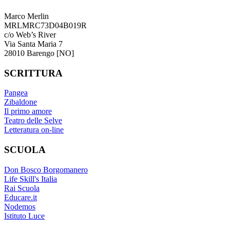
Marco Merlin
MRLMRC73D04B019R
c/o Web’s River
Via Santa Maria 7
28010 Barengo [NO]
SCRITTURA
Pangea
Zibaldone
Il primo amore
Teatro delle Selve
Letteratura on-line
SCUOLA
Don Bosco Borgomanero
Life Skill's Italia
Rai Scuola
Educare.it
Nodemos
Istituto Luce