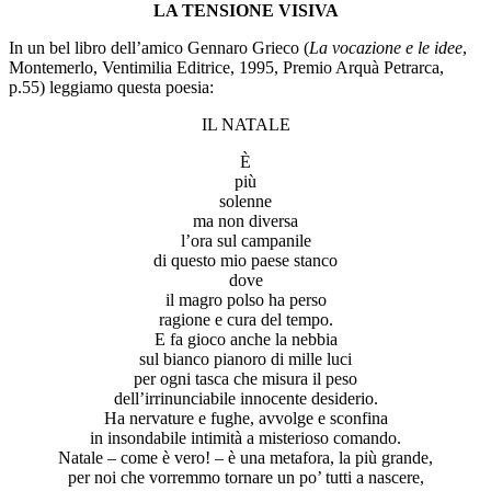
LA TENSIONE VISIVA
In un bel libro dell’amico Gennaro Grieco (
La vocazione e le idee
,
Montemerlo, Ventimilia Editrice, 1995, Premio Arquà Petrarca,
p.55) leggiamo questa poesia:
IL NATALE
È
più
solenne
ma non diversa
l’ora sul campanile
di questo mio paese stanco
dove
il magro polso ha perso
ragione e cura del tempo.
E fa gioco anche la nebbia
sul bianco pianoro di mille luci
per ogni tasca che misura il peso
dell’irrinunciabile innocente desiderio.
Ha nervature e fughe, avvolge e sconfina
in insondabile intimità a misterioso comando.
Natale – come è vero! – è una metafora, la più grande,
per noi che vorremmo tornare un po’ tutti a nascere,