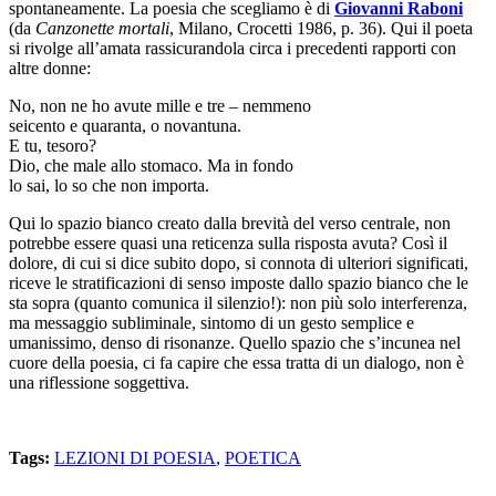
spontaneamente. La poesia che scegliamo è di
Giovanni Raboni
(da
Canzonette mortali
, Milano, Crocetti 1986, p. 36). Qui il poeta
si rivolge all’amata rassicurandola circa i precedenti rapporti con
altre donne:
No, non ne ho avute mille e tre – nemmeno
seicento e quaranta, o novantuna.
E tu, tesoro?
Dio, che male allo stomaco. Ma in fondo
lo sai, lo so che non importa.
Qui lo spazio bianco creato dalla brevità del verso centrale, non
potrebbe essere quasi una reticenza sulla risposta avuta? Così il
dolore, di cui si dice subito dopo, si connota di ulteriori significati,
riceve le stratificazioni di senso imposte dallo spazio bianco che le
sta sopra (quanto comunica il silenzio!): non più solo interferenza,
ma messaggio subliminale, sintomo di un gesto semplice e
umanissimo, denso di risonanze. Quello spazio che s’incunea nel
cuore della poesia, ci fa capire che essa tratta di un dialogo, non è
una riflessione soggettiva.
Tags:
LEZIONI DI POESIA
,
POETICA