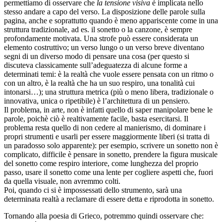
permettiamo di osservare che
la tensione visiva
è implicata nello
stesso andare a capo del verso. La disposizione delle parole sulla
pagina, anche e soprattutto quando è meno appariscente come in una
struttura tradizionale, ad es. il sonetto o la canzone, è sempre
profondamente motivata. Una strofe può essere considerata un
elemento costruttivo; un verso lungo o un verso breve diventano
segni di un diverso modo di pensare una cosa (per questo si
discuteva classicamente sull’adeguatezza di alcune forme a
determinati temi: è la realtà che vuole essere pensata con un ritmo o
con un altro, è la realtà che ha un suo respiro, una tonalità cui
intonarsi…); una struttura metrica (più o meno libera, tradizionale o
innovativa, unica o ripetibile) è l’architettura di un pensiero.
Il problema, in arte, non è infatti quello di saper manipolare bene le
parole, poichè ciò è realtivamente facile, basta esercitarsi. Il
problema resta quello di non cedere al manierismo, di dominare i
propri strumenti e usarli per essere maggiormente liberi (si tratta di
un paradosso solo apparente): per esempio, scrivere un sonetto non è
complicato, difficile è pensare in sonetto, prendere la figura musicale
del sonetto come respiro interiore, come lunghezza del proprio
passo, usare il sonetto come una lente per cogliere aspetti che, fuori
da quella visuale, non avremmo colti.
Poi, quando ci si è impossessati dello strumento, sarà una
determinata realtà a reclamare di essere detta e riprodotta in sonetto.
Tornando alla poesia di Grieco, potremmo quindi osservare che: