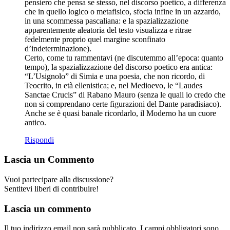
pensiero che pensa se stesso, nel discorso poetico, a differenza
che in quello logico o metafisico, sfocia infine in un azzardo,
in una scommessa pascaliana: e la spazializzazione
apparentemente aleatoria del testo visualizza e ritrae
fedelmente proprio quel margine sconfinato
d’indeterminazione).
Certo, come tu rammentavi (ne discutemmo all’epoca: quanto
tempo), la spazializzazione del discorso poetico era antica:
“L’Usignolo” di Simia e una poesia, che non ricordo, di
Teocrito, in età ellenistica; e, nel Medioevo, le “Laudes
Sanctae Crucis” di Rabano Mauro (senza le quali io credo che
non si comprendano certe figurazioni del Dante paradisiaco).
Anche se è quasi banale ricordarlo, il Moderno ha un cuore
antico.
Rispondi
Lascia un Commento
Vuoi partecipare alla discussione?
Sentitevi liberi di contribuire!
Lascia un commento
Il tuo indirizzo email non sarà pubblicato.
I campi obbligatori sono