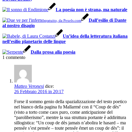
La poesia non è strana, ma naturale
Dall’esilio di Dante
gratuito, da Pexels.com
al nostro disagio
Un’idea della letteratura italiana
nell’esilio planetario delle lingue
Dalla prosa alla poesia
1
commento
Matteo Veronesi
dice:
26 Febbraio 2016 in 20:17
Forse il sommo genio della spazializzazione del testo poetico
nel bianco della pagina fu Mallarmé con il “Coup de dès”
(visto a torto come caos puro, come anticipazione del
“paroliberismo”, mentre la sua struttura portante è addirittura
sillogistica: “Un coup de dès jamais n’abolira le hasard – ma
pensée s’est pensée – toute pensée émet un coup de dès”: il