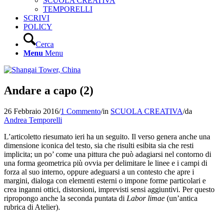
SCUOLA CREATIVA
TEMPORELLI
SCRIVI
POLICY
Cerca
Menu
Menu
Andare a capo (2)
26 Febbraio 2016
/
1 Commento
/
in
SCUOLA CREATIVA
/
da
Andrea Temporelli
L’articoletto riesumato ieri ha un seguito. Il verso genera anche una
dimensione iconica del testo, sia che risulti esibita sia che resti
implicita; un po’ come una pittura che può adagiarsi nel contorno di
una forma geometrica più ovvia per delimitare le linee e i campi di
forza al suo interno, oppure adeguarsi a un contesto che apre i
margini, dialoga con elementi esterni o impone forme particolari e
crea inganni ottici, distorsioni, imprevisti sensi aggiuntivi. Per questo
ripropongo anche la seconda puntata di
Labor limae
(un’antica
rubrica di Atelier).