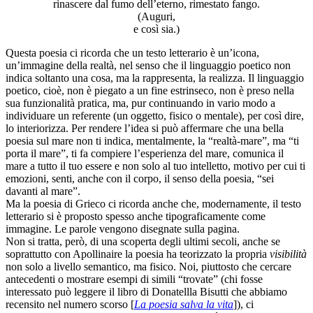
rinascere dal fumo dell’eterno, rimestato fango.
(Auguri,
e così sia.)
Questa poesia ci ricorda che un testo letterario è un’icona,
un’immagine della realtà, nel senso che il linguaggio poetico non
indica soltanto una cosa, ma la rappresenta, la realizza. Il linguaggio
poetico, cioè, non è piegato a un fine estrinseco, non è preso nella
sua funzionalità pratica, ma, pur continuando in vario modo a
individuare un referente (un oggetto, fisico o mentale), per così dire,
lo interiorizza. Per rendere l’idea si può affermare che una bella
poesia sul mare non ti indica, mentalmente, la “realtà-mare”, ma “ti
porta il mare”, ti fa compiere l’esperienza del mare, comunica il
mare a tutto il tuo essere e non solo al tuo intelletto, motivo per cui ti
emozioni, senti, anche con il corpo, il senso della poesia, “sei
davanti al mare”.
Ma la poesia di Grieco ci ricorda anche che, modernamente, il testo
letterario si è proposto spesso anche tipograficamente come
immagine. Le parole vengono disegnate sulla pagina.
Non si tratta, però, di una scoperta degli ultimi secoli, anche se
soprattutto con Apollinaire la poesia ha teorizzato la propria
visibilità
non solo a livello semantico, ma fisico. Noi, piuttosto che cercare
antecedenti o mostrare esempi di simili “trovate” (chi fosse
interessato può leggere il libro di Donatellla Bisutti che abbiamo
recensito nel numero scorso [
La poesia salva la vita
]), ci