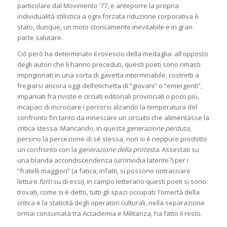
particolare dal Movimento ’77, e anteporre la propria
individualità stilistica a ogni forzata riduzione corporativa è
stato, dunque, un moto storicamente inevitabile e in gran
parte salutare.
Ciò però ha determinato il rovescio della medaglia: all’opposto
degli autori che li hanno preceduti, questi poeti sono rimasti
imprigionati in una sorta di gavetta interminabile, costretti a
fregiarsi ancora oggi dell’etichetta di “giovani” o “emergenti”,
impaniati fra riviste e circuiti editoriali provinciali o poco più,
incapaci di incrociare i percorsi alzando la temperatura del
confronto fin tanto da innescare un circuito che alimentasse la
critica stessa. Mancando, in questa
generazione perduta
,
persino la percezione di sé stessa, non si è neppure prodotto
un confronto con la
generazione della protesta
. Assestati su
una blanda accondiscendenza (un’invidia latente?) per i
“fratelli maggiori” (a fatica, infatti, si possono rintracciare
letture
forti
su di essi), in campo letterario questi poeti si sono
trovati, come si è detto, tutti gli spazi occupati: l’omertà della
critica e la staticità degli operatori culturali, nella separazione
ormai consumata tra Accademia e Militanza, ha fatto il resto.