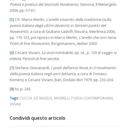
Poesia e poetica del Secondo Novecento
, Genova, Il Melangolo
2004, pp. 57-61.
[5]
Cfr. Marco Merlin,
L’anello smarrito della tradizione (sulla
poesia italiana degli ultimi decenni)
, in
Sentieri poetici del
Novecento
, a cura di Giuliano Ladolfi, Novara, Interlinea 2000,
pp. 115-123, poi ripreso in Marco Merlin,
L’anello che non tiene.
Poeti di fine Novecento
, Borgomanero, Atelier 2003.
[6]
Cesare Viviani,
La voce inimitabile
, op. cit., p. 133 (il saggio si
intitola
Pericoli di fine secolo
).
[7]
Stefano Giovanardi,
I poeti dell’anno Nove
, in
Il movimento
della poesia italiana negli anni Settanta
, a cura di Tomaso
Kemeny e Cesare Viviani, Bari, Dedalo libri 1979, pp. 233-234.
[8]
Ivi, p. 243.
Tags:
CUCCHI
,
DE ANGELIS
,
MAGRELLI
,
POESIA CONTEMPORANEA
,
VIVIANI
Condividi questo articolo