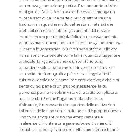
una nuova generazione poetica. È un annuncio cui si è
obbligati dai fatti. Ciò non toglie che esso contenga un
duplice rischio: da una parte quello di attribuire una
fisionomia in qualche modo delineata a materiali che
probabilmente trarrebbero giovamento dal restare
informi ancora per un po’; dall’altra la necessariamente
approssimativa incontinenza del termine «generazione».
Di norma le generazioni più fertili sono state quelle che
non si sono riconosciute come tali; in quanto sfuggente e
artificiale, la «generazione» è un territorio cui si
appartiene solo a patto che lo si inventi: che si inventi
una solidarietà anagrafica più stretta di ogni affinità
culturale, ideologica o semplicemente elettiva; e che ci si
senta quindi parte di un gruppo inesistente, la cui
parvenza permane solo in virtù della tacita complicità di
tutti i membri. Perché l’inganno vada ad effetto,
d’altronde, è necessario che operino delle motivazioni
collettive, delle rimozioni simultanee. Ed è proprio questo
il nodo da sciogliere, visto che effettivamente e
realmente di fronte a una
generazione
ci troviamo. È
indubbio: i «poeti giovani» che nell’ultimo triennio hanno