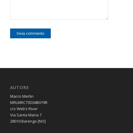
AUTORE
Marco Merlin
MRLMRC73D04B019R
c/o Web’s River
Via Santa Maria 7
28010 Barengo [NO]