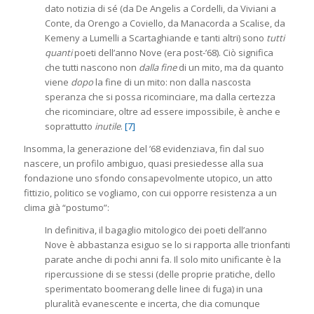
dato notizia di sé (da De Angelis a Cordelli, da Viviani a
Conte, da Orengo a Coviello, da Manacorda a Scalise, da
Kemeny a Lumelli a Scartaghiande e tanti altri) sono
tutti
quanti
poeti dell’anno Nove (era post-’68). Ciò significa
che tutti nascono non
dalla fine
di un mito, ma da quanto
viene
dopo
la fine di un mito: non dalla nascosta
speranza che si possa ricominciare, ma dalla certezza
che ricominciare, oltre ad essere impossibile, è anche e
soprattutto
inutile
.
[7]
Insomma, la generazione del ’68 evidenziava, fin dal suo
nascere, un profilo ambiguo, quasi presiedesse alla sua
fondazione uno sfondo consapevolmente utopico, un atto
fittizio, politico se vogliamo, con cui opporre resistenza a un
clima già “postumo”:
In definitiva, il bagaglio mitologico dei poeti dell’anno
Nove è abbastanza esiguo se lo si rapporta alle trionfanti
parate anche di pochi anni fa. Il solo mito unificante è la
ripercussione di se stessi (delle proprie pratiche, dello
sperimentato boomerang delle linee di fuga) in una
pluralità evanescente e incerta, che dia comunque