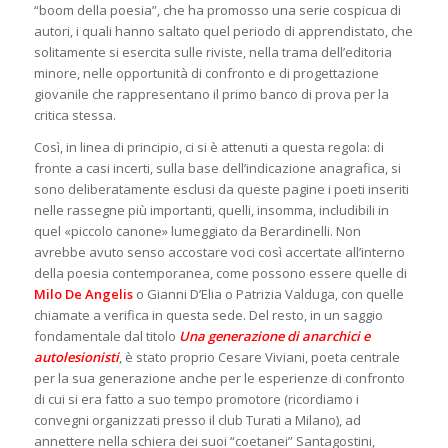
“boom della poesia”, che ha promosso una serie cospicua di
autori, i quali hanno saltato quel periodo di apprendistato, che
solitamente si esercita sulle riviste, nella trama dell’editoria
minore, nelle opportunità di confronto e di progettazione
giovanile che rappresentano il primo banco di prova per la
critica stessa.
Così, in linea di principio, ci si è attenuti a questa regola: di
fronte a casi incerti, sulla base dell’indicazione anagrafica, si
sono deliberatamente esclusi da queste pagine i poeti inseriti
nelle rassegne più importanti, quelli, insomma, includibili in
quel «piccolo canone» lumeggiato da Berardinelli. Non
avrebbe avuto senso accostare voci così accertate all’interno
della poesia contemporanea, come possono essere quelle di
Milo
De Angelis
o Gianni D’Elia o Patrizia Valduga, con quelle
chiamate a verifica in questa sede. Del resto, in un saggio
fondamentale dal titolo
Una generazione di anarchici e
autolesionisti
, è stato proprio Cesare Viviani, poeta centrale
per la sua generazione anche per le esperienze di confronto
di cui si era fatto a suo tempo promotore (ricordiamo i
convegni organizzati presso il club Turati a Milano), ad
annettere nella schiera dei suoi “coetanei” Santagostini,