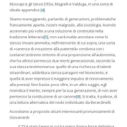
Mussapi e gli stessi D’Elia, Magrelli e Valduga, in una sorta di
ideale appendice
[4]
.
Stiamo maneggiando, parlando di generazioni, problematiche
francamente aperte, nostro malgrado, alla sociologia. Avendo
accennato più volte a una soluzione di continuità nella
tradizione letteraria
[5]
, non sarà inutile annotare come lo
stesso Viviani ammetta, nell’intervento di cui sopra, una sorta
di «carenza di vocazione alla paternità» condivisa con i
coetanei (estremo sintomo di una propensione all’autonomia,
che ha altresì permesso due meriti generazionali, secondo la
sua stessa testimonianza: quello di una ricchezza di talenti
straordinari, addirittura senza paragoni nel Novecento, e
quella di aver impresso il maggiore impulso di rinnovamento
alla poesia). Non basta: poco oltre, in un altro saggio, egli
rivendica il merito, sempre per la sua generazione, di non aver
permesso la costituzione di un canone
[6]
. Si tratta, è palese, di
una lettura alternativa del nodo individuato da Berardinelli.
Accostiamo a proposito alcuni interessanti pronunciamenti di
Giovanardi:
Il ’77 è stato l’anno in cui ha preso forma forse definitiva