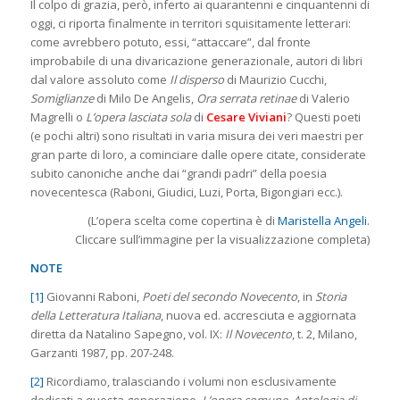
Il colpo di grazia, però, inferto ai quarantenni e cinquantenni di
oggi, ci riporta finalmente in territori squisitamente letterari:
come avrebbero potuto, essi, “attaccare”, dal fronte
improbabile di una divaricazione generazionale, autori di libri
dal valore assoluto come
Il disperso
di Maurizio Cucchi,
Somiglianze
di Milo De Angelis,
Ora serrata retinae
di Valerio
Magrelli o
L’opera lasciata sola
di
Cesare
Viviani
? Questi poeti
(e pochi altri) sono risultati in varia misura dei veri maestri per
gran parte di loro, a cominciare dalle opere citate, considerate
subito canoniche anche dai “grandi padri” della poesia
novecentesca (Raboni, Giudici, Luzi, Porta, Bigongiari ecc.).
(L’opera scelta come copertina è di
Maristella Angeli
.
Cliccare sull’immagine per la visualizzazione completa)
NOTE
[1]
Giovanni Raboni,
Poeti del secondo Novecento
, in
Storia
della Letteratura Italiana
, nuova ed. accresciuta e aggiornata
diretta da Natalino Sapegno, vol. IX:
Il Novecento
, t. 2, Milano,
Garzanti 1987, pp. 207-248.
[2]
Ricordiamo, tralasciando i volumi non esclusivamente
dedicati a questa generazione,
L’opera comune. Antologia di