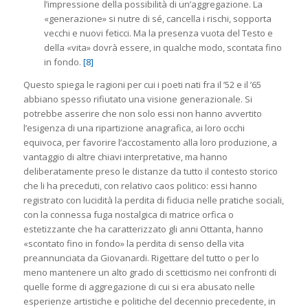
l’impressione della possibilità di un’aggregazione. La
«generazione» si nutre di sé, cancella i rischi, sopporta
vecchi e nuovi feticci. Ma la presenza vuota del Testo e
della «vita» dovrà essere, in qualche modo, scontata fino
in fondo.
[8]
Questo spiega le ragioni per cui i poeti nati fra il ’52 e il ’65
abbiano spesso rifiutato una visione generazionale. Si
potrebbe asserire che non solo essi non hanno avvertito
l’esigenza di una ripartizione anagrafica, ai loro occhi
equivoca, per favorire l’accostamento alla loro produzione, a
vantaggio di altre chiavi interpretative, ma hanno
deliberatamente preso le distanze da tutto il contesto storico
che li ha preceduti, con relativo caos politico: essi hanno
registrato con lucidità la perdita di fiducia nelle pratiche sociali,
con la connessa fuga nostalgica di matrice orfica o
estetizzante che ha caratterizzato gli anni Ottanta, hanno
«scontato fino in fondo» la perdita di senso della vita
preannunciata da Giovanardi. Rigettare del tutto o per lo
meno mantenere un alto grado di scetticismo nei confronti di
quelle forme di aggregazione di cui si era abusato nelle
esperienze artistiche e politiche del decennio precedente, in