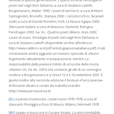
poeti nati negli Anni Settanta
, a cura di Giuliano Ladolfi,
Borgomanero, Atelier 1999;
I poeti di vent’anni
, a cura di Mario
Santagostini, Brunello, Stampa 2000;
I cercatori d’oro. Sei poeti
scelti
, a cura di Davide Rondoni, Forlì, La Nuova Agape 2000;
Dieci poeti italiani
, a cura di Maurizio Clementi, Bologna,
Pendragon 2002; Aa. Vv.,
Quattro poeti
, Milano, Ares 2003;
Lavori di scavo. Antologia di poeti nati negli Anni Settanta
, a
cura di Giuliano Ladolfi (disponibile on-line all’indirizzo
http://www.railibro.rai.it/pdf/antologiapoesiaitaliana.pdf). A tali
crestomazie andrà aggiunto un numero speciale di «Nuovi
Argomenti» attualmente in preparazione, mentre
La
responsabilità della poesia
è il titolo di un’uscita della rivista
«Atelier» (VI, 24, dic. 2001) che contiene gli atti di un convegno
svoltosi a Borgomanero e a Orta il 15 e il 16 settembre 2001. È
giunto inoltre alla seconda edizione il festival «Parco poesia»
di Riccione ideato e curato da Isabella Leardini
(http://www.parcopoesia.it).
[3]
La parola innamorata. I poeti nuovi 1976-1978, a cura di
Giancarlo Pontiggia e Enzo Di Mauro, Milano, Feltrinelli 1978.
[4]
Il saggio si trova ora in Cesare Viviani,
La voce inimitabile.