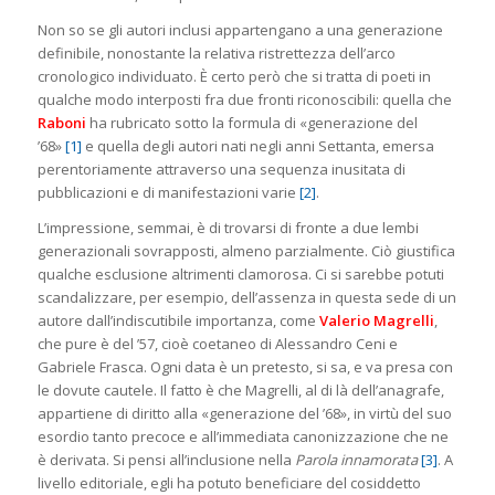
Non so se gli autori inclusi appartengano a una generazione
definibile, nonostante la relativa ristrettezza dell’arco
cronologico individuato. È certo però che si tratta di poeti in
qualche modo interposti fra due fronti riconoscibili: quella che
Raboni
ha rubricato sotto la formula di «generazione del
’68»
[1]
e quella degli autori nati negli anni Settanta, emersa
perentoriamente attraverso una sequenza inusitata di
pubblicazioni e di manifestazioni varie
[2]
.
L’impressione, semmai, è di trovarsi di fronte a due lembi
generazionali sovrapposti, almeno parzialmente. Ciò giustifica
qualche esclusione altrimenti clamorosa. Ci si sarebbe potuti
scandalizzare, per esempio, dell’assenza in questa sede di un
autore dall’indiscutibile importanza, come
Valerio
Magrelli
,
che pure è del ’57, cioè coetaneo di Alessandro Ceni e
Gabriele Frasca. Ogni data è un pretesto, si sa, e va presa con
le dovute cautele. Il fatto è che Magrelli, al di là dell’anagrafe,
appartiene di diritto alla «generazione del ’68», in virtù del suo
esordio tanto precoce e all’immediata canonizzazione che ne
è derivata. Si pensi all’inclusione nella
Parola innamorata
[3]
. A
livello editoriale, egli ha potuto beneficiare del cosiddetto